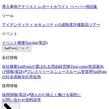
導入事例
アナリスト レポート
ホワイト ペーパー
用語集
ツール
アイデンティティ セキュリティの成熟度評価
製品ツアー
イベント
イベント概要
Navigte(英語)
SailPointについて
会社情報
会社概要
SailPointが選ばれる理由
経営陣
Trust center
投資家向
け情報(英語)
プレスリリース
ニュースルーム
受賞歴
SailPoint
の社会貢献
会社所在地
採用情報
採用情報(英語)
誰もが心地よく働ける場所に
お問い合わせ
資料請求