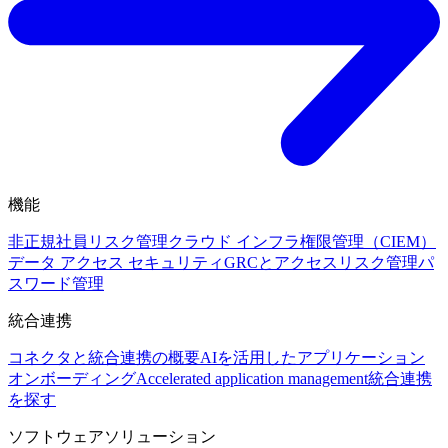
機能
非正規社員リスク管理
クラウド インフラ権限管理（CIEM）
データ アクセス セキュリティ
GRCとアクセスリスク管理
パ
スワード管理
統合連携
コネクタと統合連携の概要
AIを活用したアプリケーション
オンボーディング
Accelerated application management
統合連携
を探す
ソフトウェアソリューション