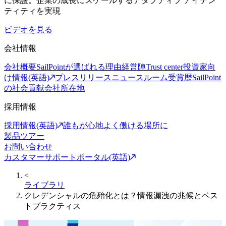
に保護。企業の成長にスケールするアダプティブ アイデン
ティティを実現
ビデオを見る
会社情報
会社概要
SailPointが選ばれる理由
経営陣
Trust center
投資家向
け情報(英語)
プレスリリース
ニュースルーム
受賞歴
SailPoint
の社会貢献
会社所在地
採用情報
採用情報(英語)
誰もが心地よく働ける場所に
製品ツアー
お問い合わせ
カスタマーサポートポータル(英語)
<
ライブラリ
クレデンシャルの危殆化とは？情報漏洩の兆候とベス
トプラクティス