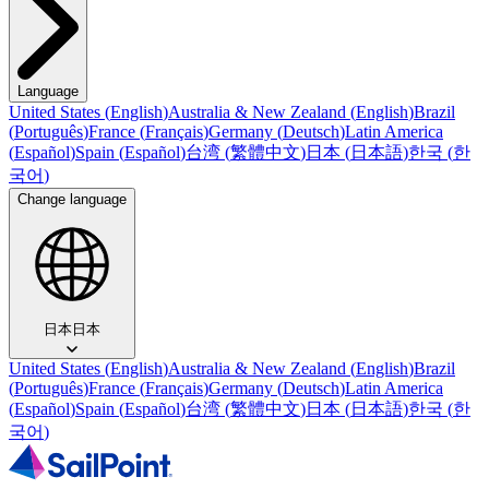
Language
United States
(
English
)
Australia & New Zealand
(
English
)
Brazil
(
Português
)
France
(
Français
)
Germany
(
Deutsch
)
Latin America
(
Español
)
Spain
(
Español
)
台湾
(
繁體中文
)
日本
(
日本語
)
한국
(
한
국어
)
Change language
日本
日本
United States
(
English
)
Australia & New Zealand
(
English
)
Brazil
(
Português
)
France
(
Français
)
Germany
(
Deutsch
)
Latin America
(
Español
)
Spain
(
Español
)
台湾
(
繁體中文
)
日本
(
日本語
)
한국
(
한
국어
)