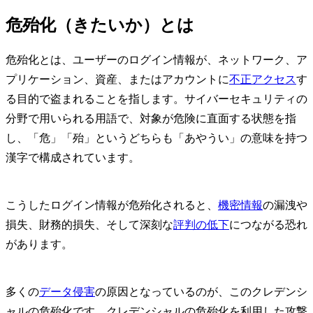
危殆化（きたいか）とは
危殆化とは、ユーザーのログイン情報が、ネットワーク、ア
プリケーション、資産、またはアカウントに
不正アクセス
す
る目的で盗まれることを指します。サイバーセキュリティの
分野で用いられる用語で、対象が危険に直面する状態を指
し、「危」「殆」というどちらも「あやうい」の意味を持つ
漢字で構成されています。
こうしたログイン情報が危殆化されると、
機密情報
の漏洩や
損失、財務的損失、そして深刻な
評判の低下
につながる恐れ
があります。
多くの
データ侵害
の原因となっているのが、このクレデンシ
ャルの危殆化です。クレデンシャルの危殆化を利用した攻撃