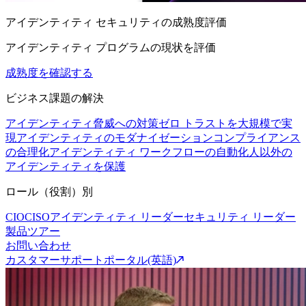
アイデンティティ セキュリティの成熟度評価
アイデンティティ プログラムの現状を評価
成熟度を確認する
ビジネス課題の解決
アイデンティティ脅威への対策
ゼロ トラストを大規模で実
現
アイデンティティのモダナイゼーション
コンプライアンス
の合理化
アイデンティティ ワークフローの自動化
人以外の
アイデンティティを保護
ロール（役割）別
CIO
CISO
アイデンティティ リーダー
セキュリティ リーダー
製品ツアー
お問い合わせ
カスタマーサポートポータル(英語)