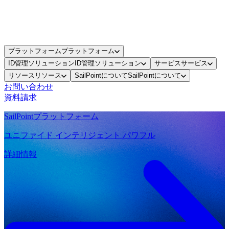
プラットフォーム
プラットフォーム
ID管理ソリューション
ID管理ソリューション
サービス
サービス
リソース
リソース
SailPointについて
SailPointについて
お問い合わせ
資料請求
SailPointプラットフォーム
ユニファイド インテリジェント パワフル
詳細情報