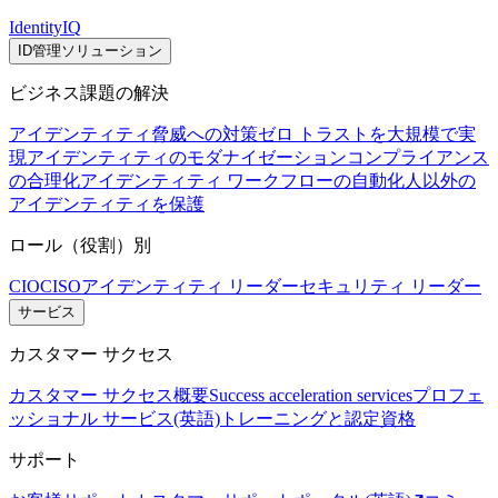
IdentityIQ
ID管理ソリューション
ビジネス課題の解決
アイデンティティ脅威への対策
ゼロ トラストを大規模で実
現
アイデンティティのモダナイゼーション
コンプライアンス
の合理化
アイデンティティ ワークフローの自動化
人以外の
アイデンティティを保護
ロール（役割）別
CIO
CISO
アイデンティティ リーダー
セキュリティ リーダー
サービス
カスタマー サクセス
カスタマー サクセス概要
Success acceleration services
プロフェ
ッショナル サービス(英語)
トレーニングと認定資格
サポート