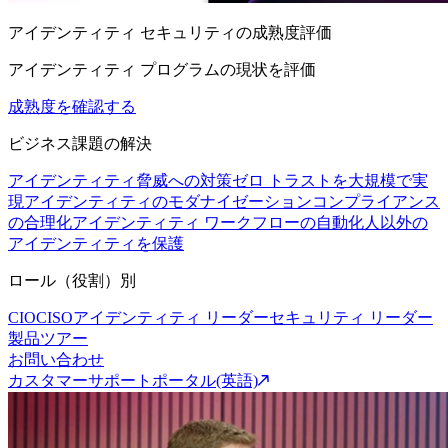
アイデンティティ セキュリティの成熟度評価
アイデンティティ プログラムの現状を評価
成熟度を確認する
ビジネス課題の解決
アイデンティティ脅威への対策
ゼロ トラストを大規模で実
現
アイデンティティのモダナイゼーション
コンプライアンス
の合理化
アイデンティティ ワークフローの自動化
人以外の
アイデンティティを保護
ロール（役割）別
CIO
CISO
アイデンティティ リーダー
セキュリティ リーダー
製品ツアー
お問い合わせ
カスタマーサポートポータル(英語)