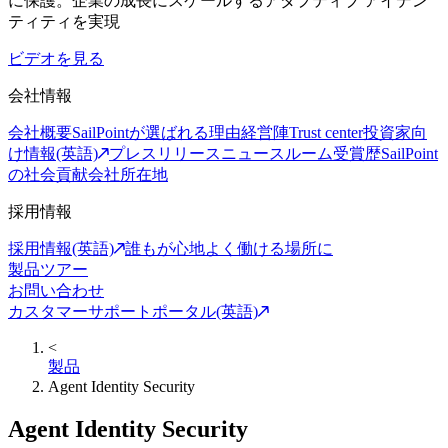
に保護。企業の成長にスケールするアダプティブ アイデン
ティティを実現
ビデオを見る
会社情報
会社概要
SailPointが選ばれる理由
経営陣
Trust center
投資家向
け情報(英語)
プレスリリース
ニュースルーム
受賞歴
SailPoint
の社会貢献
会社所在地
採用情報
採用情報(英語)
誰もが心地よく働ける場所に
製品ツアー
お問い合わせ
カスタマーサポートポータル(英語)
<
製品
Agent Identity Security
Agent Identity Security