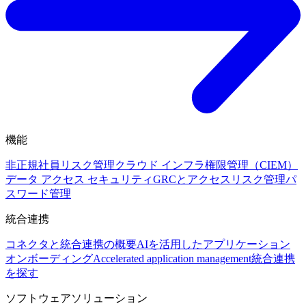
機能
非正規社員リスク管理
クラウド インフラ権限管理（CIEM）
データ アクセス セキュリティ
GRCとアクセスリスク管理
パ
スワード管理
統合連携
コネクタと統合連携の概要
AIを活用したアプリケーション
オンボーディング
Accelerated application management
統合連携
を探す
ソフトウェアソリューション