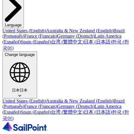
Language
United States
(
English
)
Australia & New Zealand
(
English
)
Brazil
(
Português
)
France
(
Français
)
Germany
(
Deutsch
)
Latin America
(
Español
)
Spain
(
Español
)
台湾
(
繁體中文
)
日本
(
日本語
)
한국
(
한
국어
)
Change language
日本
日本
United States
(
English
)
Australia & New Zealand
(
English
)
Brazil
(
Português
)
France
(
Français
)
Germany
(
Deutsch
)
Latin America
(
Español
)
Spain
(
Español
)
台湾
(
繁體中文
)
日本
(
日本語
)
한국
(
한
국어
)