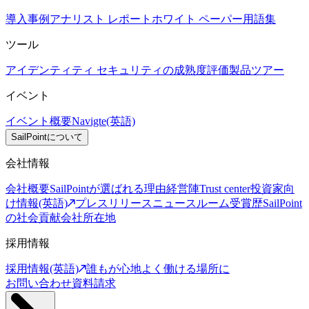
導入事例
アナリスト レポート
ホワイト ペーパー
用語集
ツール
アイデンティティ セキュリティの成熟度評価
製品ツアー
イベント
イベント概要
Navigte(英語)
SailPointについて
会社情報
会社概要
SailPointが選ばれる理由
経営陣
Trust center
投資家向
け情報(英語)
プレスリリース
ニュースルーム
受賞歴
SailPoint
の社会貢献
会社所在地
採用情報
採用情報(英語)
誰もが心地よく働ける場所に
お問い合わせ
資料請求