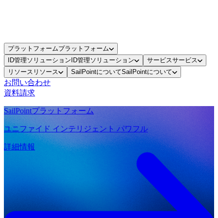
プラットフォーム
プラットフォーム
ID管理ソリューション
ID管理ソリューション
サービス
サービス
リソース
リソース
SailPointについて
SailPointについて
お問い合わせ
資料請求
SailPointプラットフォーム
ユニファイド インテリジェント パワフル
詳細情報