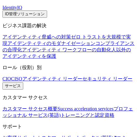
IdentityIQ
ID管理ソリューション
ビジネス課題の解決
アイデンティティ脅威への対策
ゼロ トラストを大規模で実
現
アイデンティティのモダナイゼーション
コンプライアンス
の合理化
アイデンティティ ワークフローの自動化
人以外の
アイデンティティを保護
ロール（役割）別
CIO
CISO
アイデンティティ リーダー
セキュリティ リーダー
サービス
カスタマー サクセス
カスタマー サクセス概要
Success acceleration services
プロフェ
ッショナル サービス(英語)
トレーニングと認定資格
サポート