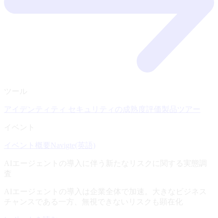
ツール
アイデンティティ セキュリティの成熟度評価
製品ツアー
イベント
イベント概要
Navigte(英語)
AIエージェントの導入に伴う新たなリスクに関する実態調
査
AIエージェントの導入は企業全体で加速。大きなビジネス
チャンスである一方、無視できないリスクも顕在化