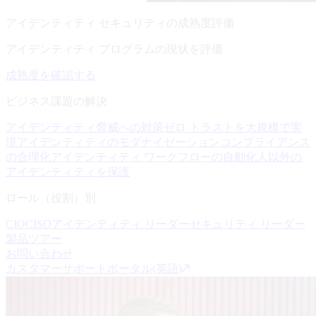
アイデンティティ セキュリティの成熟度評価
アイデンティティ プログラムの現状を評価
成熟度を確認する
ビジネス課題の解決
アイデンティティ脅威への対策
ゼロ トラストを大規模で実
現
アイデンティティのモダナイゼーション
コンプライアンス
の合理化
アイデンティティ ワークフローの自動化
人以外の
アイデンティティを保護
ロール（役割）別
CIO
CISO
アイデンティティ リーダー
セキュリティ リーダー
製品ツアー
お問い合わせ
カスタマーサポートポータル(英語)