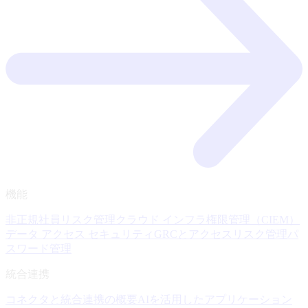
機能
非正規社員リスク管理
クラウド インフラ権限管理（CIEM）
データ アクセス セキュリティ
GRCとアクセスリスク管理
パ
スワード管理
統合連携
コネクタと統合連携の概要
AIを活用したアプリケーション