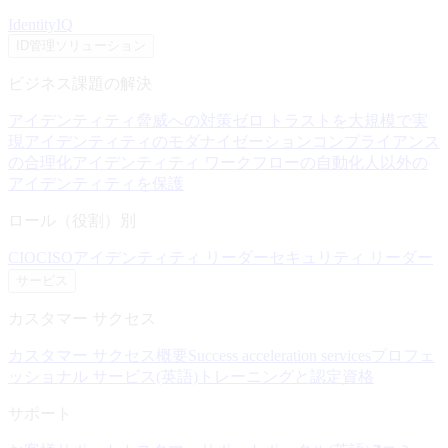
IdentityIQ
ID管理ソリューション
ビジネス課題の解決
アイデンティティ脅威への対策
ゼロ トラストを大規模で実
現
アイデンティティのモダナイゼーション
コンプライアンス
の合理化
アイデンティティ ワークフローの自動化
人以外の
アイデンティティを保護
ロール（役割）別
CIO
CISO
アイデンティティ リーダー
セキュリティ リーダー
サービス
カスタマー サクセス
カスタマー サクセス概要
Success acceleration services
プロフェ
ッショナル サービス(英語)
トレーニングと認定資格
サポート