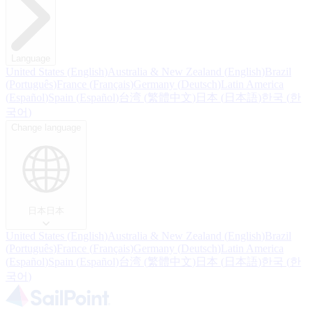
Language
United States
(
English
)
Australia & New Zealand
(
English
)
Brazil
(
Português
)
France
(
Français
)
Germany
(
Deutsch
)
Latin America
(
Español
)
Spain
(
Español
)
台湾
(
繁體中文
)
日本
(
日本語
)
한국
(
한
국어
)
Change language
日本
日本
United States
(
English
)
Australia & New Zealand
(
English
)
Brazil
(
Português
)
France
(
Français
)
Germany
(
Deutsch
)
Latin America
(
Español
)
Spain
(
Español
)
台湾
(
繁體中文
)
日本
(
日本語
)
한국
(
한
국어
)