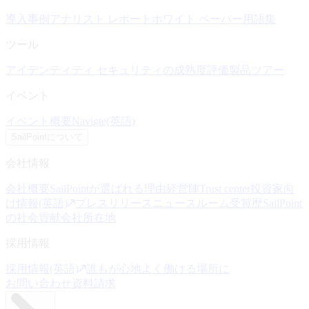
導入事例
アナリスト レポート
ホワイト ペーパー
用語集
ツール
アイデンティティ セキュリティの成熟度評価
製品ツアー
イベント
イベント概要
Navigte(英語)
SailPointについて
会社情報
会社概要
SailPointが選ばれる理由
経営陣
Trust center
投資家向
け情報(英語)
プレスリリース
ニュースルーム
受賞歴
SailPoint
の社会貢献
会社所在地
採用情報
採用情報(英語)
誰もが心地よく働ける場所に
お問い合わせ
資料請求