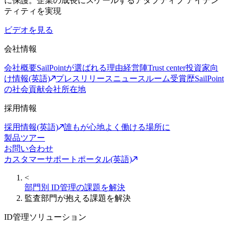
に保護。企業の成長にスケールするアダプティブ アイデン
ティティを実現
ビデオを見る
会社情報
会社概要
SailPointが選ばれる理由
経営陣
Trust center
投資家向
け情報(英語)
プレスリリース
ニュースルーム
受賞歴
SailPoint
の社会貢献
会社所在地
採用情報
採用情報(英語)
誰もが心地よく働ける場所に
製品ツアー
お問い合わせ
カスタマーサポートポータル(英語)
<
部門別 ID管理の課題を解決
監査部門が抱える課題を解決
ID管理ソリューション