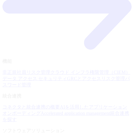
機能
非正規社員リスク管理
クラウド インフラ権限管理（CIEM）
データ アクセス セキュリティ
GRCとアクセスリスク管理
パ
スワード管理
統合連携
コネクタと統合連携の概要
AIを活用したアプリケーション
オンボーディング
Accelerated application management
統合連携
を探す
ソフトウェアソリューション