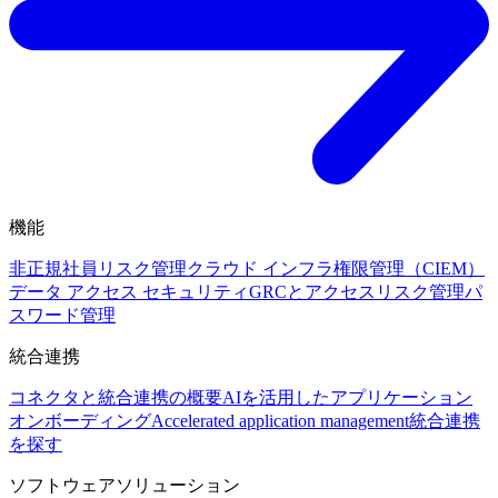
機能
非正規社員リスク管理
クラウド インフラ権限管理（CIEM）
データ アクセス セキュリティ
GRCとアクセスリスク管理
パ
スワード管理
統合連携
コネクタと統合連携の概要
AIを活用したアプリケーション
オンボーディング
Accelerated application management
統合連携
を探す
ソフトウェアソリューション