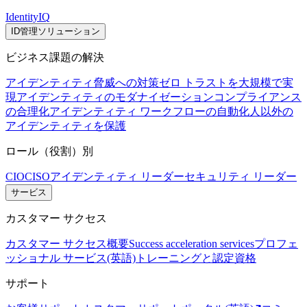
IdentityIQ
ID管理ソリューション
ビジネス課題の解決
アイデンティティ脅威への対策
ゼロ トラストを大規模で実
現
アイデンティティのモダナイゼーション
コンプライアンス
の合理化
アイデンティティ ワークフローの自動化
人以外の
アイデンティティを保護
ロール（役割）別
CIO
CISO
アイデンティティ リーダー
セキュリティ リーダー
サービス
カスタマー サクセス
カスタマー サクセス概要
Success acceleration services
プロフェ
ッショナル サービス(英語)
トレーニングと認定資格
サポート