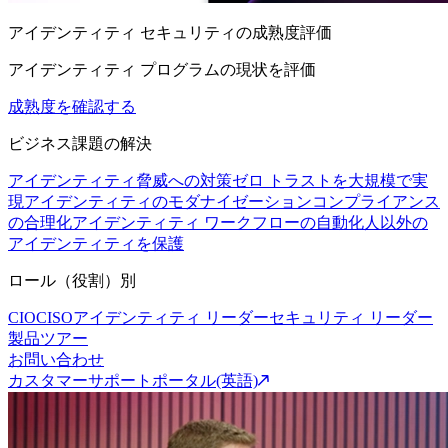
アイデンティティ セキュリティの成熟度評価
アイデンティティ プログラムの現状を評価
成熟度を確認する
ビジネス課題の解決
アイデンティティ脅威への対策
ゼロ トラストを大規模で実
現
アイデンティティのモダナイゼーション
コンプライアンス
の合理化
アイデンティティ ワークフローの自動化
人以外の
アイデンティティを保護
ロール（役割）別
CIO
CISO
アイデンティティ リーダー
セキュリティ リーダー
製品ツアー
お問い合わせ
カスタマーサポートポータル(英語)