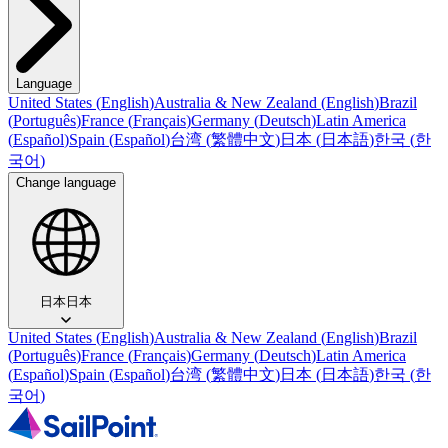
Language
United States
(
English
)
Australia & New Zealand
(
English
)
Brazil
(
Português
)
France
(
Français
)
Germany
(
Deutsch
)
Latin America
(
Español
)
Spain
(
Español
)
台湾
(
繁體中文
)
日本
(
日本語
)
한국
(
한
국어
)
Change language
日本
日本
United States
(
English
)
Australia & New Zealand
(
English
)
Brazil
(
Português
)
France
(
Français
)
Germany
(
Deutsch
)
Latin America
(
Español
)
Spain
(
Español
)
台湾
(
繁體中文
)
日本
(
日本語
)
한국
(
한
국어
)