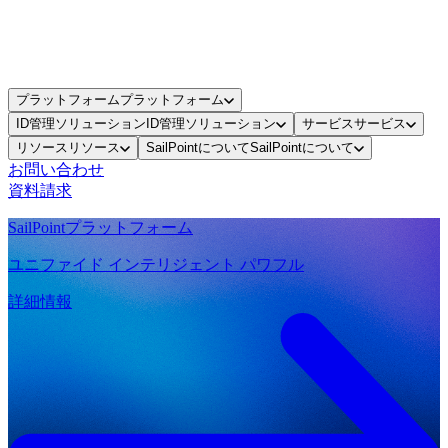
プラットフォーム
プラットフォーム
ID管理ソリューション
ID管理ソリューション
サービス
サービス
リソース
リソース
SailPointについて
SailPointについて
お問い合わせ
資料請求
SailPointプラットフォーム
ユニファイド インテリジェント パワフル
詳細情報