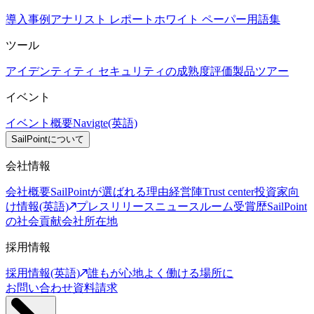
導入事例
アナリスト レポート
ホワイト ペーパー
用語集
ツール
アイデンティティ セキュリティの成熟度評価
製品ツアー
イベント
イベント概要
Navigte(英語)
SailPointについて
会社情報
会社概要
SailPointが選ばれる理由
経営陣
Trust center
投資家向
け情報(英語)
プレスリリース
ニュースルーム
受賞歴
SailPoint
の社会貢献
会社所在地
採用情報
採用情報(英語)
誰もが心地よく働ける場所に
お問い合わせ
資料請求