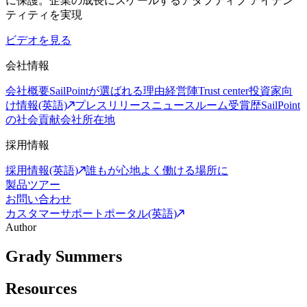
に保護。企業の成長にスケールするアダプティブ アイデン
ティティを実現
ビデオを見る
会社情報
会社概要
SailPointが選ばれる理由
経営陣
Trust center
投資家向
け情報(英語)
プレスリリース
ニュースルーム
受賞歴
SailPoint
の社会貢献
会社所在地
採用情報
採用情報(英語)
誰もが心地よく働ける場所に
製品ツアー
お問い合わせ
カスタマーサポートポータル(英語)
Author
Grady Summers
Resources