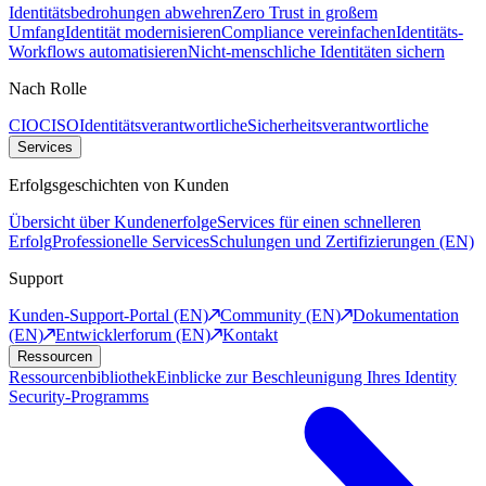
Identitätsbedrohungen abwehren
Zero Trust in großem
Umfang
Identität modernisieren
Compliance vereinfachen
Identitäts-
Workflows automatisieren
Nicht-menschliche Identitäten sichern
Nach Rolle
CIO
CISO
Identitätsverantwortliche
Sicherheitsverantwortliche
Services
Erfolgsgeschichten von Kunden
Übersicht über Kundenerfolge
Services für einen schnelleren
Erfolg
Professionelle Services
Schulungen und Zertifizierungen (EN)
Support
Kunden-Support-Portal (EN)
Community (EN)
Dokumentation
(EN)
Entwicklerforum (EN)
Kontakt
Ressourcen
Ressourcenbibliothek
Einblicke zur Beschleunigung Ihres Identity
Security-Programms