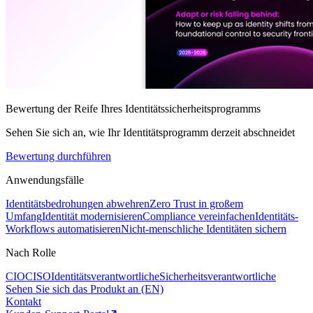
Bewertung der Reife Ihres Identitätssicherheitsprogramms
Sehen Sie sich an, wie Ihr Identitätsprogramm derzeit abschneidet
Bewertung durchführen
Anwendungsfälle
Identitätsbedrohungen abwehren
Zero Trust in großem
Umfang
Identität modernisieren
Compliance vereinfachen
Identitäts-
Workflows automatisieren
Nicht-menschliche Identitäten sichern
Nach Rolle
CIO
CISO
Identitätsverantwortliche
Sicherheitsverantwortliche
Sehen Sie sich das Produkt an (EN)
Kontakt