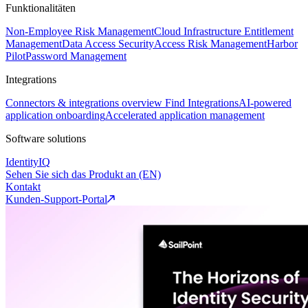
Funktionalitäten
Non-Employee Risk Management
Cloud Infrastructure Entitlement
Management
Data Access Security
Access Risk Management
Harbor
Pilot
Password Management
Integrations
Connectors & integrations overview
Find Integrations
AI-powered
application onboarding
Accelerated application management
Software solutions
IdentityIQ
Sehen Sie sich das Produkt an (EN)
Kontakt
Kunden-Support-Portal