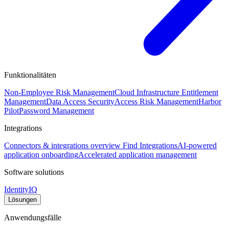
Funktionalitäten
Non-Employee Risk Management
Cloud Infrastructure Entitlement
Management
Data Access Security
Access Risk Management
Harbor
Pilot
Password Management
Integrations
Connectors & integrations overview
Find Integrations
AI-powered
application onboarding
Accelerated application management
Software solutions
IdentityIQ
Lösungen
Anwendungsfälle