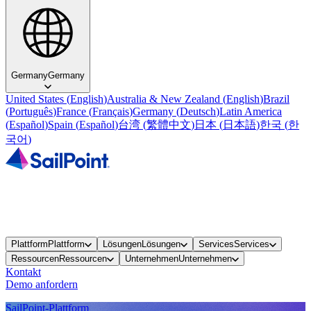
Germany
Germany
United States
(
English
)
Australia & New Zealand
(
English
)
Brazil
(
Português
)
France
(
Français
)
Germany
(
Deutsch
)
Latin America
(
Español
)
Spain
(
Español
)
台湾
(
繁體中文
)
日本
(
日本語
)
한국
(
한
국어
)
Plattform
Plattform
Lösungen
Lösungen
Services
Services
Ressourcen
Ressourcen
Unternehmen
Unternehmen
Kontakt
Demo anfordern
SailPoint-Plattform