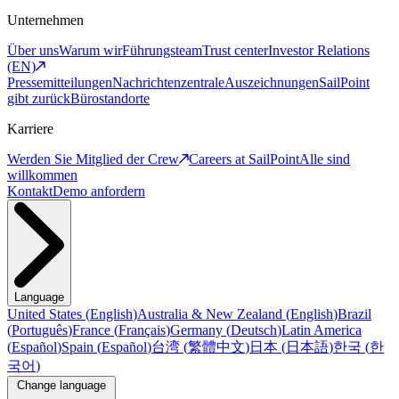
Unternehmen
Über uns
Warum wir
Führungsteam
Trust center
Investor Relations
(EN)
Pressemitteilungen
Nachrichtenzentrale
Auszeichnungen
SailPoint
gibt zurück
Bürostandorte
Karriere
Werden Sie Mitglied der Crew
Careers at SailPoint
Alle sind
willkommen
Kontakt
Demo anfordern
Language
United States
(
English
)
Australia & New Zealand
(
English
)
Brazil
(
Português
)
France
(
Français
)
Germany
(
Deutsch
)
Latin America
(
Español
)
Spain
(
Español
)
台湾
(
繁體中文
)
日本
(
日本語
)
한국
(
한
국어
)
Change language