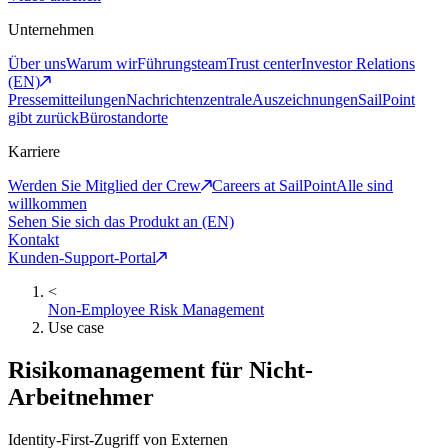
Unternehmen
Über uns
Warum wir
Führungsteam
Trust center
Investor Relations
(EN)
Pressemitteilungen
Nachrichtenzentrale
Auszeichnungen
SailPoint
gibt zurück
Bürostandorte
Karriere
Werden Sie Mitglied der Crew
Careers at SailPoint
Alle sind
willkommen
Sehen Sie sich das Produkt an (EN)
Kontakt
Kunden-Support-Portal
<
Non-Employee Risk Management
Use case
Risikomanagement für Nicht-
Arbeitnehmer
Identity-First-Zugriff von Externen