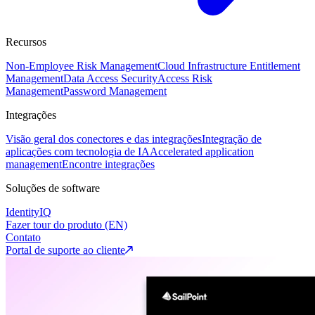
Recursos
Non-Employee Risk Management
Cloud Infrastructure Entitlement
Management
Data Access Security
Access Risk
Management
Password Management
Integrações
Visão geral dos conectores e das integrações
Integração de
aplicações com tecnologia de IA
Accelerated application
management
Encontre integrações
Soluções de software
IdentityIQ
Fazer tour do produto (EN)
Contato
Portal de suporte ao cliente