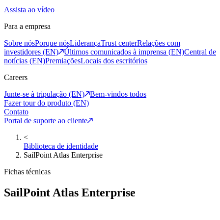
Assista ao vídeo
Para a empresa
Sobre nós
Porque nós
Liderança
Trust center
Relações com
investidores (EN)
Últimos comunicados à imprensa (EN)
Central de
notícias (EN)
Premiações
Locais dos escritórios
Careers
Junte-se à tripulação (EN)
Bem-vindos todos
Fazer tour do produto (EN)
Contato
Portal de suporte ao cliente
<
Biblioteca de identidade
SailPoint Atlas Enterprise
Fichas técnicas
SailPoint Atlas Enterprise