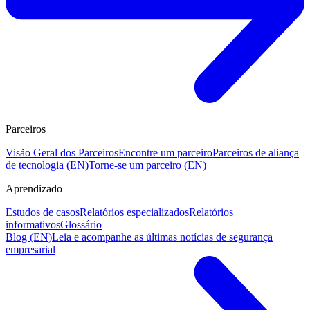
Parceiros
Visão Geral dos Parceiros
Encontre um parceiro
Parceiros de aliança
de tecnologia (EN)
Torne-se um parceiro (EN)
Aprendizado
Estudos de casos
Relatórios especializados
Relatórios
informativos
Glossário
Blog (EN)
Leia e acompanhe as últimas notícias de segurança
empresarial