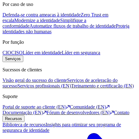
Por caso de uso
Defenda-se contra ameaças à identidade
Zero Trust em
escala
Modernize a identidade
Simplifique a
conformidade
Automatize fluxos de trabalho de identidade
Proteja
identidades não humanas
Por função
CIO
CISO
Líder em identidade
Líder em segurança
Serviços
Sucessos de clientes
Visão geral do sucesso do cliente
Serviços de aceleração do
sucesso
Serviços profissionais (EN)
Treinamento e certificação (EN)
Suporte
Portal de suporte ao cliente (EN)
Comunidade (EN)
Documentação (EN)
Fórum de desenvolvedores (EN)
Contato
Recursos
Biblioteca de recursos
Insights para otimizar seu programa de
segurança de identidade