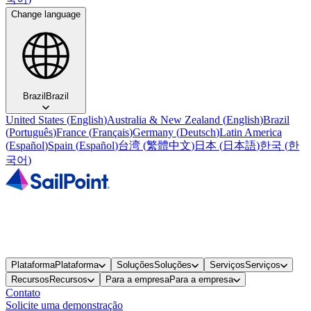
Change language
Brazil
Brazil
United States
(
English
)
Australia & New Zealand
(
English
)
Brazil
(
Português
)
France
(
Français
)
Germany
(
Deutsch
)
Latin America
(
Español
)
Spain
(
Español
)
台湾
(
繁體中文
)
日本
(
日本語
)
한국
(
한
국어
)
Plataforma
Plataforma
Soluções
Soluções
Serviços
Serviços
Recursos
Recursos
Para a empresa
Para a empresa
Contato
Solicite uma demonstração