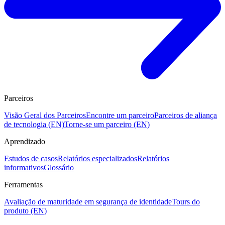
Parceiros
Visão Geral dos Parceiros
Encontre um parceiro
Parceiros de aliança
de tecnologia (EN)
Torne-se um parceiro (EN)
Aprendizado
Estudos de casos
Relatórios especializados
Relatórios
informativos
Glossário
Ferramentas
Avaliação de maturidade em segurança de identidade
Tours do
produto (EN)