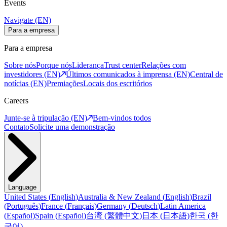
Events
Navigate (EN)
Para a empresa
Para a empresa
Sobre nós
Porque nós
Liderança
Trust center
Relações com
investidores (EN)
Últimos comunicados à imprensa (EN)
Central de
notícias (EN)
Premiações
Locais dos escritórios
Careers
Junte-se à tripulação (EN)
Bem-vindos todos
Contato
Solicite uma demonstração
Language
United States
(
English
)
Australia & New Zealand
(
English
)
Brazil
(
Português
)
France
(
Français
)
Germany
(
Deutsch
)
Latin America
(
Español
)
Spain
(
Español
)
台湾
(
繁體中文
)
日本
(
日本語
)
한국
(
한
국어
)