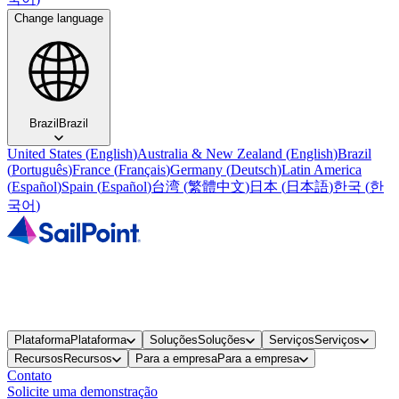
Change language
Brazil
Brazil
United States
(
English
)
Australia & New Zealand
(
English
)
Brazil
(
Português
)
France
(
Français
)
Germany
(
Deutsch
)
Latin America
(
Español
)
Spain
(
Español
)
台湾
(
繁體中文
)
日本
(
日本語
)
한국
(
한
국어
)
Plataforma
Plataforma
Soluções
Soluções
Serviços
Serviços
Recursos
Recursos
Para a empresa
Para a empresa
Contato
Solicite uma demonstração