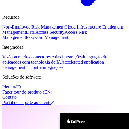
Recursos
Non-Employee Risk Management
Cloud Infrastructure Entitlement
Management
Data Access Security
Access Risk
Management
Password Management
Integrações
Visão geral dos conectores e das integrações
Integração de
aplicações com tecnologia de IA
Accelerated application
management
Encontre integrações
Soluções de software
IdentityIQ
Fazer tour do produto (EN)
Contato
Portal de suporte ao cliente