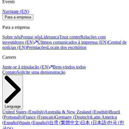
Events
Navigate (EN)
Para a empresa
Para a empresa
Sobre nós
Porque nós
Liderança
Trust center
Relações com
investidores (EN)
Últimos comunicados à imprensa (EN)
Central de
notícias (EN)
Premiações
Locais dos escritórios
Careers
Junte-se à tripulação (EN)
Bem-vindos todos
Contato
Solicite uma demonstração
Language
United States
(
English
)
Australia & New Zealand
(
English
)
Brazil
(
Português
)
France
(
Français
)
Germany
(
Deutsch
)
Latin America
(
Español
)
Spain
(
Español
)
台湾
(
繁體中文
)
日本
(
日本語
)
한국
(
한
국어
)