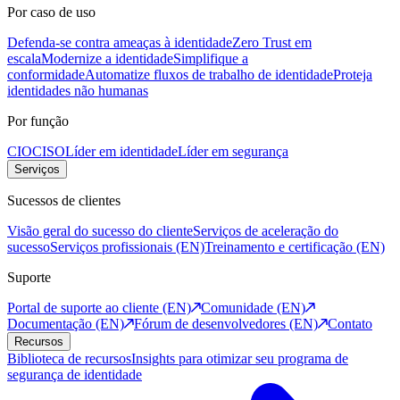
Por caso de uso
Defenda-se contra ameaças à identidade
Zero Trust em
escala
Modernize a identidade
Simplifique a
conformidade
Automatize fluxos de trabalho de identidade
Proteja
identidades não humanas
Por função
CIO
CISO
Líder em identidade
Líder em segurança
Serviços
Sucessos de clientes
Visão geral do sucesso do cliente
Serviços de aceleração do
sucesso
Serviços profissionais (EN)
Treinamento e certificação (EN)
Suporte
Portal de suporte ao cliente (EN)
Comunidade (EN)
Documentação (EN)
Fórum de desenvolvedores (EN)
Contato
Recursos
Biblioteca de recursos
Insights para otimizar seu programa de
segurança de identidade