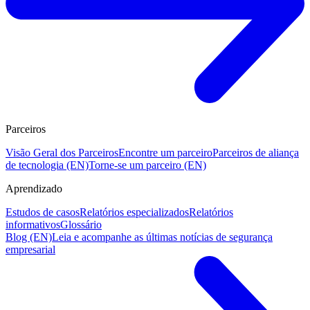
Parceiros
Visão Geral dos Parceiros
Encontre um parceiro
Parceiros de aliança
de tecnologia (EN)
Torne-se um parceiro (EN)
Aprendizado
Estudos de casos
Relatórios especializados
Relatórios
informativos
Glossário
Blog (EN)
Leia e acompanhe as últimas notícias de segurança
empresarial