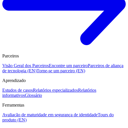
Parceiros
Visão Geral dos Parceiros
Encontre um parceiro
Parceiros de aliança
de tecnologia (EN)
Torne-se um parceiro (EN)
Aprendizado
Estudos de casos
Relatórios especializados
Relatórios
informativos
Glossário
Ferramentas
Avaliação de maturidade em segurança de identidade
Tours do
produto (EN)