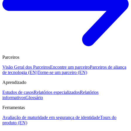
Parceiros
Visão Geral dos Parceiros
Encontre um parceiro
Parceiros de aliança
de tecnologia (EN)
Torne-se um parceiro (EN)
Aprendizado
Estudos de casos
Relatórios especializados
Relatórios
informativos
Glossário
Ferramentas
Avaliação de maturidade em segurança de identidade
Tours do
produto (EN)