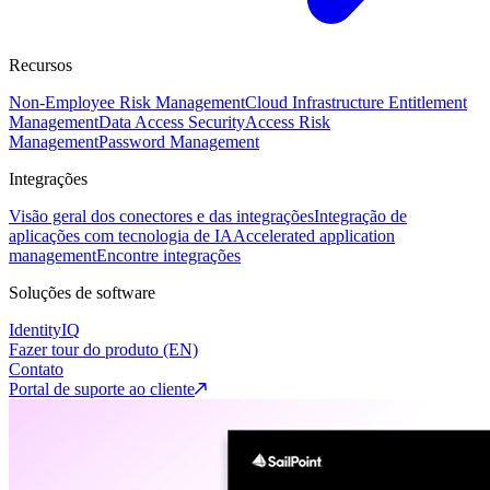
Recursos
Non-Employee Risk Management
Cloud Infrastructure Entitlement
Management
Data Access Security
Access Risk
Management
Password Management
Integrações
Visão geral dos conectores e das integrações
Integração de
aplicações com tecnologia de IA
Accelerated application
management
Encontre integrações
Soluções de software
IdentityIQ
Fazer tour do produto (EN)
Contato
Portal de suporte ao cliente