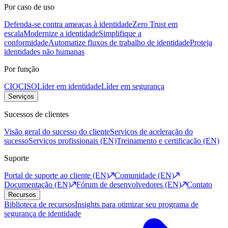
Por caso de uso
Defenda-se contra ameaças à identidade
Zero Trust em
escala
Modernize a identidade
Simplifique a
conformidade
Automatize fluxos de trabalho de identidade
Proteja
identidades não humanas
Por função
CIO
CISO
Líder em identidade
Líder em segurança
Serviços
Sucessos de clientes
Visão geral do sucesso do cliente
Serviços de aceleração do
sucesso
Serviços profissionais (EN)
Treinamento e certificação (EN)
Suporte
Portal de suporte ao cliente (EN)
Comunidade (EN)
Documentação (EN)
Fórum de desenvolvedores (EN)
Contato
Recursos
Biblioteca de recursos
Insights para otimizar seu programa de
segurança de identidade