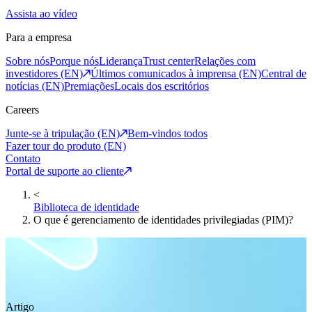
Assista ao vídeo
Para a empresa
Sobre nós
Porque nós
Liderança
Trust center
Relações com
investidores (EN)
Últimos comunicados à imprensa (EN)
Central de
notícias (EN)
Premiações
Locais dos escritórios
Careers
Junte-se à tripulação (EN)
Bem-vindos todos
Fazer tour do produto (EN)
Contato
Portal de suporte ao cliente
<
Biblioteca de identidade
O que é gerenciamento de identidades privilegiadas (PIM)?
Artigo