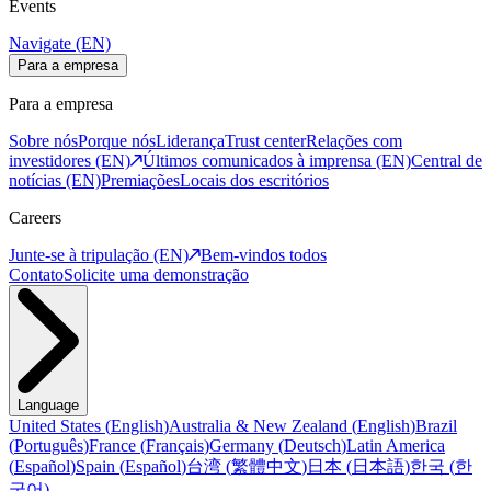
Events
Navigate (EN)
Para a empresa
Para a empresa
Sobre nós
Porque nós
Liderança
Trust center
Relações com
investidores (EN)
Últimos comunicados à imprensa (EN)
Central de
notícias (EN)
Premiações
Locais dos escritórios
Careers
Junte-se à tripulação (EN)
Bem-vindos todos
Contato
Solicite uma demonstração
Language
United States
(
English
)
Australia & New Zealand
(
English
)
Brazil
(
Português
)
France
(
Français
)
Germany
(
Deutsch
)
Latin America
(
Español
)
Spain
(
Español
)
台湾
(
繁體中文
)
日本
(
日本語
)
한국
(
한
국어
)