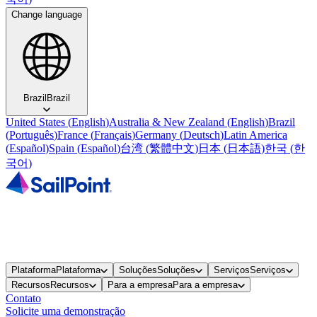
Change language
Brazil
Brazil
United States
(
English
)
Australia & New Zealand
(
English
)
Brazil
(
Português
)
France
(
Français
)
Germany
(
Deutsch
)
Latin America
(
Español
)
Spain
(
Español
)
台湾
(
繁體中文
)
日本
(
日本語
)
한국
(
한
국어
)
Plataforma
Plataforma
Soluções
Soluções
Serviços
Serviços
Recursos
Recursos
Para a empresa
Para a empresa
Contato
Solicite uma demonstração