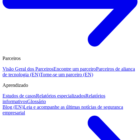
Parceiros
Visão Geral dos Parceiros
Encontre um parceiro
Parceiros de aliança
de tecnologia (EN)
Torne-se um parceiro (EN)
Aprendizado
Estudos de casos
Relatórios especializados
Relatórios
informativos
Glossário
Blog (EN)
Leia e acompanhe as últimas notícias de segurança
empresarial