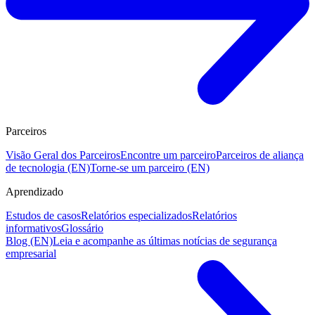
Parceiros
Visão Geral dos Parceiros
Encontre um parceiro
Parceiros de aliança
de tecnologia (EN)
Torne-se um parceiro (EN)
Aprendizado
Estudos de casos
Relatórios especializados
Relatórios
informativos
Glossário
Blog (EN)
Leia e acompanhe as últimas notícias de segurança
empresarial