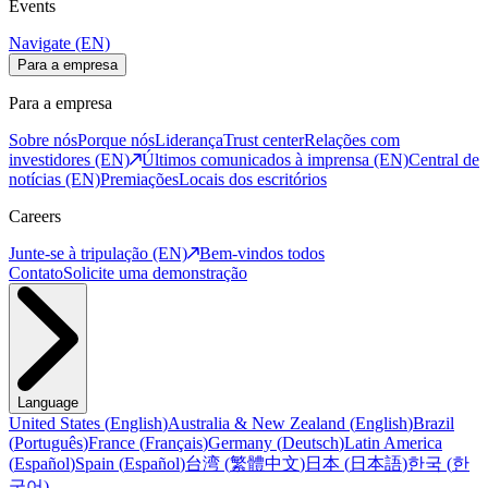
Events
Navigate (EN)
Para a empresa
Para a empresa
Sobre nós
Porque nós
Liderança
Trust center
Relações com
investidores (EN)
Últimos comunicados à imprensa (EN)
Central de
notícias (EN)
Premiações
Locais dos escritórios
Careers
Junte-se à tripulação (EN)
Bem-vindos todos
Contato
Solicite uma demonstração
Language
United States
(
English
)
Australia & New Zealand
(
English
)
Brazil
(
Português
)
France
(
Français
)
Germany
(
Deutsch
)
Latin America
(
Español
)
Spain
(
Español
)
台湾
(
繁體中文
)
日本
(
日本語
)
한국
(
한
국어
)