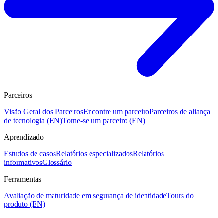
Parceiros
Visão Geral dos Parceiros
Encontre um parceiro
Parceiros de aliança
de tecnologia (EN)
Torne-se um parceiro (EN)
Aprendizado
Estudos de casos
Relatórios especializados
Relatórios
informativos
Glossário
Ferramentas
Avaliação de maturidade em segurança de identidade
Tours do
produto (EN)