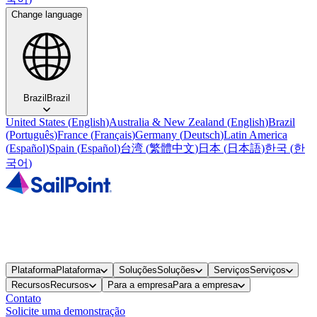
Change language
Brazil
Brazil
United States
(
English
)
Australia & New Zealand
(
English
)
Brazil
(
Português
)
France
(
Français
)
Germany
(
Deutsch
)
Latin America
(
Español
)
Spain
(
Español
)
台湾
(
繁體中文
)
日本
(
日本語
)
한국
(
한
국어
)
Plataforma
Plataforma
Soluções
Soluções
Serviços
Serviços
Recursos
Recursos
Para a empresa
Para a empresa
Contato
Solicite uma demonstração