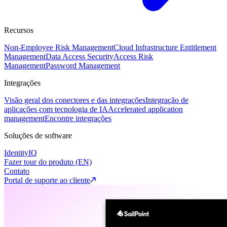
Recursos
Non-Employee Risk Management
Cloud Infrastructure Entitlement
Management
Data Access Security
Access Risk
Management
Password Management
Integrações
Visão geral dos conectores e das integrações
Integração de
aplicações com tecnologia de IA
Accelerated application
management
Encontre integrações
Soluções de software
IdentityIQ
Fazer tour do produto (EN)
Contato
Portal de suporte ao cliente