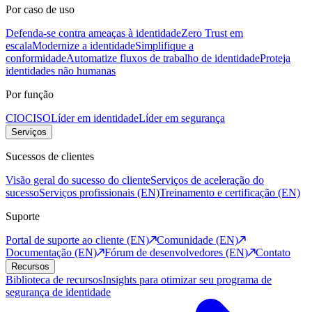
Por caso de uso
Defenda-se contra ameaças à identidade
Zero Trust em
escala
Modernize a identidade
Simplifique a
conformidade
Automatize fluxos de trabalho de identidade
Proteja
identidades não humanas
Por função
CIO
CISO
Líder em identidade
Líder em segurança
Serviços
Sucessos de clientes
Visão geral do sucesso do cliente
Serviços de aceleração do
sucesso
Serviços profissionais (EN)
Treinamento e certificação (EN)
Suporte
Portal de suporte ao cliente (EN)
Comunidade (EN)
Documentação (EN)
Fórum de desenvolvedores (EN)
Contato
Recursos
Biblioteca de recursos
Insights para otimizar seu programa de
segurança de identidade