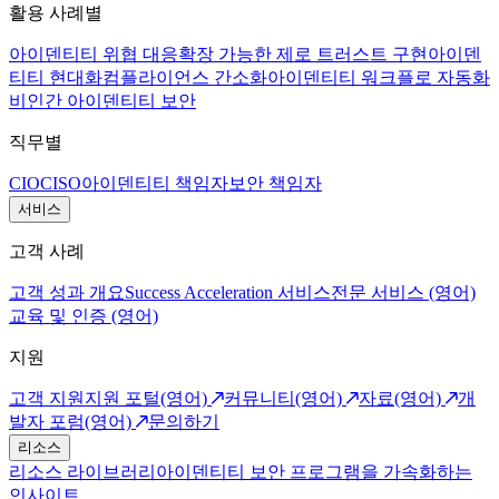
활용 사례별
아이덴티티 위협 대응
확장 가능한 제로 트러스트 구현
아이덴
티티 현대화
컴플라이언스 간소화
아이덴티티 워크플로 자동화
비인간 아이덴티티 보안
직무별
CIO
CISO
아이덴티티 책임자
보안 책임자
서비스
고객 사례
고객 성과 개요
Success Acceleration 서비스
전문 서비스 (영어)
교육 및 인증 (영어)
지원
고객 지원
지원 포털(영어)
커뮤니티(영어)
자료(영어)
개
발자 포럼(영어)
문의하기
리소스
리소스 라이브러리
아이덴티티 보안 프로그램을 가속화하는
인사이트