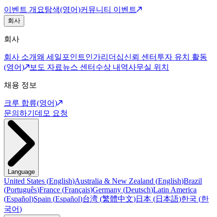
이벤트 개요
탐색(영어)
커뮤니티 이벤트
회사
회사
회사 소개
왜 세일포인트인가
리더십
신뢰 센터
투자 유치 활동
(영어)
보도 자료
뉴스 센터
수상 내역
사무실 위치
채용 정보
크루 합류(영어)
문의하기
데모 요청
Language
United States
(
English
)
Australia & New Zealand
(
English
)
Brazil
(
Português
)
France
(
Français
)
Germany
(
Deutsch
)
Latin America
(
Español
)
Spain
(
Español
)
台湾
(
繁體中文
)
日本
(
日本語
)
한국
(
한
국어
)