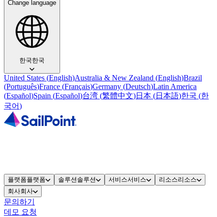
Change language
한국
한국
United States
(
English
)
Australia & New Zealand
(
English
)
Brazil
(
Português
)
France
(
Français
)
Germany
(
Deutsch
)
Latin America
(
Español
)
Spain
(
Español
)
台湾
(
繁體中文
)
日本
(
日本語
)
한국
(
한
국어
)
플랫폼
플랫폼
솔루션
솔루션
서비스
서비스
리소스
리소스
회사
회사
문의하기
데모 요청