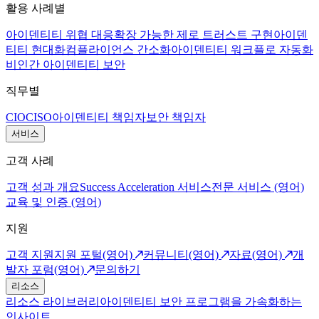
활용 사례별
아이덴티티 위협 대응
확장 가능한 제로 트러스트 구현
아이덴
티티 현대화
컴플라이언스 간소화
아이덴티티 워크플로 자동화
비인간 아이덴티티 보안
직무별
CIO
CISO
아이덴티티 책임자
보안 책임자
서비스
고객 사례
고객 성과 개요
Success Acceleration 서비스
전문 서비스 (영어)
교육 및 인증 (영어)
지원
고객 지원
지원 포털(영어)
커뮤니티(영어)
자료(영어)
개
발자 포럼(영어)
문의하기
리소스
리소스 라이브러리
아이덴티티 보안 프로그램을 가속화하는
인사이트