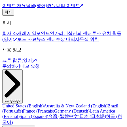
이벤트 개요
탐색(영어)
커뮤니티 이벤트
회사
회사
회사 소개
왜 세일포인트인가
리더십
신뢰 센터
투자 유치 활동
(영어)
보도 자료
뉴스 센터
수상 내역
사무실 위치
채용 정보
크루 합류(영어)
문의하기
데모 요청
Language
United States
(
English
)
Australia & New Zealand
(
English
)
Brazil
(
Português
)
France
(
Français
)
Germany
(
Deutsch
)
Latin America
(
Español
)
Spain
(
Español
)
台湾
(
繁體中文
)
日本
(
日本語
)
한국
(
한
국어
)