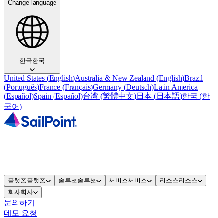
Change language
한국
한국
United States
(
English
)
Australia & New Zealand
(
English
)
Brazil
(
Português
)
France
(
Français
)
Germany
(
Deutsch
)
Latin America
(
Español
)
Spain
(
Español
)
台湾
(
繁體中文
)
日本
(
日本語
)
한국
(
한
국어
)
플랫폼
플랫폼
솔루션
솔루션
서비스
서비스
리소스
리소스
회사
회사
문의하기
데모 요청