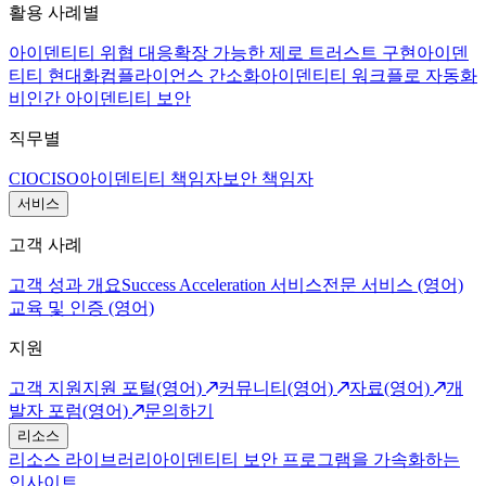
활용 사례별
아이덴티티 위협 대응
확장 가능한 제로 트러스트 구현
아이덴
티티 현대화
컴플라이언스 간소화
아이덴티티 워크플로 자동화
비인간 아이덴티티 보안
직무별
CIO
CISO
아이덴티티 책임자
보안 책임자
서비스
고객 사례
고객 성과 개요
Success Acceleration 서비스
전문 서비스 (영어)
교육 및 인증 (영어)
지원
고객 지원
지원 포털(영어)
커뮤니티(영어)
자료(영어)
개
발자 포럼(영어)
문의하기
리소스
리소스 라이브러리
아이덴티티 보안 프로그램을 가속화하는
인사이트