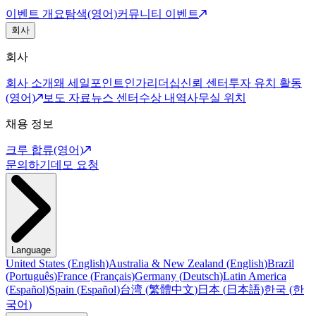
이벤트 개요
탐색(영어)
커뮤니티 이벤트
회사
회사
회사 소개
왜 세일포인트인가
리더십
신뢰 센터
투자 유치 활동
(영어)
보도 자료
뉴스 센터
수상 내역
사무실 위치
채용 정보
크루 합류(영어)
문의하기
데모 요청
Language
United States
(
English
)
Australia & New Zealand
(
English
)
Brazil
(
Português
)
France
(
Français
)
Germany
(
Deutsch
)
Latin America
(
Español
)
Spain
(
Español
)
台湾
(
繁體中文
)
日本
(
日本語
)
한국
(
한
국어
)