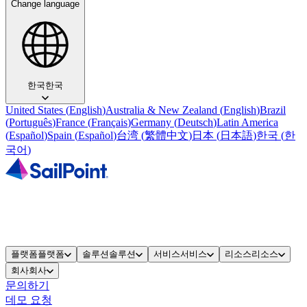
Change language
한국
한국
United States
(
English
)
Australia & New Zealand
(
English
)
Brazil
(
Português
)
France
(
Français
)
Germany
(
Deutsch
)
Latin America
(
Español
)
Spain
(
Español
)
台湾
(
繁體中文
)
日本
(
日本語
)
한국
(
한
국어
)
플랫폼
플랫폼
솔루션
솔루션
서비스
서비스
리소스
리소스
회사
회사
문의하기
데모 요청