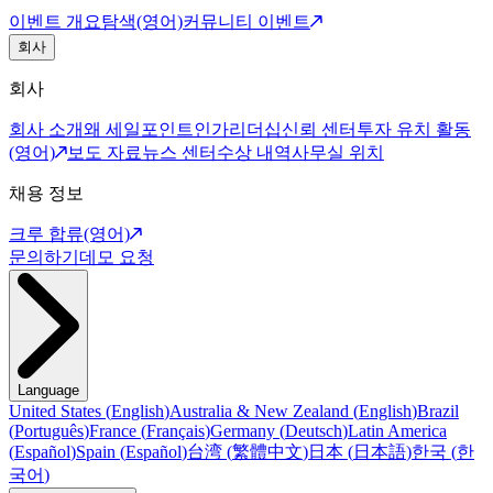
이벤트 개요
탐색(영어)
커뮤니티 이벤트
회사
회사
회사 소개
왜 세일포인트인가
리더십
신뢰 센터
투자 유치 활동
(영어)
보도 자료
뉴스 센터
수상 내역
사무실 위치
채용 정보
크루 합류(영어)
문의하기
데모 요청
Language
United States
(
English
)
Australia & New Zealand
(
English
)
Brazil
(
Português
)
France
(
Français
)
Germany
(
Deutsch
)
Latin America
(
Español
)
Spain
(
Español
)
台湾
(
繁體中文
)
日本
(
日本語
)
한국
(
한
국어
)