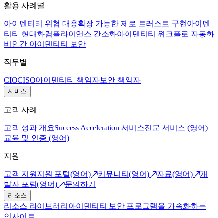
활용 사례별
아이덴티티 위협 대응
확장 가능한 제로 트러스트 구현
아이덴
티티 현대화
컴플라이언스 간소화
아이덴티티 워크플로 자동화
비인간 아이덴티티 보안
직무별
CIO
CISO
아이덴티티 책임자
보안 책임자
서비스
고객 사례
고객 성과 개요
Success Acceleration 서비스
전문 서비스 (영어)
교육 및 인증 (영어)
지원
고객 지원
지원 포털(영어)
커뮤니티(영어)
자료(영어)
개
발자 포럼(영어)
문의하기
리소스
리소스 라이브러리
아이덴티티 보안 프로그램을 가속화하는
인사이트