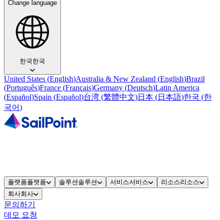
Change language
한국
한국
United States
(
English
)
Australia & New Zealand
(
English
)
Brazil
(
Português
)
France
(
Français
)
Germany
(
Deutsch
)
Latin America
(
Español
)
Spain
(
Español
)
台湾
(
繁體中文
)
日本
(
日本語
)
한국
(
한
국어
)
플랫폼
플랫폼
솔루션
솔루션
서비스
서비스
리소스
리소스
회사
회사
문의하기
데모 요청