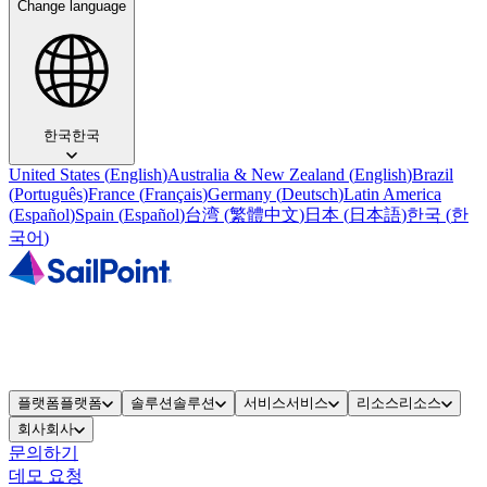
Change language
한국
한국
United States
(
English
)
Australia & New Zealand
(
English
)
Brazil
(
Português
)
France
(
Français
)
Germany
(
Deutsch
)
Latin America
(
Español
)
Spain
(
Español
)
台湾
(
繁體中文
)
日本
(
日本語
)
한국
(
한
국어
)
플랫폼
플랫폼
솔루션
솔루션
서비스
서비스
리소스
리소스
회사
회사
문의하기
데모 요청