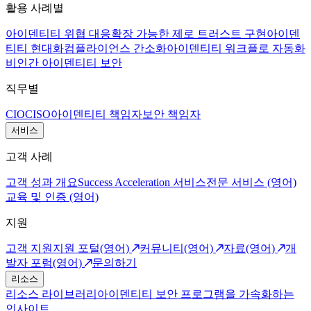
활용 사례별
아이덴티티 위협 대응
확장 가능한 제로 트러스트 구현
아이덴
티티 현대화
컴플라이언스 간소화
아이덴티티 워크플로 자동화
비인간 아이덴티티 보안
직무별
CIO
CISO
아이덴티티 책임자
보안 책임자
서비스
고객 사례
고객 성과 개요
Success Acceleration 서비스
전문 서비스 (영어)
교육 및 인증 (영어)
지원
고객 지원
지원 포털(영어)
커뮤니티(영어)
자료(영어)
개
발자 포럼(영어)
문의하기
리소스
리소스 라이브러리
아이덴티티 보안 프로그램을 가속화하는
인사이트