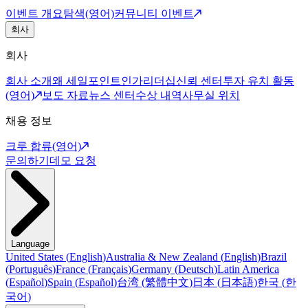
이벤트 개요
탐색(영어)
커뮤니티 이벤트
회사
회사
회사 소개
왜 세일포인트인가
리더십
신뢰 센터
투자 유치 활동
(영어)
보도 자료
뉴스 센터
수상 내역
사무실 위치
채용 정보
크루 합류(영어)
문의하기
데모 요청
Language
United States
(
English
)
Australia & New Zealand
(
English
)
Brazil
(
Português
)
France
(
Français
)
Germany
(
Deutsch
)
Latin America
(
Español
)
Spain
(
Español
)
台湾
(
繁體中文
)
日本
(
日本語
)
한국
(
한
국어
)