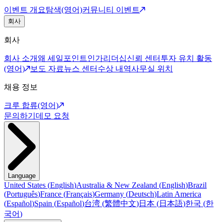
이벤트 개요
탐색(영어)
커뮤니티 이벤트
회사
회사
회사 소개
왜 세일포인트인가
리더십
신뢰 센터
투자 유치 활동
(영어)
보도 자료
뉴스 센터
수상 내역
사무실 위치
채용 정보
크루 합류(영어)
문의하기
데모 요청
Language
United States
(
English
)
Australia & New Zealand
(
English
)
Brazil
(
Português
)
France
(
Français
)
Germany
(
Deutsch
)
Latin America
(
Español
)
Spain
(
Español
)
台湾
(
繁體中文
)
日本
(
日本語
)
한국
(
한
국어
)