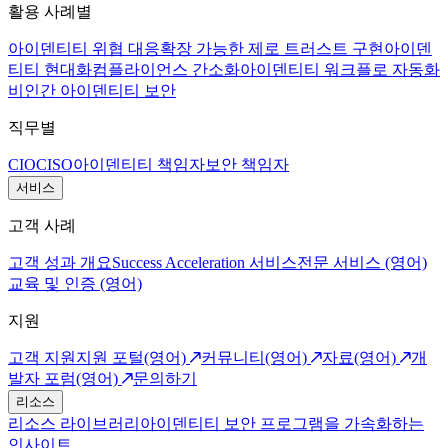
활용 사례별
아이덴티티 위협 대응
확장 가능한 제로 트러스트 구현
아이덴
티티 현대화
컴플라이언스 간소화
아이덴티티 워크플로 자동화
비인간 아이덴티티 보안
직무별
CIO
CISO
아이덴티티 책임자
보안 책임자
서비스
고객 사례
고객 성과 개요
Success Acceleration 서비스
전문 서비스 (영어)
교육 및 인증 (영어)
지원
고객 지원
지원 포털(영어)
커뮤니티(영어)
자료(영어)
개
발자 포럼(영어)
문의하기
리소스
리소스 라이브러리
아이덴티티 보안 프로그램을 가속화하는
인사이트