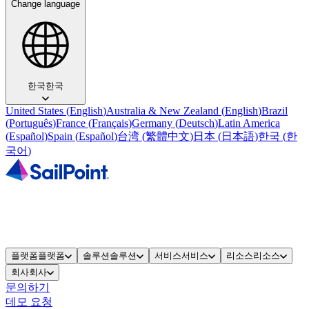
Change language
한국
한국
United States
(
English
)
Australia & New Zealand
(
English
)
Brazil
(
Português
)
France
(
Français
)
Germany
(
Deutsch
)
Latin America
(
Español
)
Spain
(
Español
)
台湾
(
繁體中文
)
日本
(
日本語
)
한국
(
한
국어
)
플랫폼
플랫폼
솔루션
솔루션
서비스
서비스
리소스
리소스
회사
회사
문의하기
데모 요청