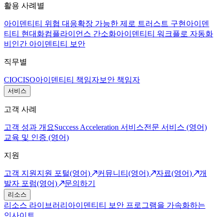
활용 사례별
아이덴티티 위협 대응
확장 가능한 제로 트러스트 구현
아이덴
티티 현대화
컴플라이언스 간소화
아이덴티티 워크플로 자동화
비인간 아이덴티티 보안
직무별
CIO
CISO
아이덴티티 책임자
보안 책임자
서비스
고객 사례
고객 성과 개요
Success Acceleration 서비스
전문 서비스 (영어)
교육 및 인증 (영어)
지원
고객 지원
지원 포털(영어)
커뮤니티(영어)
자료(영어)
개
발자 포럼(영어)
문의하기
리소스
리소스 라이브러리
아이덴티티 보안 프로그램을 가속화하는
인사이트