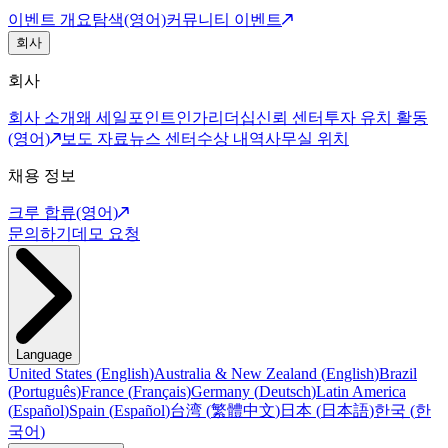
이벤트 개요
탐색(영어)
커뮤니티 이벤트
회사
회사
회사 소개
왜 세일포인트인가
리더십
신뢰 센터
투자 유치 활동
(영어)
보도 자료
뉴스 센터
수상 내역
사무실 위치
채용 정보
크루 합류(영어)
문의하기
데모 요청
Language
United States
(
English
)
Australia & New Zealand
(
English
)
Brazil
(
Português
)
France
(
Français
)
Germany
(
Deutsch
)
Latin America
(
Español
)
Spain
(
Español
)
台湾
(
繁體中文
)
日本
(
日本語
)
한국
(
한
국어
)