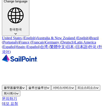
Change language
한국
한국
United States
(
English
)
Australia & New Zealand
(
English
)
Brazil
(
Português
)
France
(
Français
)
Germany
(
Deutsch
)
Latin America
(
Español
)
Spain
(
Español
)
台湾
(
繁體中文
)
日本
(
日本語
)
한국
(
한
국어
)
플랫폼
플랫폼
솔루션
솔루션
서비스
서비스
리소스
리소스
회사
회사
문의하기
데모 요청