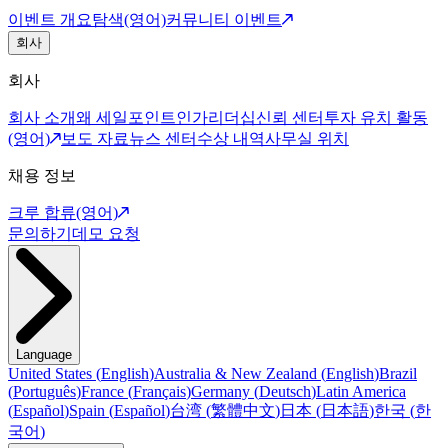
이벤트 개요
탐색(영어)
커뮤니티 이벤트
회사
회사
회사 소개
왜 세일포인트인가
리더십
신뢰 센터
투자 유치 활동
(영어)
보도 자료
뉴스 센터
수상 내역
사무실 위치
채용 정보
크루 합류(영어)
문의하기
데모 요청
Language
United States
(
English
)
Australia & New Zealand
(
English
)
Brazil
(
Português
)
France
(
Français
)
Germany
(
Deutsch
)
Latin America
(
Español
)
Spain
(
Español
)
台湾
(
繁體中文
)
日本
(
日本語
)
한국
(
한
국어
)