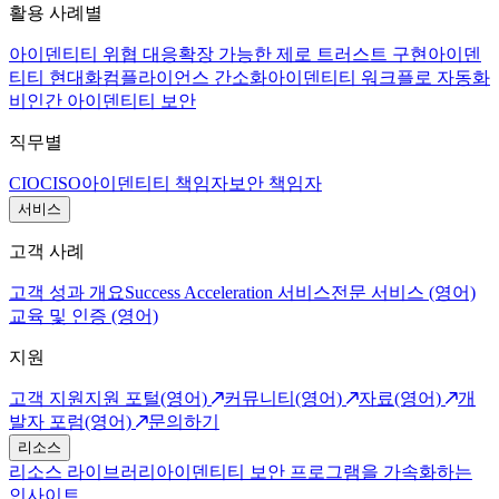
활용 사례별
아이덴티티 위협 대응
확장 가능한 제로 트러스트 구현
아이덴
티티 현대화
컴플라이언스 간소화
아이덴티티 워크플로 자동화
비인간 아이덴티티 보안
직무별
CIO
CISO
아이덴티티 책임자
보안 책임자
서비스
고객 사례
고객 성과 개요
Success Acceleration 서비스
전문 서비스 (영어)
교육 및 인증 (영어)
지원
고객 지원
지원 포털(영어)
커뮤니티(영어)
자료(영어)
개
발자 포럼(영어)
문의하기
리소스
리소스 라이브러리
아이덴티티 보안 프로그램을 가속화하는
인사이트