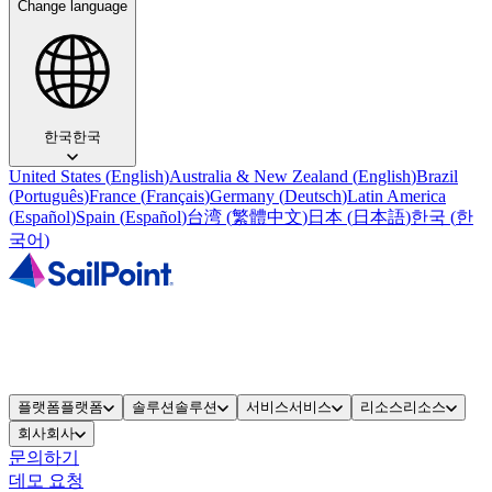
Change language
한국
한국
United States
(
English
)
Australia & New Zealand
(
English
)
Brazil
(
Português
)
France
(
Français
)
Germany
(
Deutsch
)
Latin America
(
Español
)
Spain
(
Español
)
台湾
(
繁體中文
)
日本
(
日本語
)
한국
(
한
국어
)
플랫폼
플랫폼
솔루션
솔루션
서비스
서비스
리소스
리소스
회사
회사
문의하기
데모 요청