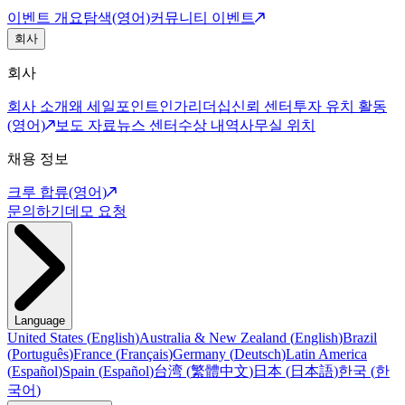
이벤트 개요
탐색(영어)
커뮤니티 이벤트
회사
회사
회사 소개
왜 세일포인트인가
리더십
신뢰 센터
투자 유치 활동
(영어)
보도 자료
뉴스 센터
수상 내역
사무실 위치
채용 정보
크루 합류(영어)
문의하기
데모 요청
Language
United States
(
English
)
Australia & New Zealand
(
English
)
Brazil
(
Português
)
France
(
Français
)
Germany
(
Deutsch
)
Latin America
(
Español
)
Spain
(
Español
)
台湾
(
繁體中文
)
日本
(
日本語
)
한국
(
한
국어
)