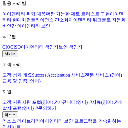
활용 사례별
아이덴티티 위협 대응
확장 가능한 제로 트러스트 구현
아이덴
티티 현대화
컴플라이언스 간소화
아이덴티티 워크플로 자동화
비인간 아이덴티티 보안
직무별
CIO
CISO
아이덴티티 책임자
보안 책임자
서비스
고객 사례
고객 성과 개요
Success Acceleration 서비스
전문 서비스 (영어)
교육 및 인증 (영어)
지원
고객 지원
지원 포털(영어)
커뮤니티(영어)
자료(영어)
개
발자 포럼(영어)
문의하기
리소스
리소스 라이브러리
아이덴티티 보안 프로그램을 가속화하는
인사이트