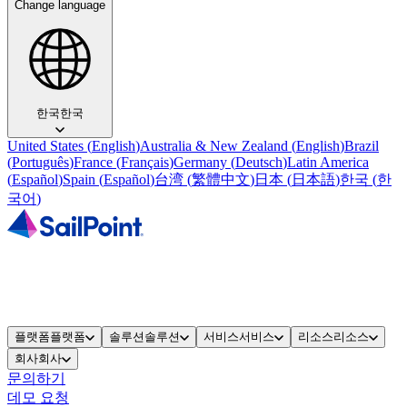
Change language
한국
한국
United States
(
English
)
Australia & New Zealand
(
English
)
Brazil
(
Português
)
France
(
Français
)
Germany
(
Deutsch
)
Latin America
(
Español
)
Spain
(
Español
)
台湾
(
繁體中文
)
日本
(
日本語
)
한국
(
한
국어
)
플랫폼
플랫폼
솔루션
솔루션
서비스
서비스
리소스
리소스
회사
회사
문의하기
데모 요청