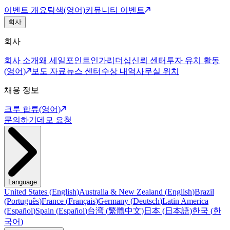
이벤트 개요
탐색(영어)
커뮤니티 이벤트
회사
회사
회사 소개
왜 세일포인트인가
리더십
신뢰 센터
투자 유치 활동
(영어)
보도 자료
뉴스 센터
수상 내역
사무실 위치
채용 정보
크루 합류(영어)
문의하기
데모 요청
Language
United States
(
English
)
Australia & New Zealand
(
English
)
Brazil
(
Português
)
France
(
Français
)
Germany
(
Deutsch
)
Latin America
(
Español
)
Spain
(
Español
)
台湾
(
繁體中文
)
日本
(
日本語
)
한국
(
한
국어
)