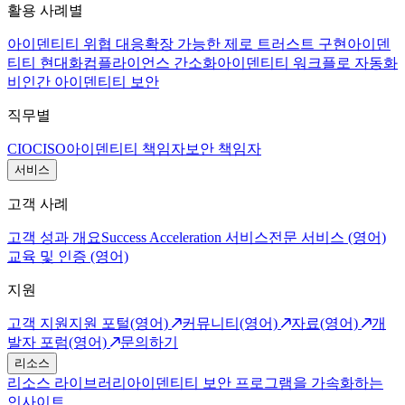
활용 사례별
아이덴티티 위협 대응
확장 가능한 제로 트러스트 구현
아이덴
티티 현대화
컴플라이언스 간소화
아이덴티티 워크플로 자동화
비인간 아이덴티티 보안
직무별
CIO
CISO
아이덴티티 책임자
보안 책임자
서비스
고객 사례
고객 성과 개요
Success Acceleration 서비스
전문 서비스 (영어)
교육 및 인증 (영어)
지원
고객 지원
지원 포털(영어)
커뮤니티(영어)
자료(영어)
개
발자 포럼(영어)
문의하기
리소스
리소스 라이브러리
아이덴티티 보안 프로그램을 가속화하는
인사이트