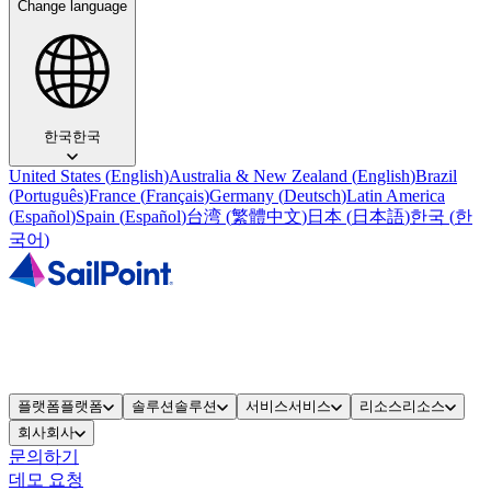
Change language
한국
한국
United States
(
English
)
Australia & New Zealand
(
English
)
Brazil
(
Português
)
France
(
Français
)
Germany
(
Deutsch
)
Latin America
(
Español
)
Spain
(
Español
)
台湾
(
繁體中文
)
日本
(
日本語
)
한국
(
한
국어
)
플랫폼
플랫폼
솔루션
솔루션
서비스
서비스
리소스
리소스
회사
회사
문의하기
데모 요청