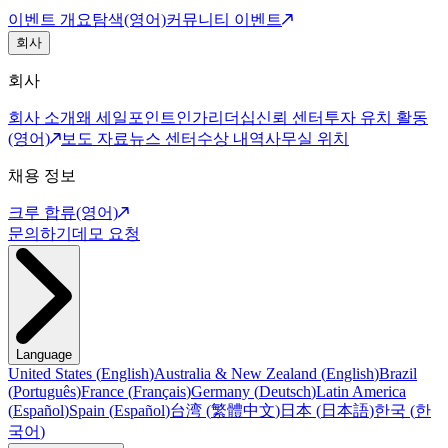
이벤트 개요
탐색(영어)
커뮤니티 이벤트
회사
회사
회사 소개
왜 세일포인트인가
리더십
신뢰 센터
투자 유치 활동
(영어)
보도 자료
뉴스 센터
수상 내역
사무실 위치
채용 정보
크루 합류(영어)
문의하기
데모 요청
Language
United States
(
English
)
Australia & New Zealand
(
English
)
Brazil
(
Português
)
France
(
Français
)
Germany
(
Deutsch
)
Latin America
(
Español
)
Spain
(
Español
)
台湾
(
繁體中文
)
日本
(
日本語
)
한국
(
한
국어
)