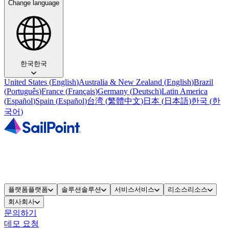
Change language
한국
한국
United States
(
English
)
Australia & New Zealand
(
English
)
Brazil
(
Português
)
France
(
Français
)
Germany
(
Deutsch
)
Latin America
(
Español
)
Spain
(
Español
)
台湾
(
繁體中文
)
日本
(
日本語
)
한국
(
한
국어
)
플랫폼
플랫폼
솔루션
솔루션
서비스
서비스
리소스
리소스
회사
회사
문의하기
데모 요청