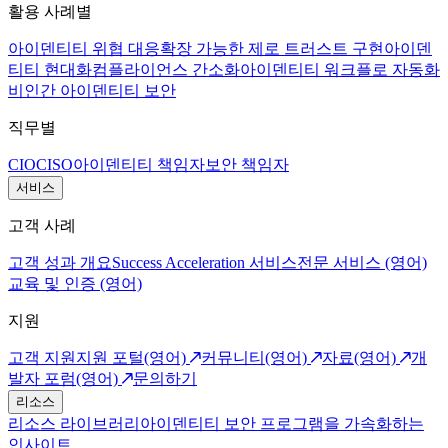
활용 사례별
아이덴티티 위협 대응
확장 가능한 제로 트러스트 구현
아이덴
티티 현대화
컴플라이언스 간소화
아이덴티티 워크플로 자동화
비인간 아이덴티티 보안
직무별
CIO
CISO
아이덴티티 책임자
보안 책임자
서비스
고객 사례
고객 성과 개요
Success Acceleration 서비스
전문 서비스 (영어)
교육 및 인증 (영어)
지원
고객 지원
지원 포털(영어)
커뮤니티(영어)
자료(영어)
개
발자 포럼(영어)
문의하기
리소스
리소스 라이브러리
아이덴티티 보안 프로그램을 가속화하는
인사이트