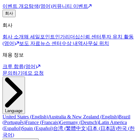
이벤트 개요
탐색(영어)
커뮤니티 이벤트
회사
회사
회사 소개
왜 세일포인트인가
리더십
신뢰 센터
투자 유치 활동
(영어)
보도 자료
뉴스 센터
수상 내역
사무실 위치
채용 정보
크루 합류(영어)
문의하기
데모 요청
Language
United States
(
English
)
Australia & New Zealand
(
English
)
Brazil
(
Português
)
France
(
Français
)
Germany
(
Deutsch
)
Latin America
(
Español
)
Spain
(
Español
)
台湾
(
繁體中文
)
日本
(
日本語
)
한국
(
한
국어
)