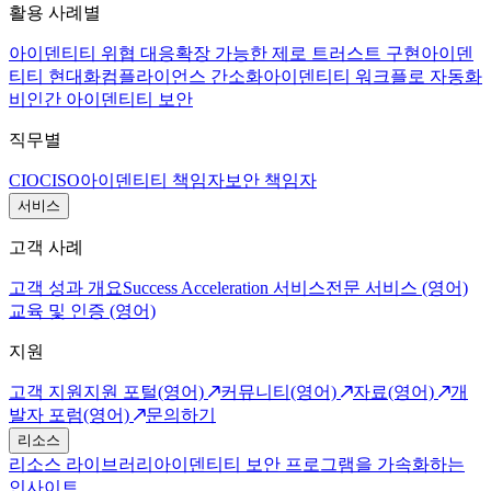
활용 사례별
아이덴티티 위협 대응
확장 가능한 제로 트러스트 구현
아이덴
티티 현대화
컴플라이언스 간소화
아이덴티티 워크플로 자동화
비인간 아이덴티티 보안
직무별
CIO
CISO
아이덴티티 책임자
보안 책임자
서비스
고객 사례
고객 성과 개요
Success Acceleration 서비스
전문 서비스 (영어)
교육 및 인증 (영어)
지원
고객 지원
지원 포털(영어)
커뮤니티(영어)
자료(영어)
개
발자 포럼(영어)
문의하기
리소스
리소스 라이브러리
아이덴티티 보안 프로그램을 가속화하는
인사이트