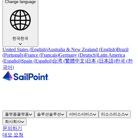
Change language
한국
한국
United States
(
English
)
Australia & New Zealand
(
English
)
Brazil
(
Português
)
France
(
Français
)
Germany
(
Deutsch
)
Latin America
(
Español
)
Spain
(
Español
)
台湾
(
繁體中文
)
日本
(
日本語
)
한국
(
한
국어
)
플랫폼
플랫폼
솔루션
솔루션
서비스
서비스
리소스
리소스
회사
회사
문의하기
데모 요청