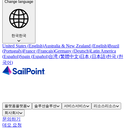
Change language
한국
한국
United States
(
English
)
Australia & New Zealand
(
English
)
Brazil
(
Português
)
France
(
Français
)
Germany
(
Deutsch
)
Latin America
(
Español
)
Spain
(
Español
)
台湾
(
繁體中文
)
日本
(
日本語
)
한국
(
한
국어
)
플랫폼
플랫폼
솔루션
솔루션
서비스
서비스
리소스
리소스
회사
회사
문의하기
데모 요청