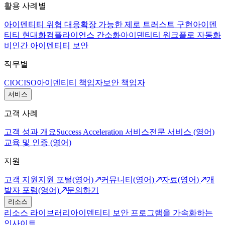
활용 사례별
아이덴티티 위협 대응
확장 가능한 제로 트러스트 구현
아이덴
티티 현대화
컴플라이언스 간소화
아이덴티티 워크플로 자동화
비인간 아이덴티티 보안
직무별
CIO
CISO
아이덴티티 책임자
보안 책임자
서비스
고객 사례
고객 성과 개요
Success Acceleration 서비스
전문 서비스 (영어)
교육 및 인증 (영어)
지원
고객 지원
지원 포털(영어)
커뮤니티(영어)
자료(영어)
개
발자 포럼(영어)
문의하기
리소스
리소스 라이브러리
아이덴티티 보안 프로그램을 가속화하는
인사이트