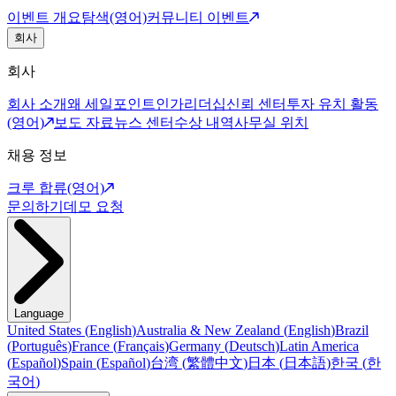
이벤트 개요
탐색(영어)
커뮤니티 이벤트
회사
회사
회사 소개
왜 세일포인트인가
리더십
신뢰 센터
투자 유치 활동
(영어)
보도 자료
뉴스 센터
수상 내역
사무실 위치
채용 정보
크루 합류(영어)
문의하기
데모 요청
Language
United States
(
English
)
Australia & New Zealand
(
English
)
Brazil
(
Português
)
France
(
Français
)
Germany
(
Deutsch
)
Latin America
(
Español
)
Spain
(
Español
)
台湾
(
繁體中文
)
日本
(
日本語
)
한국
(
한
국어
)