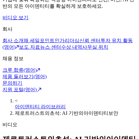
반의 모든 아이덴티티를 확실하게 보호하세요.
비디오 보기
회사
회사 소개
왜 세일포인트인가
리더십
신뢰 센터
투자 유치 활동
(영어)
보도 자료
뉴스 센터
수상 내역
사무실 위치
채용 정보
크루 합류(영어)
제품 둘러보기(영어)
문의하기
지원 포털(영어)
<
아이덴티티 라이브러리
제로트러스트의초석: AI 기반의아이덴티티보안
비디오