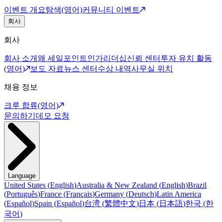
이벤트 개요
탐색(영어)
커뮤니티 이벤트
회사
회사
회사 소개
왜 세일포인트인가
리더십
신뢰 센터
투자 유치 활동
(영어)
보도 자료
뉴스 센터
수상 내역
사무실 위치
채용 정보
크루 합류(영어)
문의하기
데모 요청
Language
United States
(
English
)
Australia & New Zealand
(
English
)
Brazil
(
Português
)
France
(
Français
)
Germany
(
Deutsch
)
Latin America
(
Español
)
Spain
(
Español
)
台湾
(
繁體中文
)
日本
(
日本語
)
한국
(
한
국어
)