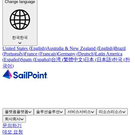
Change language
한국
한국
United States
(
English
)
Australia & New Zealand
(
English
)
Brazil
(
Português
)
France
(
Français
)
Germany
(
Deutsch
)
Latin America
(
Español
)
Spain
(
Español
)
台湾
(
繁體中文
)
日本
(
日本語
)
한국
(
한
국어
)
플랫폼
플랫폼
솔루션
솔루션
서비스
서비스
리소스
리소스
회사
회사
문의하기
데모 요청