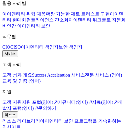
활용 사례별
아이덴티티 위협 대응
확장 가능한 제로 트러스트 구현
아이덴
티티 현대화
컴플라이언스 간소화
아이덴티티 워크플로 자동화
비인간 아이덴티티 보안
직무별
CIO
CISO
아이덴티티 책임자
보안 책임자
서비스
고객 사례
고객 성과 개요
Success Acceleration 서비스
전문 서비스 (영어)
교육 및 인증 (영어)
지원
고객 지원
지원 포털(영어)
커뮤니티(영어)
자료(영어)
개
발자 포럼(영어)
문의하기
리소스
리소스 라이브러리
아이덴티티 보안 프로그램을 가속화하는
인사이트