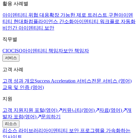
활용 사례별
아이덴티티 위협 대응
확장 가능한 제로 트러스트 구현
아이덴
티티 현대화
컴플라이언스 간소화
아이덴티티 워크플로 자동화
비인간 아이덴티티 보안
직무별
CIO
CISO
아이덴티티 책임자
보안 책임자
서비스
고객 사례
고객 성과 개요
Success Acceleration 서비스
전문 서비스 (영어)
교육 및 인증 (영어)
지원
고객 지원
지원 포털(영어)
커뮤니티(영어)
자료(영어)
개
발자 포럼(영어)
문의하기
리소스
리소스 라이브러리
아이덴티티 보안 프로그램을 가속화하는
인사이트