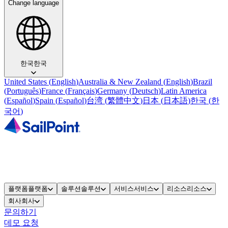
Change language
한국
한국
United States
(
English
)
Australia & New Zealand
(
English
)
Brazil
(
Português
)
France
(
Français
)
Germany
(
Deutsch
)
Latin America
(
Español
)
Spain
(
Español
)
台湾
(
繁體中文
)
日本
(
日本語
)
한국
(
한
국어
)
플랫폼
플랫폼
솔루션
솔루션
서비스
서비스
리소스
리소스
회사
회사
문의하기
데모 요청