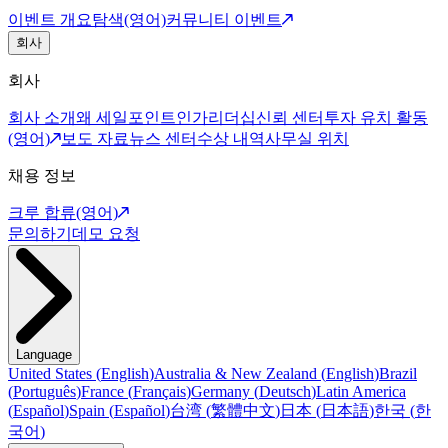
이벤트 개요
탐색(영어)
커뮤니티 이벤트
회사
회사
회사 소개
왜 세일포인트인가
리더십
신뢰 센터
투자 유치 활동
(영어)
보도 자료
뉴스 센터
수상 내역
사무실 위치
채용 정보
크루 합류(영어)
문의하기
데모 요청
Language
United States
(
English
)
Australia & New Zealand
(
English
)
Brazil
(
Português
)
France
(
Français
)
Germany
(
Deutsch
)
Latin America
(
Español
)
Spain
(
Español
)
台湾
(
繁體中文
)
日本
(
日本語
)
한국
(
한
국어
)