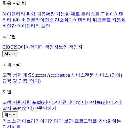
활용 사례별
아이덴티티 위협 대응
확장 가능한 제로 트러스트 구현
아이덴
티티 현대화
컴플라이언스 간소화
아이덴티티 워크플로 자동화
비인간 아이덴티티 보안
직무별
CIO
CISO
아이덴티티 책임자
보안 책임자
서비스
고객 사례
고객 성과 개요
Success Acceleration 서비스
전문 서비스 (영어)
교육 및 인증 (영어)
지원
고객 지원
지원 포털(영어)
커뮤니티(영어)
자료(영어)
개
발자 포럼(영어)
문의하기
리소스
리소스 라이브러리
아이덴티티 보안 프로그램을 가속화하는
인사이트