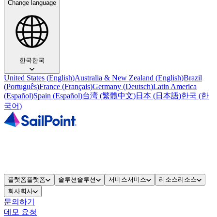
Change language
한국
한국
United States
(
English
)
Australia & New Zealand
(
English
)
Brazil
(
Português
)
France
(
Français
)
Germany
(
Deutsch
)
Latin America
(
Español
)
Spain
(
Español
)
台湾
(
繁體中文
)
日本
(
日本語
)
한국
(
한
국어
)
플랫폼
플랫폼
솔루션
솔루션
서비스
서비스
리소스
리소스
회사
회사
문의하기
데모 요청