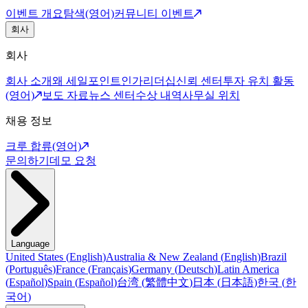
이벤트 개요
탐색(영어)
커뮤니티 이벤트
회사
회사
회사 소개
왜 세일포인트인가
리더십
신뢰 센터
투자 유치 활동
(영어)
보도 자료
뉴스 센터
수상 내역
사무실 위치
채용 정보
크루 합류(영어)
문의하기
데모 요청
Language
United States
(
English
)
Australia & New Zealand
(
English
)
Brazil
(
Português
)
France
(
Français
)
Germany
(
Deutsch
)
Latin America
(
Español
)
Spain
(
Español
)
台湾
(
繁體中文
)
日本
(
日本語
)
한국
(
한
국어
)