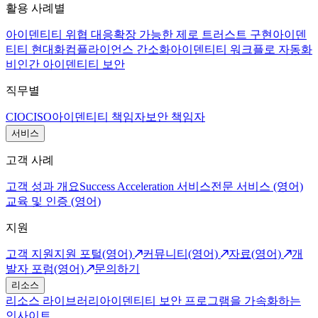
활용 사례별
아이덴티티 위협 대응
확장 가능한 제로 트러스트 구현
아이덴
티티 현대화
컴플라이언스 간소화
아이덴티티 워크플로 자동화
비인간 아이덴티티 보안
직무별
CIO
CISO
아이덴티티 책임자
보안 책임자
서비스
고객 사례
고객 성과 개요
Success Acceleration 서비스
전문 서비스 (영어)
교육 및 인증 (영어)
지원
고객 지원
지원 포털(영어)
커뮤니티(영어)
자료(영어)
개
발자 포럼(영어)
문의하기
리소스
리소스 라이브러리
아이덴티티 보안 프로그램을 가속화하는
인사이트