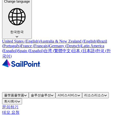
Change language
한국
한국
United States
(
English
)
Australia & New Zealand
(
English
)
Brazil
(
Português
)
France
(
Français
)
Germany
(
Deutsch
)
Latin America
(
Español
)
Spain
(
Español
)
台湾
(
繁體中文
)
日本
(
日本語
)
한국
(
한
국어
)
플랫폼
플랫폼
솔루션
솔루션
서비스
서비스
리소스
리소스
회사
회사
문의하기
데모 요청