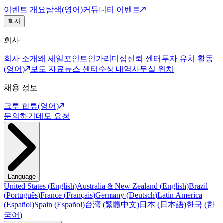
이벤트 개요
탐색(영어)
커뮤니티 이벤트
회사
회사
회사 소개
왜 세일포인트인가
리더십
신뢰 센터
투자 유치 활동
(영어)
보도 자료
뉴스 센터
수상 내역
사무실 위치
채용 정보
크루 합류(영어)
문의하기
데모 요청
Language
United States
(
English
)
Australia & New Zealand
(
English
)
Brazil
(
Português
)
France
(
Français
)
Germany
(
Deutsch
)
Latin America
(
Español
)
Spain
(
Español
)
台湾
(
繁體中文
)
日本
(
日本語
)
한국
(
한
국어
)