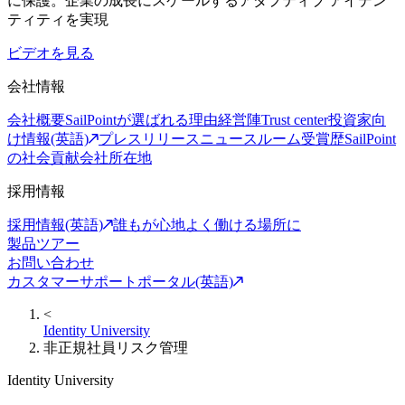
に保護。企業の成長にスケールするアダプティブ アイデン
ティティを実現
ビデオを見る
会社情報
会社概要
SailPointが選ばれる理由
経営陣
Trust center
投資家向
け情報(英語)
プレスリリース
ニュースルーム
受賞歴
SailPoint
の社会貢献
会社所在地
採用情報
採用情報(英語)
誰もが心地よく働ける場所に
製品ツアー
お問い合わせ
カスタマーサポートポータル(英語)
<
Identity University
非正規社員リスク管理
Identity University