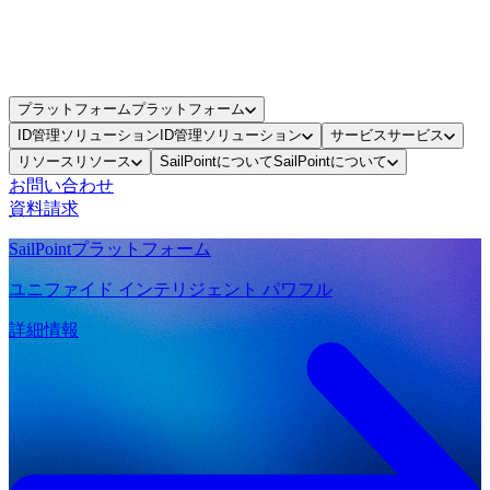
プラットフォーム
プラットフォーム
ID管理ソリューション
ID管理ソリューション
サービス
サービス
リソース
リソース
SailPointについて
SailPointについて
お問い合わせ
資料請求
SailPointプラットフォーム
ユニファイド インテリジェント パワフル
詳細情報