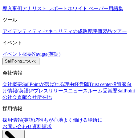
導入事例
アナリスト レポート
ホワイト ペーパー
用語集
ツール
アイデンティティ セキュリティの成熟度評価
製品ツアー
イベント
イベント概要
Navigte(英語)
SailPointについて
会社情報
会社概要
SailPointが選ばれる理由
経営陣
Trust center
投資家向
け情報(英語)
プレスリリース
ニュースルーム
受賞歴
SailPoint
の社会貢献
会社所在地
採用情報
採用情報(英語)
誰もが心地よく働ける場所に
お問い合わせ
資料請求