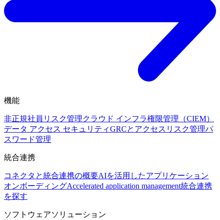
機能
非正規社員リスク管理
クラウド インフラ権限管理（CIEM）
データ アクセス セキュリティ
GRCとアクセスリスク管理
パ
スワード管理
統合連携
コネクタと統合連携の概要
AIを活用したアプリケーション
オンボーディング
Accelerated application management
統合連携
を探す
ソフトウェアソリューション