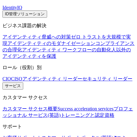
IdentityIQ
ID管理ソリューション
ビジネス課題の解決
アイデンティティ脅威への対策
ゼロ トラストを大規模で実
現
アイデンティティのモダナイゼーション
コンプライアンス
の合理化
アイデンティティ ワークフローの自動化
人以外の
アイデンティティを保護
ロール（役割）別
CIO
CISO
アイデンティティ リーダー
セキュリティ リーダー
サービス
カスタマー サクセス
カスタマー サクセス概要
Success acceleration services
プロフェ
ッショナル サービス(英語)
トレーニングと認定資格
サポート