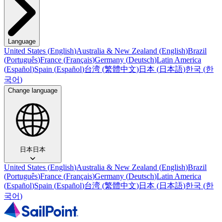
Language
United States
(
English
)
Australia & New Zealand
(
English
)
Brazil
(
Português
)
France
(
Français
)
Germany
(
Deutsch
)
Latin America
(
Español
)
Spain
(
Español
)
台湾
(
繁體中文
)
日本
(
日本語
)
한국
(
한
국어
)
Change language
日本
日本
United States
(
English
)
Australia & New Zealand
(
English
)
Brazil
(
Português
)
France
(
Français
)
Germany
(
Deutsch
)
Latin America
(
Español
)
Spain
(
Español
)
台湾
(
繁體中文
)
日本
(
日本語
)
한국
(
한
국어
)