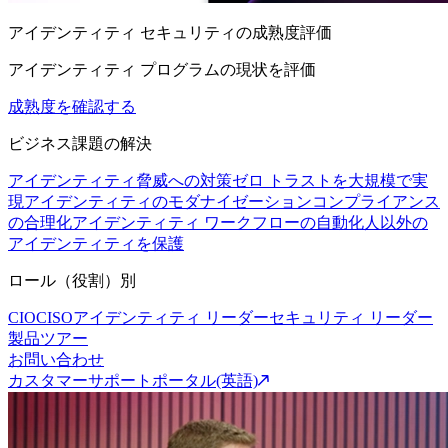
アイデンティティ セキュリティの成熟度評価
アイデンティティ プログラムの現状を評価
成熟度を確認する
ビジネス課題の解決
アイデンティティ脅威への対策
ゼロ トラストを大規模で実
現
アイデンティティのモダナイゼーション
コンプライアンス
の合理化
アイデンティティ ワークフローの自動化
人以外の
アイデンティティを保護
ロール（役割）別
CIO
CISO
アイデンティティ リーダー
セキュリティ リーダー
製品ツアー
お問い合わせ
カスタマーサポートポータル(英語)