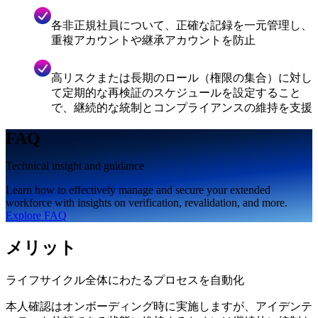
各非正規社員について、正確な記録を一元管理し、
重複アカウントや継承アカウントを防止
高リスクまたは長期のロール（権限の集合）に対し
て定期的な再検証のスケジュールを設定すること
で、継続的な統制とコンプライアンスの維持を支援
FAQ
Technical insight and guidance
Learn how to effectively manage and secure your extended
workforce with insights on verification, revalidation, and more.
Explore FAQ
メリット
ライフサイクル全体にわたるプロセスを自動化
本人確認はオンボーディング時に実施しますが、アイデンテ