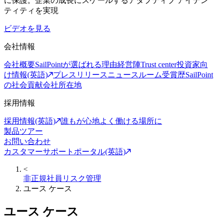
に保護。企業の成長にスケールするアダプティブ アイデン
ティティを実現
ビデオを見る
会社情報
会社概要
SailPointが選ばれる理由
経営陣
Trust center
投資家向
け情報(英語)
プレスリリース
ニュースルーム
受賞歴
SailPoint
の社会貢献
会社所在地
採用情報
採用情報(英語)
誰もが心地よく働ける場所に
製品ツアー
お問い合わせ
カスタマーサポートポータル(英語)
<
非正規社員リスク管理
ユース ケース
ユース ケース