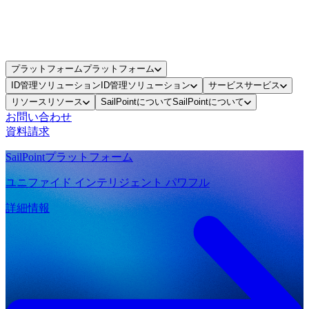
プラットフォーム
プラットフォーム
ID管理ソリューション
ID管理ソリューション
サービス
サービス
リソース
リソース
SailPointについて
SailPointについて
お問い合わせ
資料請求
SailPointプラットフォーム
ユニファイド インテリジェント パワフル
詳細情報