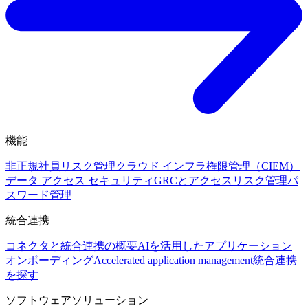
機能
非正規社員リスク管理
クラウド インフラ権限管理（CIEM）
データ アクセス セキュリティ
GRCとアクセスリスク管理
パ
スワード管理
統合連携
コネクタと統合連携の概要
AIを活用したアプリケーション
オンボーディング
Accelerated application management
統合連携
を探す
ソフトウェアソリューション