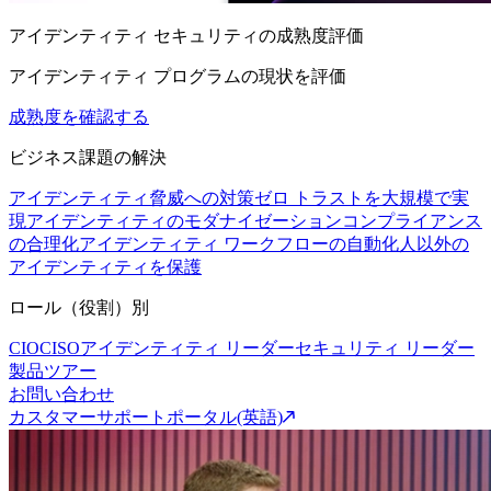
アイデンティティ セキュリティの成熟度評価
アイデンティティ プログラムの現状を評価
成熟度を確認する
ビジネス課題の解決
アイデンティティ脅威への対策
ゼロ トラストを大規模で実
現
アイデンティティのモダナイゼーション
コンプライアンス
の合理化
アイデンティティ ワークフローの自動化
人以外の
アイデンティティを保護
ロール（役割）別
CIO
CISO
アイデンティティ リーダー
セキュリティ リーダー
製品ツアー
お問い合わせ
カスタマーサポートポータル(英語)