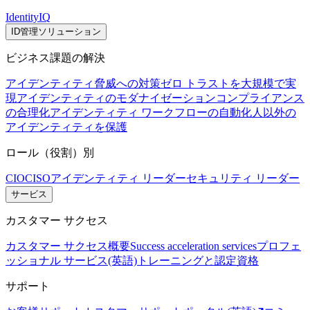
IdentityIQ
ID管理ソリューション
ビジネス課題の解決
アイデンティティ脅威への対策
ゼロ トラストを大規模で実
現
アイデンティティのモダナイゼーション
コンプライアンス
の合理化
アイデンティティ ワークフローの自動化
人以外の
アイデンティティを保護
ロール（役割）別
CIO
CISO
アイデンティティ リーダー
セキュリティ リーダー
サービス
カスタマー サクセス
カスタマー サクセス概要
Success acceleration services
プロフェ
ッショナル サービス(英語)
トレーニングと認定資格
サポート