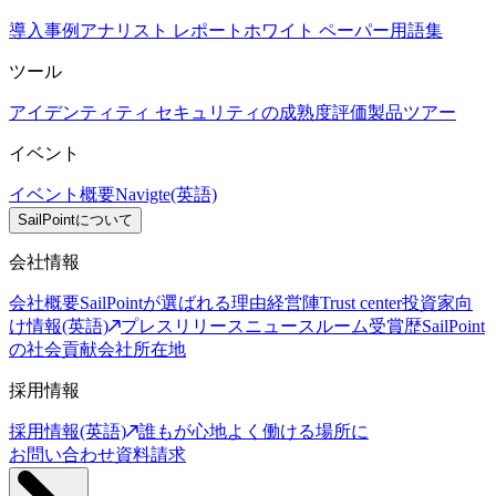
導入事例
アナリスト レポート
ホワイト ペーパー
用語集
ツール
アイデンティティ セキュリティの成熟度評価
製品ツアー
イベント
イベント概要
Navigte(英語)
SailPointについて
会社情報
会社概要
SailPointが選ばれる理由
経営陣
Trust center
投資家向
け情報(英語)
プレスリリース
ニュースルーム
受賞歴
SailPoint
の社会貢献
会社所在地
採用情報
採用情報(英語)
誰もが心地よく働ける場所に
お問い合わせ
資料請求