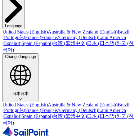
Language
United States
(
English
)
Australia & New Zealand
(
English
)
Brazil
(
Português
)
France
(
Français
)
Germany
(
Deutsch
)
Latin America
(
Español
)
Spain
(
Español
)
台湾
(
繁體中文
)
日本
(
日本語
)
한국
(
한
국어
)
Change language
日本
日本
United States
(
English
)
Australia & New Zealand
(
English
)
Brazil
(
Português
)
France
(
Français
)
Germany
(
Deutsch
)
Latin America
(
Español
)
Spain
(
Español
)
台湾
(
繁體中文
)
日本
(
日本語
)
한국
(
한
국어
)