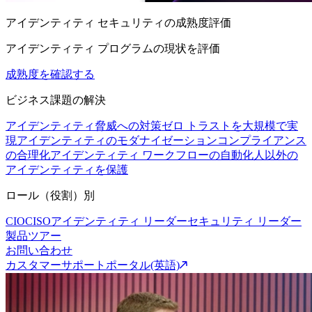
アイデンティティ セキュリティの成熟度評価
アイデンティティ プログラムの現状を評価
成熟度を確認する
ビジネス課題の解決
アイデンティティ脅威への対策
ゼロ トラストを大規模で実
現
アイデンティティのモダナイゼーション
コンプライアンス
の合理化
アイデンティティ ワークフローの自動化
人以外の
アイデンティティを保護
ロール（役割）別
CIO
CISO
アイデンティティ リーダー
セキュリティ リーダー
製品ツアー
お問い合わせ
カスタマーサポートポータル(英語)