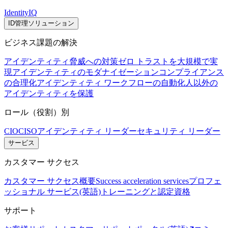
IdentityIQ
ID管理ソリューション
ビジネス課題の解決
アイデンティティ脅威への対策
ゼロ トラストを大規模で実
現
アイデンティティのモダナイゼーション
コンプライアンス
の合理化
アイデンティティ ワークフローの自動化
人以外の
アイデンティティを保護
ロール（役割）別
CIO
CISO
アイデンティティ リーダー
セキュリティ リーダー
サービス
カスタマー サクセス
カスタマー サクセス概要
Success acceleration services
プロフェ
ッショナル サービス(英語)
トレーニングと認定資格
サポート