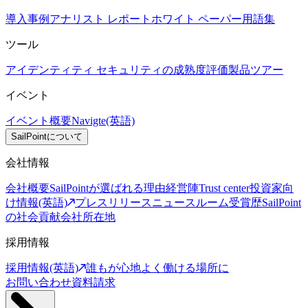
導入事例
アナリスト レポート
ホワイト ペーパー
用語集
ツール
アイデンティティ セキュリティの成熟度評価
製品ツアー
イベント
イベント概要
Navigte(英語)
SailPointについて
会社情報
会社概要
SailPointが選ばれる理由
経営陣
Trust center
投資家向
け情報(英語)
プレスリリース
ニュースルーム
受賞歴
SailPoint
の社会貢献
会社所在地
採用情報
採用情報(英語)
誰もが心地よく働ける場所に
お問い合わせ
資料請求