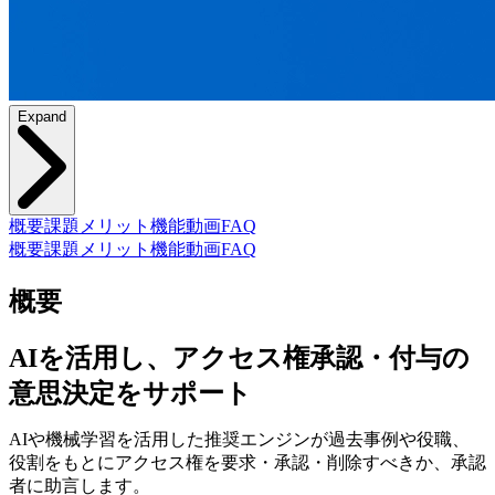
Expand
概要
課題
メリット
機能
動画
FAQ
概要
課題
メリット
機能
動画
FAQ
概要
AIを活用し、アクセス権承認・付与の
意思決定をサポート
AIや機械学習を活用した推奨エンジンが過去事例や役職、
役割をもとにアクセス権を要求・承認・削除すべきか、承認
者に助言します。