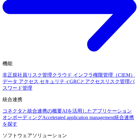
機能
非正規社員リスク管理
クラウド インフラ権限管理（CIEM）
データ アクセス セキュリティ
GRCとアクセスリスク管理
パ
スワード管理
統合連携
コネクタと統合連携の概要
AIを活用したアプリケーション
オンボーディング
Accelerated application management
統合連携
を探す
ソフトウェアソリューション