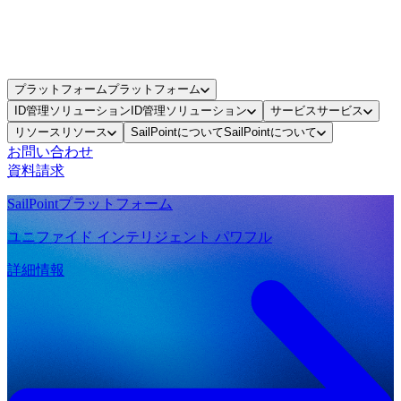
プラットフォーム
プラットフォーム
ID管理ソリューション
ID管理ソリューション
サービス
サービス
リソース
リソース
SailPointについて
SailPointについて
お問い合わせ
資料請求
SailPointプラットフォーム
ユニファイド インテリジェント パワフル
詳細情報