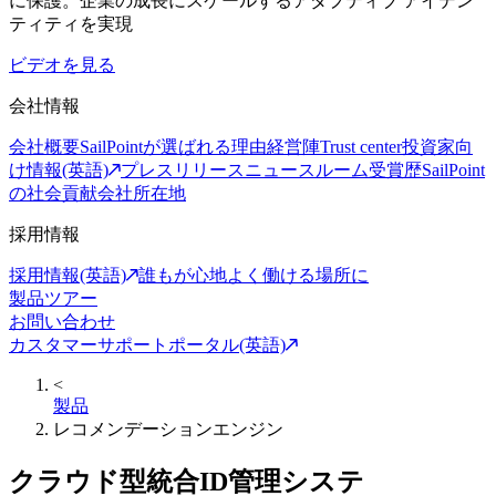
に保護。企業の成長にスケールするアダプティブ アイデン
ティティを実現
ビデオを見る
会社情報
会社概要
SailPointが選ばれる理由
経営陣
Trust center
投資家向
け情報(英語)
プレスリリース
ニュースルーム
受賞歴
SailPoint
の社会貢献
会社所在地
採用情報
採用情報(英語)
誰もが心地よく働ける場所に
製品ツアー
お問い合わせ
カスタマーサポートポータル(英語)
<
製品
レコメンデーションエンジン
クラウド型統合ID管理システ