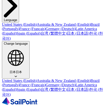
Language
United States
(
English
)
Australia & New Zealand
(
English
)
Brazil
(
Português
)
France
(
Français
)
Germany
(
Deutsch
)
Latin America
(
Español
)
Spain
(
Español
)
台湾
(
繁體中文
)
日本
(
日本語
)
한국
(
한
국어
)
Change language
日本
日本
United States
(
English
)
Australia & New Zealand
(
English
)
Brazil
(
Português
)
France
(
Français
)
Germany
(
Deutsch
)
Latin America
(
Español
)
Spain
(
Español
)
台湾
(
繁體中文
)
日本
(
日本語
)
한국
(
한
국어
)