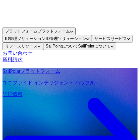
プラットフォーム
プラットフォーム
ID管理ソリューション
ID管理ソリューション
サービス
サービス
リソース
リソース
SailPointについて
SailPointについて
お問い合わせ
資料請求
SailPointプラットフォーム
ユニファイド インテリジェント パワフル
詳細情報