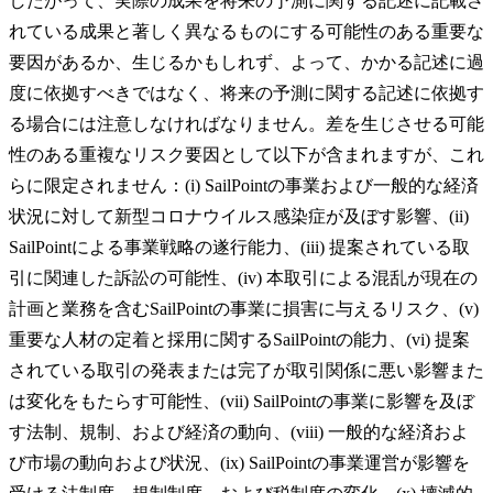
したがって、実際の成果を将来の予測に関する記述に記載さ
れている成果と著しく異なるものにする可能性のある重要な
要因があるか、生じるかもしれず、よって、かかる記述に過
度に依拠すべきではなく、将来の予測に関する記述に依拠す
る場合には注意しなければなりません。差を生じさせる可能
性のある重複なリスク要因として以下が含まれますが、これ
らに限定されません：(i) SailPointの事業および一般的な経済
状況に対して新型コロナウイルス感染症が及ぼす影響、(ii)
SailPointによる事業戦略の遂行能力、(iii) 提案されている取
引に関連した訴訟の可能性、(iv) 本取引による混乱が現在の
計画と業務を含むSailPointの事業に損害に与えるリスク、(v)
重要な人材の定着と採用に関するSailPointの能力、(vi) 提案
されている取引の発表または完了が取引関係に悪い影響また
は変化をもたらす可能性、(vii) SailPointの事業に影響を及ぼ
す法制、規制、および経済の動向、(viii) 一般的な経済およ
び市場の動向および状況、(ix) SailPointの事業運営が影響を