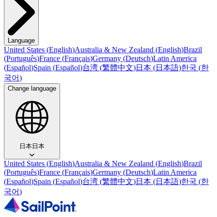
Language
United States
(
English
)
Australia & New Zealand
(
English
)
Brazil
(
Português
)
France
(
Français
)
Germany
(
Deutsch
)
Latin America
(
Español
)
Spain
(
Español
)
台湾
(
繁體中文
)
日本
(
日本語
)
한국
(
한
국어
)
Change language
日本
日本
United States
(
English
)
Australia & New Zealand
(
English
)
Brazil
(
Português
)
France
(
Français
)
Germany
(
Deutsch
)
Latin America
(
Español
)
Spain
(
Español
)
台湾
(
繁體中文
)
日本
(
日本語
)
한국
(
한
국어
)