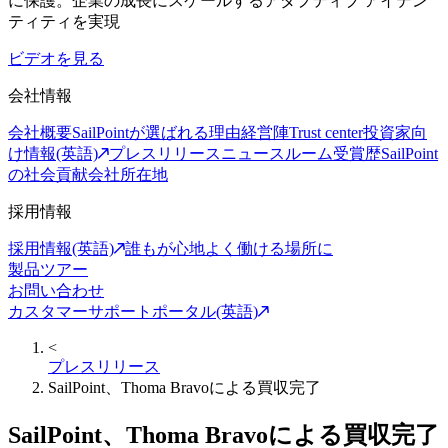
に保護。企業の成長にスケールするアダプティブ アイデン
ティティを実現
ビデオを見る
会社情報
会社概要
SailPointが選ばれる理由
経営陣
Trust center
投資家向
け情報(英語)
プレスリリース
ニュースルーム
受賞歴
SailPoint
の社会貢献
会社所在地
採用情報
採用情報(英語)
誰もが心地よく働ける場所に
製品ツアー
お問い合わせ
カスタマーサポートポータル(英語)
<
プレスリリース
SailPoint、Thoma Bravoによる買収完了
SailPoint、Thoma Bravoによる買収完了