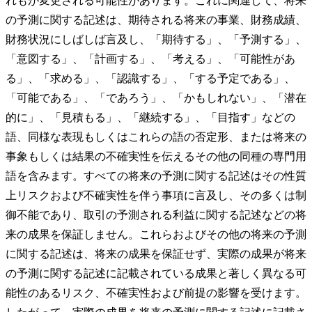
れもが変更される可能性があります。これに関連して、将来
の予測に関する記述は、期待される将来の事業、財務成績、
財務状況にしばしば言及し、「期待する」、「予測する」、
「意図する」、「計画する」、「考える」、「可能性があ
る」、「求める」、「認識する」、「する予定である」、
「可能である」、「であろう」、「かもしれない」、「潜在
的に」、「見積もる」、「継続する」、「目指す」などの
語、同様な表現もしくはこれらの語の否定形、または将来の
事象もしくは結果の不確実性を伝えるその他の同種の専門用
語を含みます。すべての将来の予測に関する記述はその性質
上リスクおよび不確実性を伴う事項に言及し、その多くは制
御不能であり、取引の予測される利益に関する記述などの将
来の成果を保証しません。これらおよびその他の将来の予測
に関する記述は、将来の成果を保証せず、実際の成果が将来
の予測に関する記述に記載されている成果と著しく異なる可
能性のあるリスク、不確実性および前提の影響を受けます。