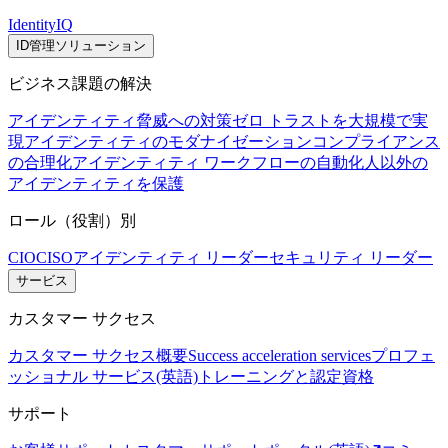
IdentityIQ
ID管理ソリューション
ビジネス課題の解決
アイデンティティ脅威への対策
ゼロ トラストを大規模で実
現
アイデンティティのモダナイゼーション
コンプライアンス
の合理化
アイデンティティ ワークフローの自動化
人以外の
アイデンティティを保護
ロール（役割）別
CIO
CISO
アイデンティティ リーダー
セキュリティ リーダー
サービス
カスタマー サクセス
カスタマー サクセス概要
Success acceleration services
プロフェ
ッショナル サービス(英語)
トレーニングと認定資格
サポート