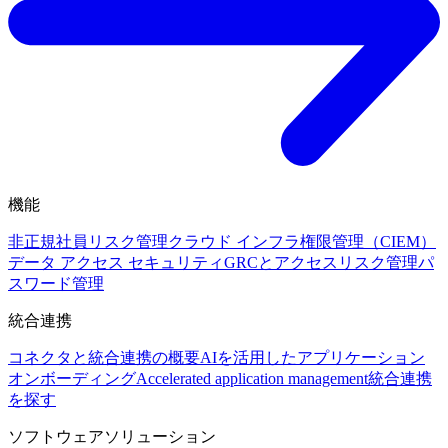
機能
非正規社員リスク管理
クラウド インフラ権限管理（CIEM）
データ アクセス セキュリティ
GRCとアクセスリスク管理
パ
スワード管理
統合連携
コネクタと統合連携の概要
AIを活用したアプリケーション
オンボーディング
Accelerated application management
統合連携
を探す
ソフトウェアソリューション