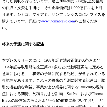
とした買収を行っています。過去20年間に380社以上の企業
の買収・投資を手掛け、その企業価値は1,900億ドルを上回
ります。シカゴ、マイアミ、サンフランシスコにオフィスを
構えています。詳細は
www.thomabravo.com
をご覧くださ
い。
将来の予測に関する記述
本プレスリリースには、1933年証券法改正第27A条および
1934年証券取引所法改正第21E条などの連邦証券法に定める
意味における、「将来の予測に関する記述」が含まれている
可能性があります。これらの将来の予測に関する記述は、取
引の潜在的な利益、事業および業界に関するSailPointの現時
点における期待、見積りおよび計画、SailPointおよびThoma
Bravoの経営陣の考えおよび一部の前提に基づいており、ど