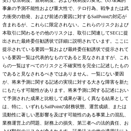
受ける法制度、規制制度、および税制度の変化、(x) 壊滅的
事象の予測不能性および重大性で、テロ行為、戦争または武
力衝突の勃発、および前述の要因に対するSailPointの対応が
含まれるが、これらに限定されない。これらのリスクおよび
本取引に関わるその他のリスクは、取引に関連してSECに提
出された最終委任勧誘状で詳細に説明されています。ここに
提示されている要因一覧および最終委任勧誘状で提示されて
いる要因一覧は代表的なものであると見なされますが、これ
らの一覧はすべてのリスクと不確実性を完全に記述したもの
であると見なされるべきではありません。一覧にない要因
が、将来予測に関する記述の実現に対する大きな障害を新た
にもたらす可能性があります。将来予測に関する記述におい
て予測された成果と比較して成果が著しく異なる結果として
は、特に、いずれもSailPointの財務状態、運営成績、または
流動性に著しい悪影響を及ぼす可能性のある事業上の混乱、
業務運営上の問題、財務上の損失、第三者への法的責任、お