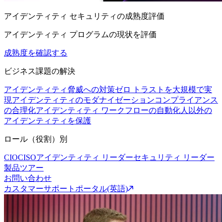
アイデンティティ セキュリティの成熟度評価
アイデンティティ プログラムの現状を評価
成熟度を確認する
ビジネス課題の解決
アイデンティティ脅威への対策
ゼロ トラストを大規模で実
現
アイデンティティのモダナイゼーション
コンプライアンス
の合理化
アイデンティティ ワークフローの自動化
人以外の
アイデンティティを保護
ロール（役割）別
CIO
CISO
アイデンティティ リーダー
セキュリティ リーダー
製品ツアー
お問い合わせ
カスタマーサポートポータル(英語)