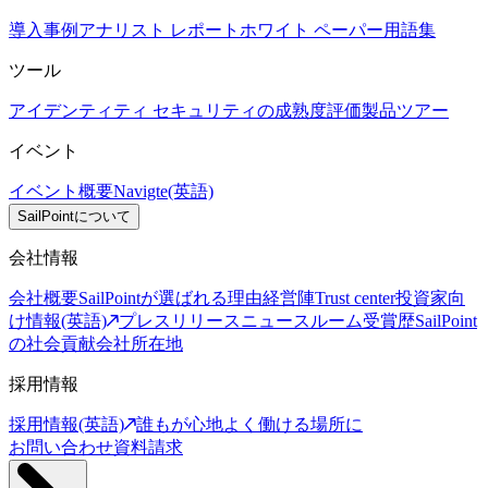
導入事例
アナリスト レポート
ホワイト ペーパー
用語集
ツール
アイデンティティ セキュリティの成熟度評価
製品ツアー
イベント
イベント概要
Navigte(英語)
SailPointについて
会社情報
会社概要
SailPointが選ばれる理由
経営陣
Trust center
投資家向
け情報(英語)
プレスリリース
ニュースルーム
受賞歴
SailPoint
の社会貢献
会社所在地
採用情報
採用情報(英語)
誰もが心地よく働ける場所に
お問い合わせ
資料請求