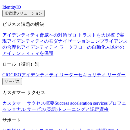
IdentityIQ
ID管理ソリューション
ビジネス課題の解決
アイデンティティ脅威への対策
ゼロ トラストを大規模で実
現
アイデンティティのモダナイゼーション
コンプライアンス
の合理化
アイデンティティ ワークフローの自動化
人以外の
アイデンティティを保護
ロール（役割）別
CIO
CISO
アイデンティティ リーダー
セキュリティ リーダー
サービス
カスタマー サクセス
カスタマー サクセス概要
Success acceleration services
プロフェ
ッショナル サービス(英語)
トレーニングと認定資格
サポート