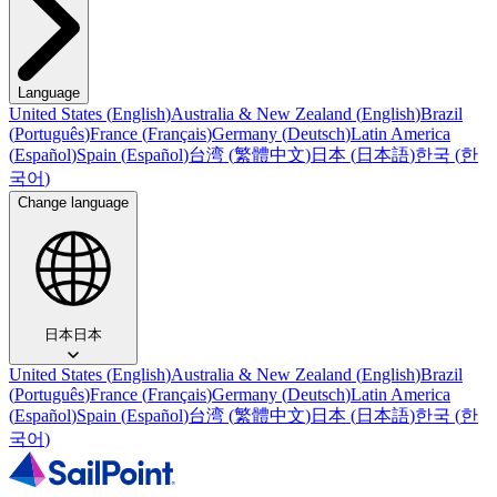
Language
United States
(
English
)
Australia & New Zealand
(
English
)
Brazil
(
Português
)
France
(
Français
)
Germany
(
Deutsch
)
Latin America
(
Español
)
Spain
(
Español
)
台湾
(
繁體中文
)
日本
(
日本語
)
한국
(
한
국어
)
Change language
日本
日本
United States
(
English
)
Australia & New Zealand
(
English
)
Brazil
(
Português
)
France
(
Français
)
Germany
(
Deutsch
)
Latin America
(
Español
)
Spain
(
Español
)
台湾
(
繁體中文
)
日本
(
日本語
)
한국
(
한
국어
)