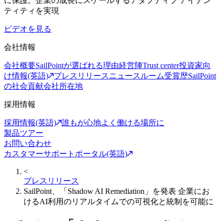
に保護。企業の成長にスケールするアダプティブ アイデン
ティティを実現
ビデオを見る
会社情報
会社概要
SailPointが選ばれる理由
経営陣
Trust center
投資家向
け情報(英語)
プレスリリース
ニュースルーム
受賞歴
SailPoint
の社会貢献
会社所在地
採用情報
採用情報(英語)
誰もが心地よく働ける場所に
製品ツアー
お問い合わせ
カスタマーサポートポータル(英語)
<
プレスリリース
SailPoint、「Shadow AI Remediation」を発表 企業にお
けるAI利用のリアルタイムでの可視化と統制を可能に