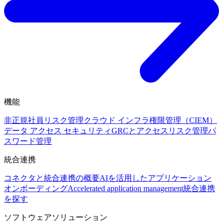
機能
非正規社員リスク管理
クラウド インフラ権限管理（CIEM）
データ アクセス セキュリティ
GRCとアクセスリスク管理
パ
スワード管理
統合連携
コネクタと統合連携の概要
AIを活用したアプリケーション
オンボーディング
Accelerated application management
統合連携
を探す
ソフトウェアソリューション