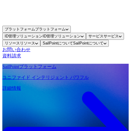
プラットフォーム
プラットフォーム
ID管理ソリューション
ID管理ソリューション
サービス
サービス
リソース
リソース
SailPointについて
SailPointについて
お問い合わせ
資料請求
SailPointプラットフォーム
ユニファイド インテリジェント パワフル
詳細情報