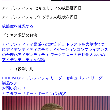
アイデンティティ セキュリティの成熟度評価
アイデンティティ プログラムの現状を評価
成熟度を確認する
ビジネス課題の解決
アイデンティティ脅威への対策
ゼロ トラストを大規模で実
現
アイデンティティのモダナイゼーション
コンプライアンス
の合理化
アイデンティティ ワークフローの自動化
人以外の
アイデンティティを保護
ロール（役割）別
CIO
CISO
アイデンティティ リーダー
セキュリティ リーダー
製品ツアー
お問い合わせ
カスタマーサポートポータル(英語)