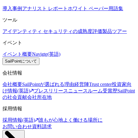
導入事例
アナリスト レポート
ホワイト ペーパー
用語集
ツール
アイデンティティ セキュリティの成熟度評価
製品ツアー
イベント
イベント概要
Navigte(英語)
SailPointについて
会社情報
会社概要
SailPointが選ばれる理由
経営陣
Trust center
投資家向
け情報(英語)
プレスリリース
ニュースルーム
受賞歴
SailPoint
の社会貢献
会社所在地
採用情報
採用情報(英語)
誰もが心地よく働ける場所に
お問い合わせ
資料請求