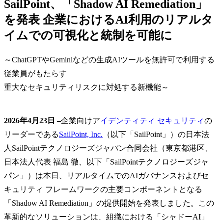
SailPoint、「Shadow AI Remediation」
を発表 企業におけるAI利用のリアルタ
イムでの可視化と統制を可能に
～ChatGPTやGeminiなどの生成AIツールを無許可で利用する
従業員がもたらす
重大なセキュリティリスクに対処する新機能～
2026年4月23日 –
企業向けア
イデンティティ セキュリティ
の
リーダーである
SailPoint, Inc.
（以下「SailPoint」）の日本法
人SailPointテクノロジーズジャパン合同会社（東京都港区、
日本法人代表 福島 徹、以下「SailPointテクノロジーズジャ
パン」）は本日、リアルタイムでのAIガバナンスおよびセ
キュリティ フレームワークの主要コンポーネントとなる
「Shadow AI Remediation」の提供開始を発表しました。この
革新的なソリューションは、組織における「シャドーAI」