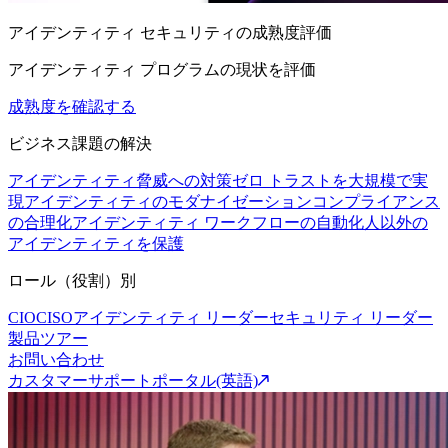
アイデンティティ セキュリティの成熟度評価
アイデンティティ プログラムの現状を評価
成熟度を確認する
ビジネス課題の解決
アイデンティティ脅威への対策
ゼロ トラストを大規模で実
現
アイデンティティのモダナイゼーション
コンプライアンス
の合理化
アイデンティティ ワークフローの自動化
人以外の
アイデンティティを保護
ロール（役割）別
CIO
CISO
アイデンティティ リーダー
セキュリティ リーダー
製品ツアー
お問い合わせ
カスタマーサポートポータル(英語)