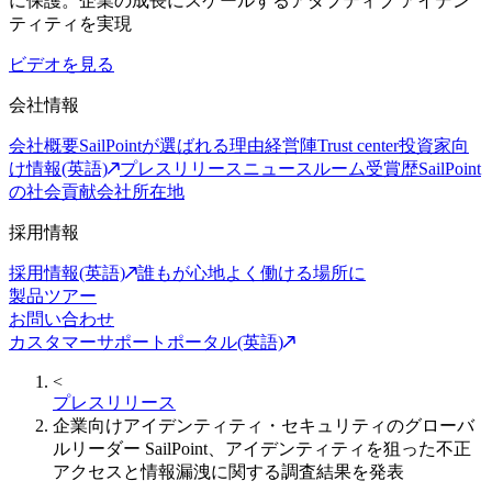
に保護。企業の成長にスケールするアダプティブ アイデン
ティティを実現
ビデオを見る
会社情報
会社概要
SailPointが選ばれる理由
経営陣
Trust center
投資家向
け情報(英語)
プレスリリース
ニュースルーム
受賞歴
SailPoint
の社会貢献
会社所在地
採用情報
採用情報(英語)
誰もが心地よく働ける場所に
製品ツアー
お問い合わせ
カスタマーサポートポータル(英語)
<
プレスリリース
企業向けアイデンティティ・セキュリティのグローバ
ルリーダー SailPoint、アイデンティティを狙った不正
アクセスと情報漏洩に関する調査結果を発表