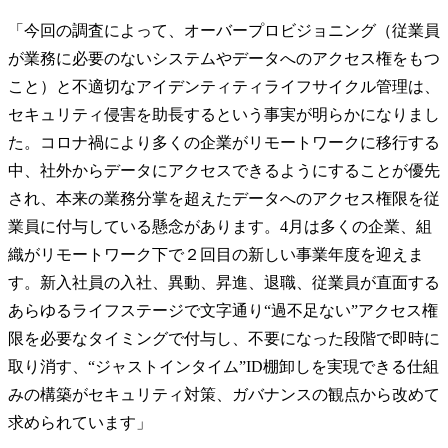
「今回の調査によって、オーバープロビジョニング（従業員
が業務に必要のないシステムやデータへのアクセス権をもつ
こと）と不適切なアイデンティティライフサイクル管理は、
セキュリティ侵害を助長するという事実が明らかになりまし
た。コロナ禍により多くの企業がリモートワークに移行する
中、社外からデータにアクセスできるようにすることが優先
され、本来の業務分掌を超えたデータへのアクセス権限を従
業員に付与している懸念があります。4月は多くの企業、組
織がリモートワーク下で２回目の新しい事業年度を迎えま
す。新入社員の入社、異動、昇進、退職、従業員が直面する
あらゆるライフステージで文字通り“過不足ない”アクセス権
限を必要なタイミングで付与し、不要になった段階で即時に
取り消す、“ジャストインタイム”ID棚卸しを実現できる仕組
みの構築がセキュリティ対策、ガバナンスの観点から改めて
求められています」