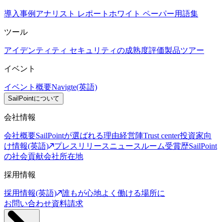
導入事例
アナリスト レポート
ホワイト ペーパー
用語集
ツール
アイデンティティ セキュリティの成熟度評価
製品ツアー
イベント
イベント概要
Navigte(英語)
SailPointについて
会社情報
会社概要
SailPointが選ばれる理由
経営陣
Trust center
投資家向
け情報(英語)
プレスリリース
ニュースルーム
受賞歴
SailPoint
の社会貢献
会社所在地
採用情報
採用情報(英語)
誰もが心地よく働ける場所に
お問い合わせ
資料請求