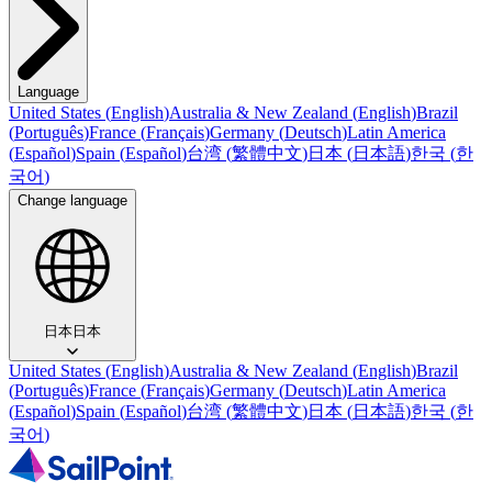
Language
United States
(
English
)
Australia & New Zealand
(
English
)
Brazil
(
Português
)
France
(
Français
)
Germany
(
Deutsch
)
Latin America
(
Español
)
Spain
(
Español
)
台湾
(
繁體中文
)
日本
(
日本語
)
한국
(
한
국어
)
Change language
日本
日本
United States
(
English
)
Australia & New Zealand
(
English
)
Brazil
(
Português
)
France
(
Français
)
Germany
(
Deutsch
)
Latin America
(
Español
)
Spain
(
Español
)
台湾
(
繁體中文
)
日本
(
日本語
)
한국
(
한
국어
)