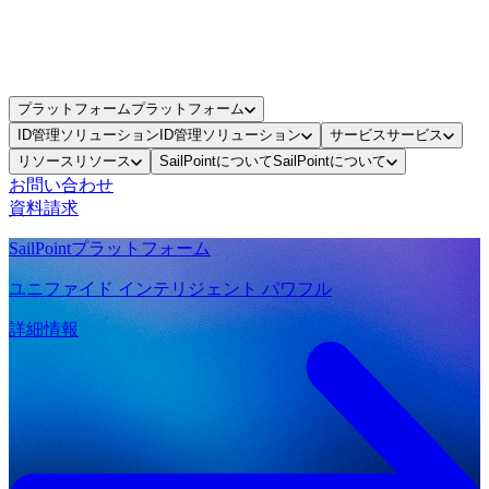
プラットフォーム
プラットフォーム
ID管理ソリューション
ID管理ソリューション
サービス
サービス
リソース
リソース
SailPointについて
SailPointについて
お問い合わせ
資料請求
SailPointプラットフォーム
ユニファイド インテリジェント パワフル
詳細情報