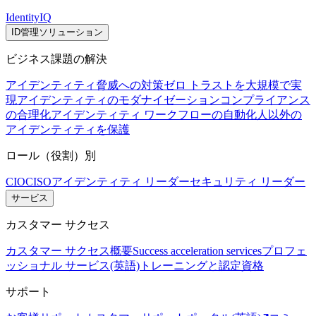
IdentityIQ
ID管理ソリューション
ビジネス課題の解決
アイデンティティ脅威への対策
ゼロ トラストを大規模で実
現
アイデンティティのモダナイゼーション
コンプライアンス
の合理化
アイデンティティ ワークフローの自動化
人以外の
アイデンティティを保護
ロール（役割）別
CIO
CISO
アイデンティティ リーダー
セキュリティ リーダー
サービス
カスタマー サクセス
カスタマー サクセス概要
Success acceleration services
プロフェ
ッショナル サービス(英語)
トレーニングと認定資格
サポート