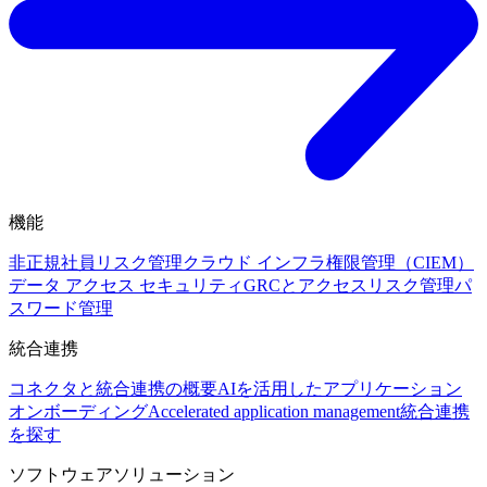
機能
非正規社員リスク管理
クラウド インフラ権限管理（CIEM）
データ アクセス セキュリティ
GRCとアクセスリスク管理
パ
スワード管理
統合連携
コネクタと統合連携の概要
AIを活用したアプリケーション
オンボーディング
Accelerated application management
統合連携
を探す
ソフトウェアソリューション