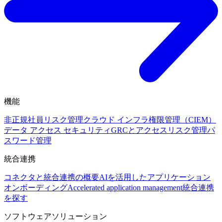
機能
非正規社員リスク管理
クラウド インフラ権限管理（CIEM）
データ アクセス セキュリティ
GRCとアクセスリスク管理
パ
スワード管理
統合連携
コネクタと統合連携の概要
AIを活用したアプリケーション
オンボーディング
Accelerated application management
統合連携
を探す
ソフトウェアソリューション