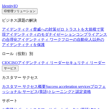
IdentityIQ
ID管理ソリューション
ビジネス課題の解決
アイデンティティ脅威への対策
ゼロ トラストを大規模で実
現
アイデンティティのモダナイゼーション
コンプライアンス
の合理化
アイデンティティ ワークフローの自動化
人以外の
アイデンティティを保護
ロール（役割）別
CIO
CISO
アイデンティティ リーダー
セキュリティ リーダー
サービス
カスタマー サクセス
カスタマー サクセス概要
Success acceleration services
プロフェ
ッショナル サービス(英語)
トレーニングと認定資格
サポート