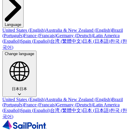
Language
United States
(
English
)
Australia & New Zealand
(
English
)
Brazil
(
Português
)
France
(
Français
)
Germany
(
Deutsch
)
Latin America
(
Español
)
Spain
(
Español
)
台湾
(
繁體中文
)
日本
(
日本語
)
한국
(
한
국어
)
Change language
日本
日本
United States
(
English
)
Australia & New Zealand
(
English
)
Brazil
(
Português
)
France
(
Français
)
Germany
(
Deutsch
)
Latin America
(
Español
)
Spain
(
Español
)
台湾
(
繁體中文
)
日本
(
日本語
)
한국
(
한
국어
)