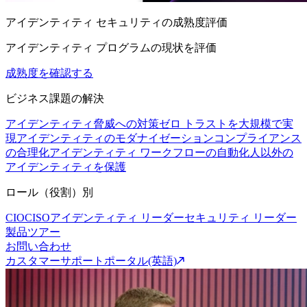
アイデンティティ セキュリティの成熟度評価
アイデンティティ プログラムの現状を評価
成熟度を確認する
ビジネス課題の解決
アイデンティティ脅威への対策
ゼロ トラストを大規模で実
現
アイデンティティのモダナイゼーション
コンプライアンス
の合理化
アイデンティティ ワークフローの自動化
人以外の
アイデンティティを保護
ロール（役割）別
CIO
CISO
アイデンティティ リーダー
セキュリティ リーダー
製品ツアー
お問い合わせ
カスタマーサポートポータル(英語)