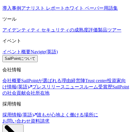
導入事例
アナリスト レポート
ホワイト ペーパー
用語集
ツール
アイデンティティ セキュリティの成熟度評価
製品ツアー
イベント
イベント概要
Navigte(英語)
SailPointについて
会社情報
会社概要
SailPointが選ばれる理由
経営陣
Trust center
投資家向
け情報(英語)
プレスリリース
ニュースルーム
受賞歴
SailPoint
の社会貢献
会社所在地
採用情報
採用情報(英語)
誰もが心地よく働ける場所に
お問い合わせ
資料請求