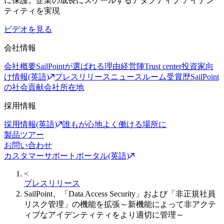
に保護。企業の成長にスケールするアダプティブ アイデン
ティティを実現
ビデオを見る
会社情報
会社概要
SailPointが選ばれる理由
経営陣
Trust center
投資家向
け情報(英語)
プレスリリース
ニュースルーム
受賞歴
SailPoint
の社会貢献
会社所在地
採用情報
採用情報(英語)
誰もが心地よく働ける場所に
製品ツアー
お問い合わせ
カスタマーサポートポータル(英語)
<
プレスリリース
SailPoint、「Data Access Security」および「非正規社員
リスク管理」の機能を拡張～新機能によって非アクテ
ィブなアイデンティティをより適切に管理～