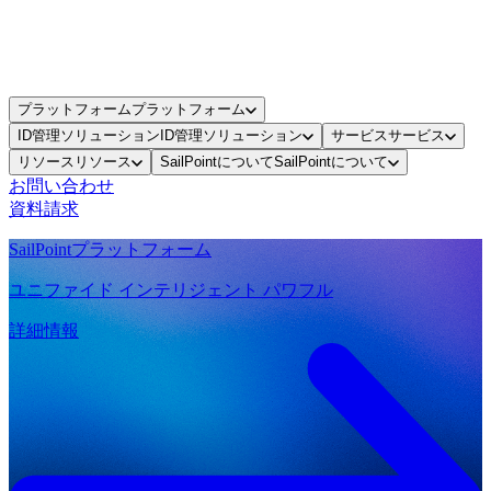
プラットフォーム
プラットフォーム
ID管理ソリューション
ID管理ソリューション
サービス
サービス
リソース
リソース
SailPointについて
SailPointについて
お問い合わせ
資料請求
SailPointプラットフォーム
ユニファイド インテリジェント パワフル
詳細情報