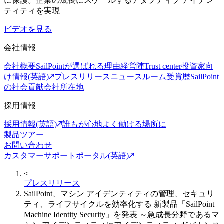
に保護。企業の成長にスケールするアダプティブ アイデン
ティティを実現
ビデオを見る
会社情報
会社概要
SailPointが選ばれる理由
経営陣
Trust center
投資家向
け情報(英語)
プレスリリース
ニュースルーム
受賞歴
SailPoint
の社会貢献
会社所在地
採用情報
採用情報(英語)
誰もが心地よく働ける場所に
製品ツアー
お問い合わせ
カスタマーサポートポータル(英語)
<
プレスリリース
SailPoint、マシン アイデンティティの管理、セキュリ
ティ、ライフサイクルを効率化する 新製品「SailPoint
Machine Identity Security」を発表 ～急成長分野であるマ