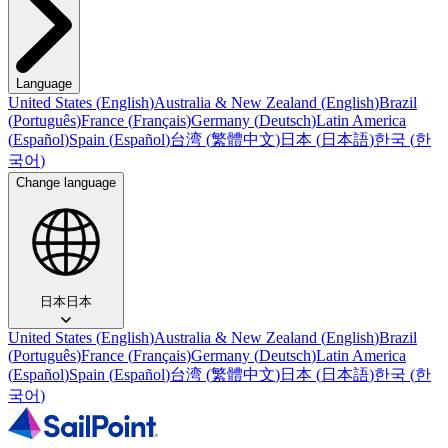
Language
United States
(
English
)
Australia & New Zealand
(
English
)
Brazil
(
Português
)
France
(
Français
)
Germany
(
Deutsch
)
Latin America
(
Español
)
Spain
(
Español
)
台湾
(
繁體中文
)
日本
(
日本語
)
한국
(
한
국어
)
Change language
日本
日本
United States
(
English
)
Australia & New Zealand
(
English
)
Brazil
(
Português
)
France
(
Français
)
Germany
(
Deutsch
)
Latin America
(
Español
)
Spain
(
Español
)
台湾
(
繁體中文
)
日本
(
日本語
)
한국
(
한
국어
)