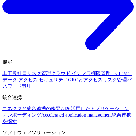
機能
非正規社員リスク管理
クラウド インフラ権限管理（CIEM）
データ アクセス セキュリティ
GRCとアクセスリスク管理
パ
スワード管理
統合連携
コネクタと統合連携の概要
AIを活用したアプリケーション
オンボーディング
Accelerated application management
統合連携
を探す
ソフトウェアソリューション