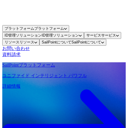
プラットフォーム
プラットフォーム
ID管理ソリューション
ID管理ソリューション
サービス
サービス
リソース
リソース
SailPointについて
SailPointについて
お問い合わせ
資料請求
SailPointプラットフォーム
ユニファイド インテリジェント パワフル
詳細情報