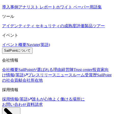
導入事例
アナリスト レポート
ホワイト ペーパー
用語集
ツール
アイデンティティ セキュリティの成熟度評価
製品ツアー
イベント
イベント概要
Navigte(英語)
SailPointについて
会社情報
会社概要
SailPointが選ばれる理由
経営陣
Trust center
投資家向
け情報(英語)
プレスリリース
ニュースルーム
受賞歴
SailPoint
の社会貢献
会社所在地
採用情報
採用情報(英語)
誰もが心地よく働ける場所に
お問い合わせ
資料請求