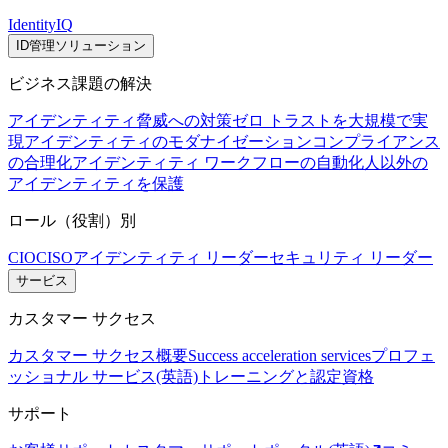
IdentityIQ
ID管理ソリューション
ビジネス課題の解決
アイデンティティ脅威への対策
ゼロ トラストを大規模で実
現
アイデンティティのモダナイゼーション
コンプライアンス
の合理化
アイデンティティ ワークフローの自動化
人以外の
アイデンティティを保護
ロール（役割）別
CIO
CISO
アイデンティティ リーダー
セキュリティ リーダー
サービス
カスタマー サクセス
カスタマー サクセス概要
Success acceleration services
プロフェ
ッショナル サービス(英語)
トレーニングと認定資格
サポート