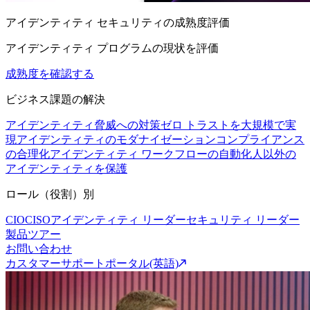
アイデンティティ セキュリティの成熟度評価
アイデンティティ プログラムの現状を評価
成熟度を確認する
ビジネス課題の解決
アイデンティティ脅威への対策
ゼロ トラストを大規模で実
現
アイデンティティのモダナイゼーション
コンプライアンス
の合理化
アイデンティティ ワークフローの自動化
人以外の
アイデンティティを保護
ロール（役割）別
CIO
CISO
アイデンティティ リーダー
セキュリティ リーダー
製品ツアー
お問い合わせ
カスタマーサポートポータル(英語)