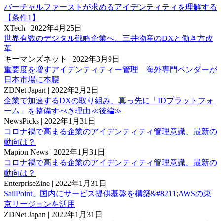
バーチャルファーストが求めるアイデンティティを理解する
【条件1】
XTech
|
2022年4月25日
世界有数のデジタル戦略企業へ、三井物産のDXと働き方改
革
キーマンズネット
|
2022年3月9日
重要度を増すアイデンティティー管理 海外専門ベンダーが
日本市場に本腰
ZDNet Japan
|
2022年2月2日
企業で加速するDXの取り組み、真っ先に「IDプラットフォ
ーム」を整備すべき理由≪後編≫
NewsPicks
|
2022年1月31日
コロナ禍で高まる企業のアイデンティティ管理意識、最新の
動向は？
Mapion News
|
2022年1月31日
コロナ禍で高まる企業のアイデンティティ管理意識、最新の
動向は？
EnterpriseZine
|
2022年1月31日
SailPoint、国内にサービス提供基盤を構築&#8211;AWSの東
京リージョンを活用
ZDNet Japan
|
2022年1月31日