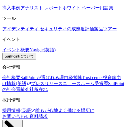
導入事例
アナリスト レポート
ホワイト ペーパー
用語集
ツール
アイデンティティ セキュリティの成熟度評価
製品ツアー
イベント
イベント概要
Navigte(英語)
SailPointについて
会社情報
会社概要
SailPointが選ばれる理由
経営陣
Trust center
投資家向
け情報(英語)
プレスリリース
ニュースルーム
受賞歴
SailPoint
の社会貢献
会社所在地
採用情報
採用情報(英語)
誰もが心地よく働ける場所に
お問い合わせ
資料請求