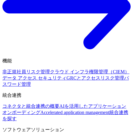
機能
非正規社員リスク管理
クラウド インフラ権限管理（CIEM）
データ アクセス セキュリティ
GRCとアクセスリスク管理
パ
スワード管理
統合連携
コネクタと統合連携の概要
AIを活用したアプリケーション
オンボーディング
Accelerated application management
統合連携
を探す
ソフトウェアソリューション