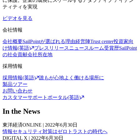
に保護。企業の成長にスケールするアダプティブ アイデン
ティティを実現
ビデオを見る
会社情報
会社概要
SailPointが選ばれる理由
経営陣
Trust center
投資家向
け情報(英語)
プレスリリース
ニュースルーム
受賞歴
SailPoint
の社会貢献
会社所在地
採用情報
採用情報(英語)
誰もが心地よく働ける場所に
製品ツアー
お問い合わせ
カスタマーサポートポータル(英語)
In the News
東洋経済ONLINE
|
2022年6月30日
情報セキュリティ対策はゼロトラストの時代へ
DIGITAL X
|
2022年6月30日