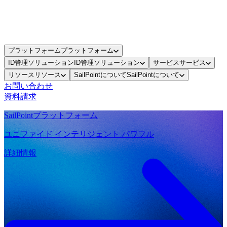
プラットフォーム
プラットフォーム
ID管理ソリューション
ID管理ソリューション
サービス
サービス
リソース
リソース
SailPointについて
SailPointについて
お問い合わせ
資料請求
SailPointプラットフォーム
ユニファイド インテリジェント パワフル
詳細情報