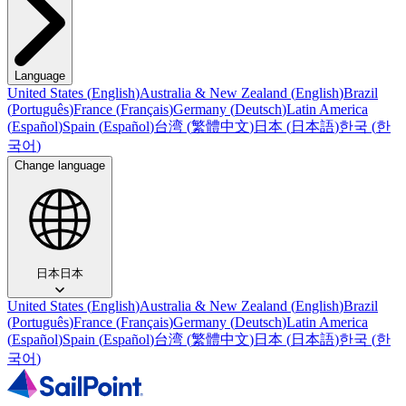
Language
United States
(
English
)
Australia & New Zealand
(
English
)
Brazil
(
Português
)
France
(
Français
)
Germany
(
Deutsch
)
Latin America
(
Español
)
Spain
(
Español
)
台湾
(
繁體中文
)
日本
(
日本語
)
한국
(
한
국어
)
Change language
日本
日本
United States
(
English
)
Australia & New Zealand
(
English
)
Brazil
(
Português
)
France
(
Français
)
Germany
(
Deutsch
)
Latin America
(
Español
)
Spain
(
Español
)
台湾
(
繁體中文
)
日本
(
日本語
)
한국
(
한
국어
)