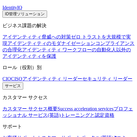
IdentityIQ
ID管理ソリューション
ビジネス課題の解決
アイデンティティ脅威への対策
ゼロ トラストを大規模で実
現
アイデンティティのモダナイゼーション
コンプライアンス
の合理化
アイデンティティ ワークフローの自動化
人以外の
アイデンティティを保護
ロール（役割）別
CIO
CISO
アイデンティティ リーダー
セキュリティ リーダー
サービス
カスタマー サクセス
カスタマー サクセス概要
Success acceleration services
プロフェ
ッショナル サービス(英語)
トレーニングと認定資格
サポート