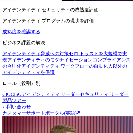
アイデンティティ セキュリティの成熟度評価
アイデンティティ プログラムの現状を評価
成熟度を確認する
ビジネス課題の解決
アイデンティティ脅威への対策
ゼロ トラストを大規模で実
現
アイデンティティのモダナイゼーション
コンプライアンス
の合理化
アイデンティティ ワークフローの自動化
人以外の
アイデンティティを保護
ロール（役割）別
CIO
CISO
アイデンティティ リーダー
セキュリティ リーダー
製品ツアー
お問い合わせ
カスタマーサポートポータル(英語)