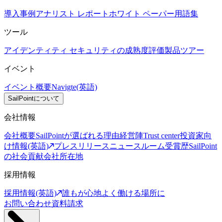
導入事例
アナリスト レポート
ホワイト ペーパー
用語集
ツール
アイデンティティ セキュリティの成熟度評価
製品ツアー
イベント
イベント概要
Navigte(英語)
SailPointについて
会社情報
会社概要
SailPointが選ばれる理由
経営陣
Trust center
投資家向
け情報(英語)
プレスリリース
ニュースルーム
受賞歴
SailPoint
の社会貢献
会社所在地
採用情報
採用情報(英語)
誰もが心地よく働ける場所に
お問い合わせ
資料請求