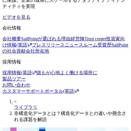
に保護。企業の成長にスケールするアダプティブ アイデン
ティティを実現
ビデオを見る
会社情報
会社概要
SailPointが選ばれる理由
経営陣
Trust center
投資家向
け情報(英語)
プレスリリース
ニュースルーム
受賞歴
SailPoint
の社会貢献
会社所在地
採用情報
採用情報(英語)
誰もが心地よく働ける場所に
製品ツアー
お問い合わせ
カスタマーサポートポータル(英語)
<
ライブラリ
非構造化データとは？構造化データとの違いや懸念さ
れる課題を解説