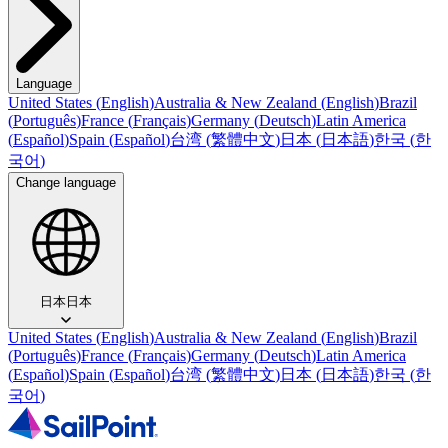
Language
United States
(
English
)
Australia & New Zealand
(
English
)
Brazil
(
Português
)
France
(
Français
)
Germany
(
Deutsch
)
Latin America
(
Español
)
Spain
(
Español
)
台湾
(
繁體中文
)
日本
(
日本語
)
한국
(
한
국어
)
Change language
日本
日本
United States
(
English
)
Australia & New Zealand
(
English
)
Brazil
(
Português
)
France
(
Français
)
Germany
(
Deutsch
)
Latin America
(
Español
)
Spain
(
Español
)
台湾
(
繁體中文
)
日本
(
日本語
)
한국
(
한
국어
)