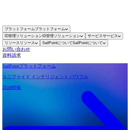
プラットフォーム
プラットフォーム
ID管理ソリューション
ID管理ソリューション
サービス
サービス
リソース
リソース
SailPointについて
SailPointについて
お問い合わせ
資料請求
SailPointプラットフォーム
ユニファイド インテリジェント パワフル
詳細情報