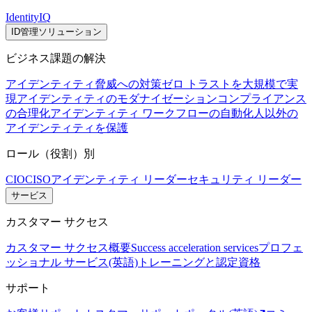
IdentityIQ
ID管理ソリューション
ビジネス課題の解決
アイデンティティ脅威への対策
ゼロ トラストを大規模で実
現
アイデンティティのモダナイゼーション
コンプライアンス
の合理化
アイデンティティ ワークフローの自動化
人以外の
アイデンティティを保護
ロール（役割）別
CIO
CISO
アイデンティティ リーダー
セキュリティ リーダー
サービス
カスタマー サクセス
カスタマー サクセス概要
Success acceleration services
プロフェ
ッショナル サービス(英語)
トレーニングと認定資格
サポート