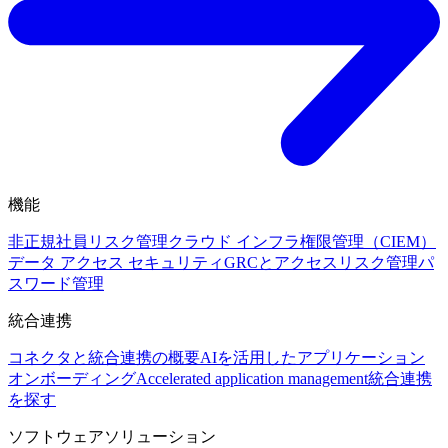
機能
非正規社員リスク管理
クラウド インフラ権限管理（CIEM）
データ アクセス セキュリティ
GRCとアクセスリスク管理
パ
スワード管理
統合連携
コネクタと統合連携の概要
AIを活用したアプリケーション
オンボーディング
Accelerated application management
統合連携
を探す
ソフトウェアソリューション