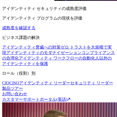
アイデンティティ セキュリティの成熟度評価
アイデンティティ プログラムの現状を評価
成熟度を確認する
ビジネス課題の解決
アイデンティティ脅威への対策
ゼロ トラストを大規模で実
現
アイデンティティのモダナイゼーション
コンプライアンス
の合理化
アイデンティティ ワークフローの自動化
人以外の
アイデンティティを保護
ロール（役割）別
CIO
CISO
アイデンティティ リーダー
セキュリティ リーダー
製品ツアー
お問い合わせ
カスタマーサポートポータル(英語)