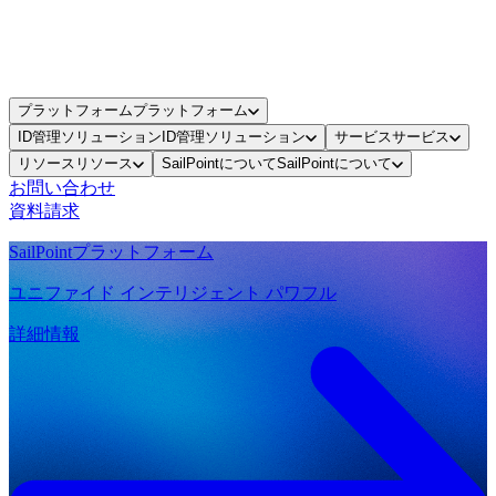
プラットフォーム
プラットフォーム
ID管理ソリューション
ID管理ソリューション
サービス
サービス
リソース
リソース
SailPointについて
SailPointについて
お問い合わせ
資料請求
SailPointプラットフォーム
ユニファイド インテリジェント パワフル
詳細情報