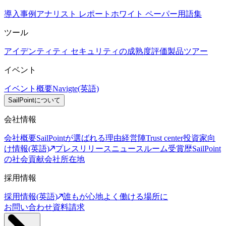
導入事例
アナリスト レポート
ホワイト ペーパー
用語集
ツール
アイデンティティ セキュリティの成熟度評価
製品ツアー
イベント
イベント概要
Navigte(英語)
SailPointについて
会社情報
会社概要
SailPointが選ばれる理由
経営陣
Trust center
投資家向
け情報(英語)
プレスリリース
ニュースルーム
受賞歴
SailPoint
の社会貢献
会社所在地
採用情報
採用情報(英語)
誰もが心地よく働ける場所に
お問い合わせ
資料請求