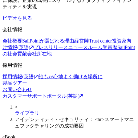
に保護。企業の成長にスケールするアダプティブ アイデン
ティティを実現
ビデオを見る
会社情報
会社概要
SailPointが選ばれる理由
経営陣
Trust center
投資家向
け情報(英語)
プレスリリース
ニュースルーム
受賞歴
SailPoint
の社会貢献
会社所在地
採用情報
採用情報(英語)
誰もが心地よく働ける場所に
製品ツアー
お問い合わせ
カスタマーサポートポータル(英語)
<
ライブラリ
アイデンティティ・セキュリティ： <br>スマートマニ
ュファクチャリングの成功要因
eBook