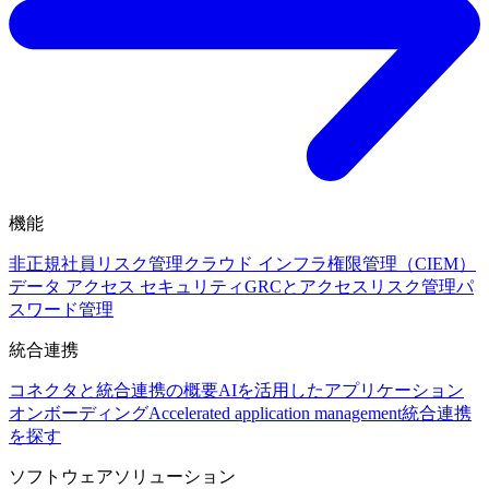
機能
非正規社員リスク管理
クラウド インフラ権限管理（CIEM）
データ アクセス セキュリティ
GRCとアクセスリスク管理
パ
スワード管理
統合連携
コネクタと統合連携の概要
AIを活用したアプリケーション
オンボーディング
Accelerated application management
統合連携
を探す
ソフトウェアソリューション