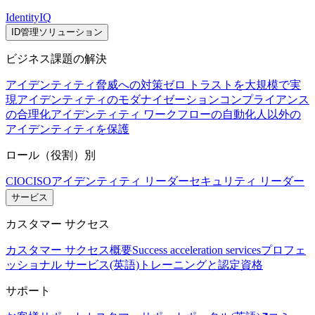
IdentityIQ
ID管理ソリューション
ビジネス課題の解決
アイデンティティ脅威への対策
ゼロ トラストを大規模で実
現
アイデンティティのモダナイゼーション
コンプライアンス
の合理化
アイデンティティ ワークフローの自動化
人以外の
アイデンティティを保護
ロール（役割）別
CIO
CISO
アイデンティティ リーダー
セキュリティ リーダー
サービス
カスタマー サクセス
カスタマー サクセス概要
Success acceleration services
プロフェ
ッショナル サービス(英語)
トレーニングと認定資格
サポート