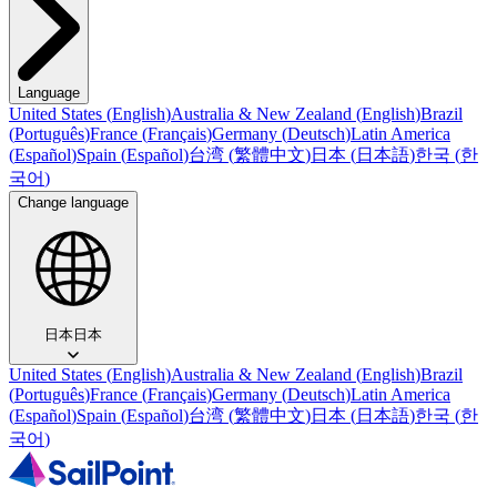
Language
United States
(
English
)
Australia & New Zealand
(
English
)
Brazil
(
Português
)
France
(
Français
)
Germany
(
Deutsch
)
Latin America
(
Español
)
Spain
(
Español
)
台湾
(
繁體中文
)
日本
(
日本語
)
한국
(
한
국어
)
Change language
日本
日本
United States
(
English
)
Australia & New Zealand
(
English
)
Brazil
(
Português
)
France
(
Français
)
Germany
(
Deutsch
)
Latin America
(
Español
)
Spain
(
Español
)
台湾
(
繁體中文
)
日本
(
日本語
)
한국
(
한
국어
)