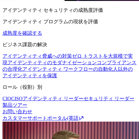
アイデンティティ セキュリティの成熟度評価
アイデンティティ プログラムの現状を評価
成熟度を確認する
ビジネス課題の解決
アイデンティティ脅威への対策
ゼロ トラストを大規模で実
現
アイデンティティのモダナイゼーション
コンプライアンス
の合理化
アイデンティティ ワークフローの自動化
人以外の
アイデンティティを保護
ロール（役割）別
CIO
CISO
アイデンティティ リーダー
セキュリティ リーダー
製品ツアー
お問い合わせ
カスタマーサポートポータル(英語)