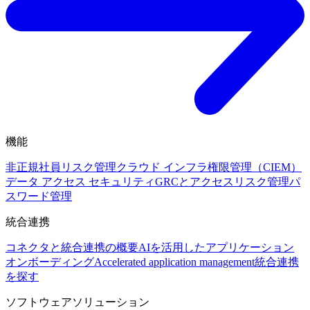
機能
非正規社員リスク管理
クラウド インフラ権限管理（CIEM）
データ アクセス セキュリティ
GRCとアクセスリスク管理
パ
スワード管理
統合連携
コネクタと統合連携の概要
AIを活用したアプリケーション
オンボーディング
Accelerated application management
統合連携
を探す
ソフトウェアソリューション