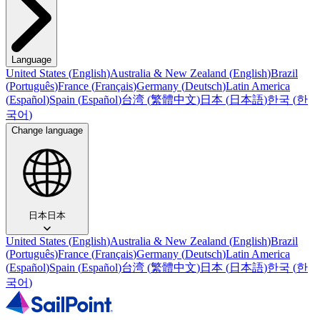
Language
United States
(
English
)
Australia & New Zealand
(
English
)
Brazil
(
Português
)
France
(
Français
)
Germany
(
Deutsch
)
Latin America
(
Español
)
Spain
(
Español
)
台湾
(
繁體中文
)
日本
(
日本語
)
한국
(
한
국어
)
Change language
日本
日本
United States
(
English
)
Australia & New Zealand
(
English
)
Brazil
(
Português
)
France
(
Français
)
Germany
(
Deutsch
)
Latin America
(
Español
)
Spain
(
Español
)
台湾
(
繁體中文
)
日本
(
日本語
)
한국
(
한
국어
)