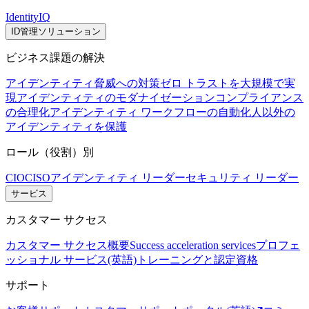
IdentityIQ
ID管理ソリューション
ビジネス課題の解決
アイデンティティ脅威への対策
ゼロ トラストを大規模で実
現
アイデンティティのモダナイゼーション
コンプライアンス
の合理化
アイデンティティ ワークフローの自動化
人以外の
アイデンティティを保護
ロール（役割）別
CIO
CISO
アイデンティティ リーダー
セキュリティ リーダー
サービス
カスタマー サクセス
カスタマー サクセス概要
Success acceleration services
プロフェ
ッショナル サービス(英語)
トレーニングと認定資格
サポート