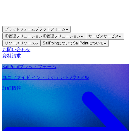
プラットフォーム
プラットフォーム
ID管理ソリューション
ID管理ソリューション
サービス
サービス
リソース
リソース
SailPointについて
SailPointについて
お問い合わせ
資料請求
SailPointプラットフォーム
ユニファイド インテリジェント パワフル
詳細情報