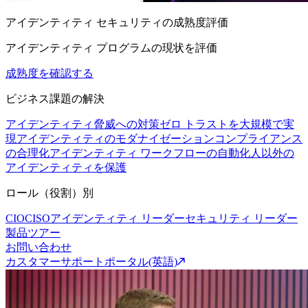
アイデンティティ セキュリティの成熟度評価
アイデンティティ プログラムの現状を評価
成熟度を確認する
ビジネス課題の解決
アイデンティティ脅威への対策
ゼロ トラストを大規模で実
現
アイデンティティのモダナイゼーション
コンプライアンス
の合理化
アイデンティティ ワークフローの自動化
人以外の
アイデンティティを保護
ロール（役割）別
CIO
CISO
アイデンティティ リーダー
セキュリティ リーダー
製品ツアー
お問い合わせ
カスタマーサポートポータル(英語)