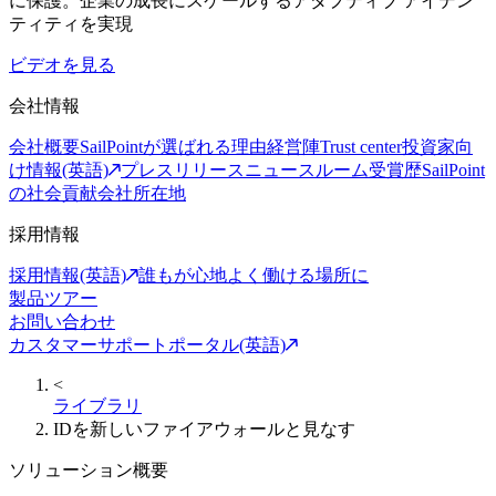
に保護。企業の成長にスケールするアダプティブ アイデン
ティティを実現
ビデオを見る
会社情報
会社概要
SailPointが選ばれる理由
経営陣
Trust center
投資家向
け情報(英語)
プレスリリース
ニュースルーム
受賞歴
SailPoint
の社会貢献
会社所在地
採用情報
採用情報(英語)
誰もが心地よく働ける場所に
製品ツアー
お問い合わせ
カスタマーサポートポータル(英語)
<
ライブラリ
IDを新しいファイアウォールと見なす
ソリューション概要