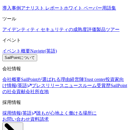
導入事例
アナリスト レポート
ホワイト ペーパー
用語集
ツール
アイデンティティ セキュリティの成熟度評価
製品ツアー
イベント
イベント概要
Navigte(英語)
SailPointについて
会社情報
会社概要
SailPointが選ばれる理由
経営陣
Trust center
投資家向
け情報(英語)
プレスリリース
ニュースルーム
受賞歴
SailPoint
の社会貢献
会社所在地
採用情報
採用情報(英語)
誰もが心地よく働ける場所に
お問い合わせ
資料請求