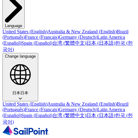
Language
United States
(
English
)
Australia & New Zealand
(
English
)
Brazil
(
Português
)
France
(
Français
)
Germany
(
Deutsch
)
Latin America
(
Español
)
Spain
(
Español
)
台湾
(
繁體中文
)
日本
(
日本語
)
한국
(
한
국어
)
Change language
日本
日本
United States
(
English
)
Australia & New Zealand
(
English
)
Brazil
(
Português
)
France
(
Français
)
Germany
(
Deutsch
)
Latin America
(
Español
)
Spain
(
Español
)
台湾
(
繁體中文
)
日本
(
日本語
)
한국
(
한
국어
)