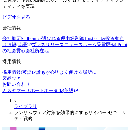
に保護。企業の成長にスケールするアダプティブ アイデン
ティティを実現
ビデオを見る
会社情報
会社概要
SailPointが選ばれる理由
経営陣
Trust center
投資家向
け情報(英語)
プレスリリース
ニュースルーム
受賞歴
SailPoint
の社会貢献
会社所在地
採用情報
採用情報(英語)
誰もが心地よく働ける場所に
製品ツアー
お問い合わせ
カスタマーサポートポータル(英語)
<
ライブラリ
ランサムウェア対策を効果的にするサイバー セキュリ
ティ戦略