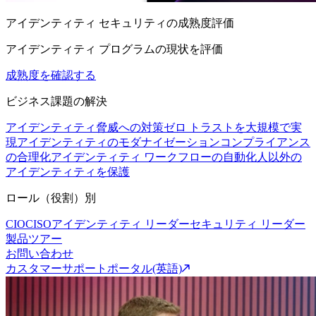
アイデンティティ セキュリティの成熟度評価
アイデンティティ プログラムの現状を評価
成熟度を確認する
ビジネス課題の解決
アイデンティティ脅威への対策
ゼロ トラストを大規模で実
現
アイデンティティのモダナイゼーション
コンプライアンス
の合理化
アイデンティティ ワークフローの自動化
人以外の
アイデンティティを保護
ロール（役割）別
CIO
CISO
アイデンティティ リーダー
セキュリティ リーダー
製品ツアー
お問い合わせ
カスタマーサポートポータル(英語)