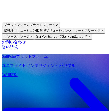
プラットフォーム
プラットフォーム
ID管理ソリューション
ID管理ソリューション
サービス
サービス
リソース
リソース
SailPointについて
SailPointについて
お問い合わせ
資料請求
SailPointプラットフォーム
ユニファイド インテリジェント パワフル
詳細情報