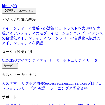
IdentityIQ
ID管理ソリューション
ビジネス課題の解決
アイデンティティ脅威への対策
ゼロ トラストを大規模で実
現
アイデンティティのモダナイゼーション
コンプライアンス
の合理化
アイデンティティ ワークフローの自動化
人以外の
アイデンティティを保護
ロール（役割）別
CIO
CISO
アイデンティティ リーダー
セキュリティ リーダー
サービス
カスタマー サクセス
カスタマー サクセス概要
Success acceleration services
プロフェ
ッショナル サービス(英語)
トレーニングと認定資格
サポート