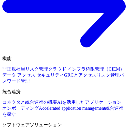
機能
非正規社員リスク管理
クラウド インフラ権限管理（CIEM）
データ アクセス セキュリティ
GRCとアクセスリスク管理
パ
スワード管理
統合連携
コネクタと統合連携の概要
AIを活用したアプリケーション
オンボーディング
Accelerated application management
統合連携
を探す
ソフトウェアソリューション