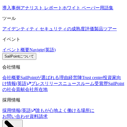
導入事例
アナリスト レポート
ホワイト ペーパー
用語集
ツール
アイデンティティ セキュリティの成熟度評価
製品ツアー
イベント
イベント概要
Navigte(英語)
SailPointについて
会社情報
会社概要
SailPointが選ばれる理由
経営陣
Trust center
投資家向
け情報(英語)
プレスリリース
ニュースルーム
受賞歴
SailPoint
の社会貢献
会社所在地
採用情報
採用情報(英語)
誰もが心地よく働ける場所に
お問い合わせ
資料請求