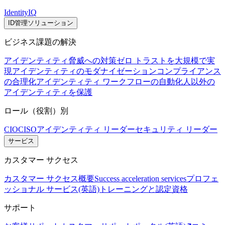
IdentityIQ
ID管理ソリューション
ビジネス課題の解決
アイデンティティ脅威への対策
ゼロ トラストを大規模で実
現
アイデンティティのモダナイゼーション
コンプライアンス
の合理化
アイデンティティ ワークフローの自動化
人以外の
アイデンティティを保護
ロール（役割）別
CIO
CISO
アイデンティティ リーダー
セキュリティ リーダー
サービス
カスタマー サクセス
カスタマー サクセス概要
Success acceleration services
プロフェ
ッショナル サービス(英語)
トレーニングと認定資格
サポート