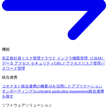
機能
非正規社員リスク管理
クラウド インフラ権限管理（CIEM）
データ アクセス セキュリティ
GRCとアクセスリスク管理
パ
スワード管理
統合連携
コネクタと統合連携の概要
AIを活用したアプリケーション
オンボーディング
Accelerated application management
統合連携
を探す
ソフトウェアソリューション