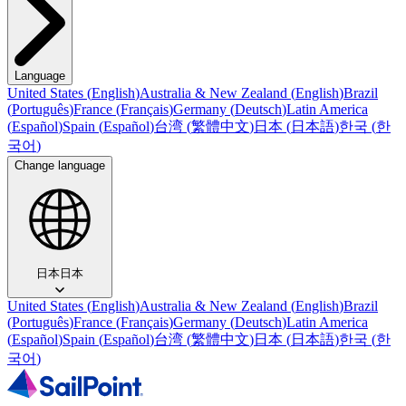
Language
United States
(
English
)
Australia & New Zealand
(
English
)
Brazil
(
Português
)
France
(
Français
)
Germany
(
Deutsch
)
Latin America
(
Español
)
Spain
(
Español
)
台湾
(
繁體中文
)
日本
(
日本語
)
한국
(
한
국어
)
Change language
日本
日本
United States
(
English
)
Australia & New Zealand
(
English
)
Brazil
(
Português
)
France
(
Français
)
Germany
(
Deutsch
)
Latin America
(
Español
)
Spain
(
Español
)
台湾
(
繁體中文
)
日本
(
日本語
)
한국
(
한
국어
)