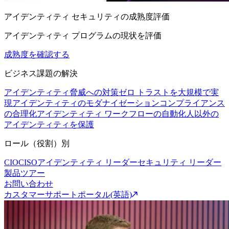
アイデンティティ セキュリティの成熟度評価
アイデンティティ プログラムの現状を評価
成熟度を確認する
ビジネス課題の解決
アイデンティティ脅威への対策
ゼロ トラストを大規模で実
現
アイデンティティのモダナイゼーション
コンプライアンス
の合理化
アイデンティティ ワークフローの自動化
人以外の
アイデンティティを保護
ロール（役割）別
CIO
CISO
アイデンティティ リーダー
セキュリティ リーダー
製品ツアー
お問い合わせ
カスタマーサポートポータル(英語)