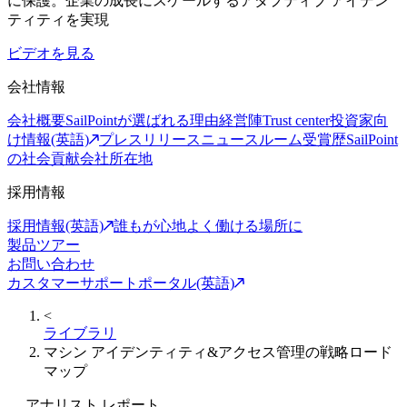
に保護。企業の成長にスケールするアダプティブ アイデン
ティティを実現
ビデオを見る
会社情報
会社概要
SailPointが選ばれる理由
経営陣
Trust center
投資家向
け情報(英語)
プレスリリース
ニュースルーム
受賞歴
SailPoint
の社会貢献
会社所在地
採用情報
採用情報(英語)
誰もが心地よく働ける場所に
製品ツアー
お問い合わせ
カスタマーサポートポータル(英語)
<
ライブラリ
マシン アイデンティティ&アクセス管理の戦略ロード
マップ
アナリスト レポート