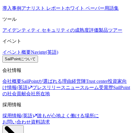
導入事例
アナリスト レポート
ホワイト ペーパー
用語集
ツール
アイデンティティ セキュリティの成熟度評価
製品ツアー
イベント
イベント概要
Navigte(英語)
SailPointについて
会社情報
会社概要
SailPointが選ばれる理由
経営陣
Trust center
投資家向
け情報(英語)
プレスリリース
ニュースルーム
受賞歴
SailPoint
の社会貢献
会社所在地
採用情報
採用情報(英語)
誰もが心地よく働ける場所に
お問い合わせ
資料請求