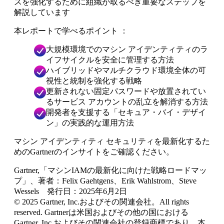
スを強化するために組織が取るべき重要なステップを
解説しています
本レポートで学べるポイント ：
大規模環境でのマシン アイデンティティのラ
イフサイクルを安全に管理する方法
ハイブリッドやマルチクラウド環境全体の可
視性と統制を強化する戦略
更新されない固定パスワードや放置されてい
るサービス アカウントの乱立を解消する方法
開発者を支援する「セキュア・バイ・デザイ
ン」の実践的な運用方法
マシン アイデンティティ セキュリティを最新化するた
めのGartnerのインサイトをご確認ください。
Gartner,「マシンIAMの最新化に向けた戦略ロードマッ
プ」、著者：Felix Gaehtgens、Erik Wahlstrom、Steve
Wessels 発行日：2025年6月2日
© 2025 Gartner, Inc.およびその関連会社。All rights
reserved. Gartnerは米国およびその他の国における
Gartner, Inc.およびその関連会社の登録商標であり、本