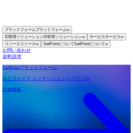
プラットフォーム
プラットフォーム
ID管理ソリューション
ID管理ソリューション
サービス
サービス
リソース
リソース
SailPointについて
SailPointについて
お問い合わせ
資料請求
SailPointプラットフォーム
ユニファイド インテリジェント パワフル
詳細情報