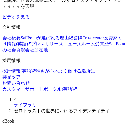
に保護。企業の成長にスケールするアダプティブ アイデン
ティティを実現
ビデオを見る
会社情報
会社概要
SailPointが選ばれる理由
経営陣
Trust center
投資家向
け情報(英語)
プレスリリース
ニュースルーム
受賞歴
SailPoint
の社会貢献
会社所在地
採用情報
採用情報(英語)
誰もが心地よく働ける場所に
製品ツアー
お問い合わせ
カスタマーサポートポータル(英語)
<
ライブラリ
ゼロトラストの世界におけるアイデンティティ
eBook