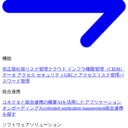
機能
非正規社員リスク管理
クラウド インフラ権限管理（CIEM）
データ アクセス セキュリティ
GRCとアクセスリスク管理
パ
スワード管理
統合連携
コネクタと統合連携の概要
AIを活用したアプリケーション
オンボーディング
Accelerated application management
統合連携
を探す
ソフトウェアソリューション