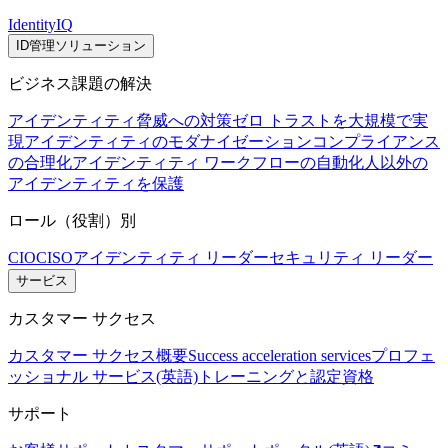
IdentityIQ
ID管理ソリューション
ビジネス課題の解決
アイデンティティ脅威への対策
ゼロ トラストを大規模で実
現
アイデンティティのモダナイゼーション
コンプライアンス
の合理化
アイデンティティ ワークフローの自動化
人以外の
アイデンティティを保護
ロール（役割）別
CIO
CISO
アイデンティティ リーダー
セキュリティ リーダー
サービス
カスタマー サクセス
カスタマー サクセス概要
Success acceleration services
プロフェ
ッショナル サービス(英語)
トレーニングと認定資格
サポート