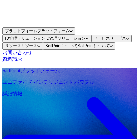
プラットフォーム
プラットフォーム
ID管理ソリューション
ID管理ソリューション
サービス
サービス
リソース
リソース
SailPointについて
SailPointについて
お問い合わせ
資料請求
SailPointプラットフォーム
ユニファイド インテリジェント パワフル
詳細情報