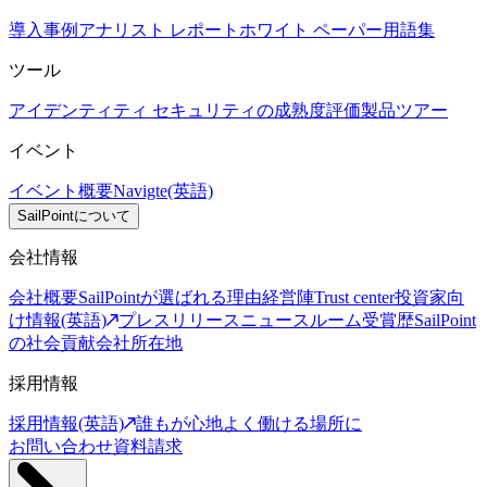
導入事例
アナリスト レポート
ホワイト ペーパー
用語集
ツール
アイデンティティ セキュリティの成熟度評価
製品ツアー
イベント
イベント概要
Navigte(英語)
SailPointについて
会社情報
会社概要
SailPointが選ばれる理由
経営陣
Trust center
投資家向
け情報(英語)
プレスリリース
ニュースルーム
受賞歴
SailPoint
の社会貢献
会社所在地
採用情報
採用情報(英語)
誰もが心地よく働ける場所に
お問い合わせ
資料請求