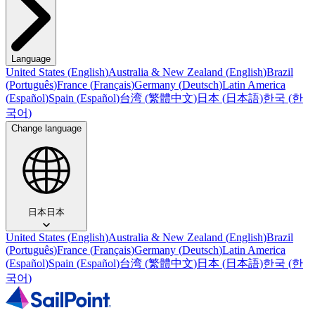
Language
United States
(
English
)
Australia & New Zealand
(
English
)
Brazil
(
Português
)
France
(
Français
)
Germany
(
Deutsch
)
Latin America
(
Español
)
Spain
(
Español
)
台湾
(
繁體中文
)
日本
(
日本語
)
한국
(
한
국어
)
Change language
日本
日本
United States
(
English
)
Australia & New Zealand
(
English
)
Brazil
(
Português
)
France
(
Français
)
Germany
(
Deutsch
)
Latin America
(
Español
)
Spain
(
Español
)
台湾
(
繁體中文
)
日本
(
日本語
)
한국
(
한
국어
)