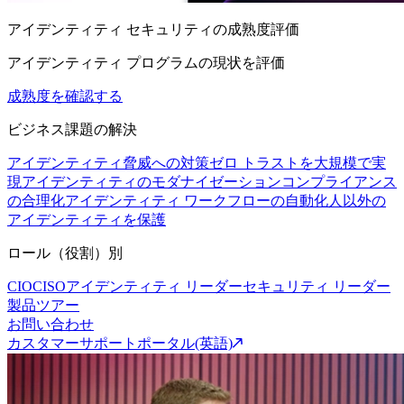
アイデンティティ セキュリティの成熟度評価
アイデンティティ プログラムの現状を評価
成熟度を確認する
ビジネス課題の解決
アイデンティティ脅威への対策
ゼロ トラストを大規模で実
現
アイデンティティのモダナイゼーション
コンプライアンス
の合理化
アイデンティティ ワークフローの自動化
人以外の
アイデンティティを保護
ロール（役割）別
CIO
CISO
アイデンティティ リーダー
セキュリティ リーダー
製品ツアー
お問い合わせ
カスタマーサポートポータル(英語)