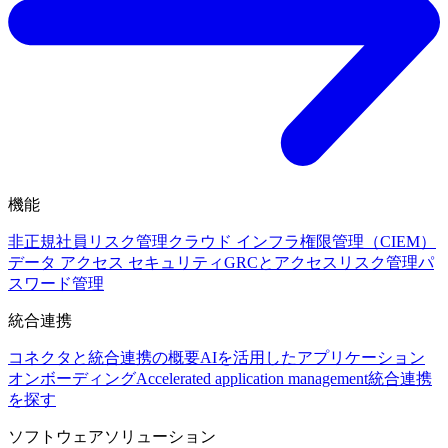
機能
非正規社員リスク管理
クラウド インフラ権限管理（CIEM）
データ アクセス セキュリティ
GRCとアクセスリスク管理
パ
スワード管理
統合連携
コネクタと統合連携の概要
AIを活用したアプリケーション
オンボーディング
Accelerated application management
統合連携
を探す
ソフトウェアソリューション