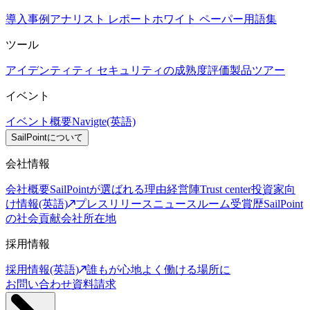
導入事例
アナリスト レポート
ホワイト ペーパー
用語集
ツール
アイデンティティ セキュリティの成熟度評価
製品ツアー
イベント
イベント概要
Navigte(英語)
SailPointについて
会社情報
会社概要
SailPointが選ばれる理由
経営陣
Trust center
投資家向
け情報(英語)
プレスリリース
ニュースルーム
受賞歴
SailPoint
の社会貢献
会社所在地
採用情報
採用情報(英語)
誰もが心地よく働ける場所に
お問い合わせ
資料請求