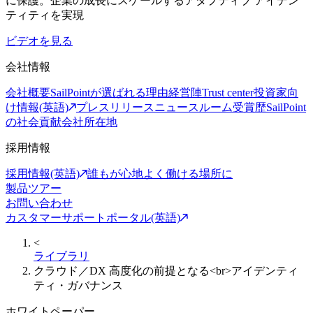
に保護。企業の成長にスケールするアダプティブ アイデン
ティティを実現
ビデオを見る
会社情報
会社概要
SailPointが選ばれる理由
経営陣
Trust center
投資家向
け情報(英語)
プレスリリース
ニュースルーム
受賞歴
SailPoint
の社会貢献
会社所在地
採用情報
採用情報(英語)
誰もが心地よく働ける場所に
製品ツアー
お問い合わせ
カスタマーサポートポータル(英語)
<
ライブラリ
クラウド／DX 高度化の前提となる<br>アイデンティ
ティ・ガバナンス
ホワイトペーパー