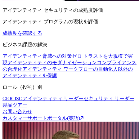
アイデンティティ セキュリティの成熟度評価
アイデンティティ プログラムの現状を評価
成熟度を確認する
ビジネス課題の解決
アイデンティティ脅威への対策
ゼロ トラストを大規模で実
現
アイデンティティのモダナイゼーション
コンプライアンス
の合理化
アイデンティティ ワークフローの自動化
人以外の
アイデンティティを保護
ロール（役割）別
CIO
CISO
アイデンティティ リーダー
セキュリティ リーダー
製品ツアー
お問い合わせ
カスタマーサポートポータル(英語)