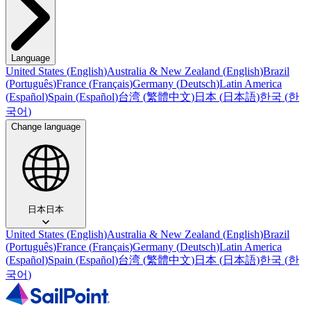
Language
United States
(
English
)
Australia & New Zealand
(
English
)
Brazil
(
Português
)
France
(
Français
)
Germany
(
Deutsch
)
Latin America
(
Español
)
Spain
(
Español
)
台湾
(
繁體中文
)
日本
(
日本語
)
한국
(
한
국어
)
Change language
日本
日本
United States
(
English
)
Australia & New Zealand
(
English
)
Brazil
(
Português
)
France
(
Français
)
Germany
(
Deutsch
)
Latin America
(
Español
)
Spain
(
Español
)
台湾
(
繁體中文
)
日本
(
日本語
)
한국
(
한
국어
)