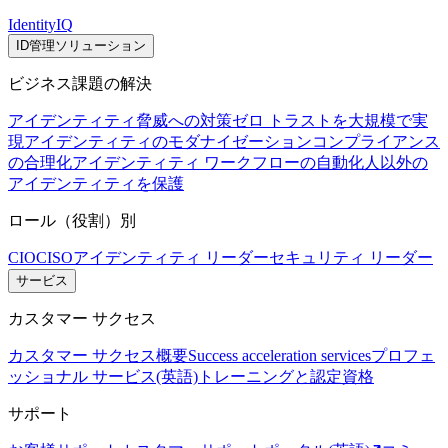
IdentityIQ
ID管理ソリューション
ビジネス課題の解決
アイデンティティ脅威への対策
ゼロ トラストを大規模で実
現
アイデンティティのモダナイゼーション
コンプライアンス
の合理化
アイデンティティ ワークフローの自動化
人以外の
アイデンティティを保護
ロール（役割）別
CIO
CISO
アイデンティティ リーダー
セキュリティ リーダー
サービス
カスタマー サクセス
カスタマー サクセス概要
Success acceleration services
プロフェ
ッショナル サービス(英語)
トレーニングと認定資格
サポート