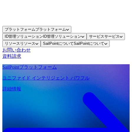
プラットフォーム
プラットフォーム
ID管理ソリューション
ID管理ソリューション
サービス
サービス
リソース
リソース
SailPointについて
SailPointについて
お問い合わせ
資料請求
SailPointプラットフォーム
ユニファイド インテリジェント パワフル
詳細情報