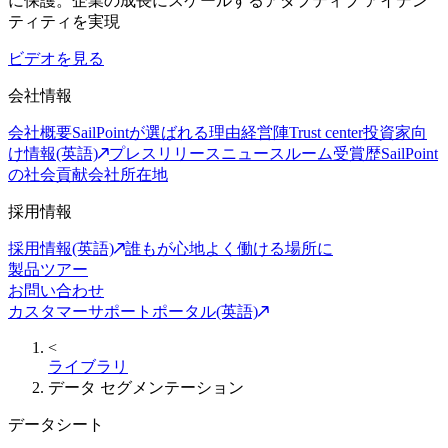
に保護。企業の成長にスケールするアダプティブ アイデン
ティティを実現
ビデオを見る
会社情報
会社概要
SailPointが選ばれる理由
経営陣
Trust center
投資家向
け情報(英語)
プレスリリース
ニュースルーム
受賞歴
SailPoint
の社会貢献
会社所在地
採用情報
採用情報(英語)
誰もが心地よく働ける場所に
製品ツアー
お問い合わせ
カスタマーサポートポータル(英語)
<
ライブラリ
データ セグメンテーション
データシート