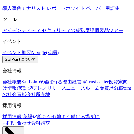
導入事例
アナリスト レポート
ホワイト ペーパー
用語集
ツール
アイデンティティ セキュリティの成熟度評価
製品ツアー
イベント
イベント概要
Navigte(英語)
SailPointについて
会社情報
会社概要
SailPointが選ばれる理由
経営陣
Trust center
投資家向
け情報(英語)
プレスリリース
ニュースルーム
受賞歴
SailPoint
の社会貢献
会社所在地
採用情報
採用情報(英語)
誰もが心地よく働ける場所に
お問い合わせ
資料請求