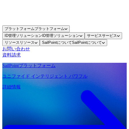
プラットフォーム
プラットフォーム
ID管理ソリューション
ID管理ソリューション
サービス
サービス
リソース
リソース
SailPointについて
SailPointについて
お問い合わせ
資料請求
SailPointプラットフォーム
ユニファイド インテリジェント パワフル
詳細情報