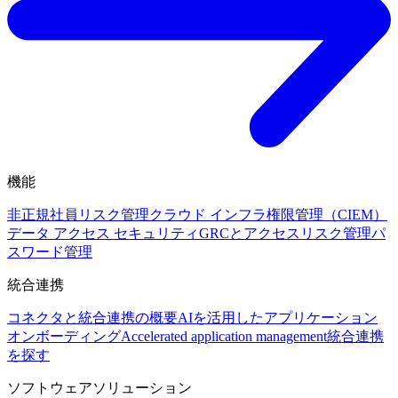
機能
非正規社員リスク管理
クラウド インフラ権限管理（CIEM）
データ アクセス セキュリティ
GRCとアクセスリスク管理
パ
スワード管理
統合連携
コネクタと統合連携の概要
AIを活用したアプリケーション
オンボーディング
Accelerated application management
統合連携
を探す
ソフトウェアソリューション