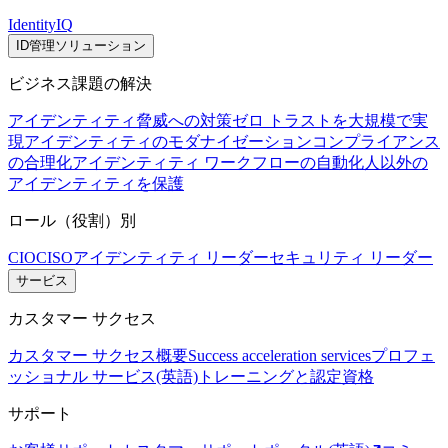
IdentityIQ
ID管理ソリューション
ビジネス課題の解決
アイデンティティ脅威への対策
ゼロ トラストを大規模で実
現
アイデンティティのモダナイゼーション
コンプライアンス
の合理化
アイデンティティ ワークフローの自動化
人以外の
アイデンティティを保護
ロール（役割）別
CIO
CISO
アイデンティティ リーダー
セキュリティ リーダー
サービス
カスタマー サクセス
カスタマー サクセス概要
Success acceleration services
プロフェ
ッショナル サービス(英語)
トレーニングと認定資格
サポート