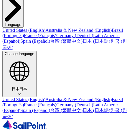
Language
United States
(
English
)
Australia & New Zealand
(
English
)
Brazil
(
Português
)
France
(
Français
)
Germany
(
Deutsch
)
Latin America
(
Español
)
Spain
(
Español
)
台湾
(
繁體中文
)
日本
(
日本語
)
한국
(
한
국어
)
Change language
日本
日本
United States
(
English
)
Australia & New Zealand
(
English
)
Brazil
(
Português
)
France
(
Français
)
Germany
(
Deutsch
)
Latin America
(
Español
)
Spain
(
Español
)
台湾
(
繁體中文
)
日本
(
日本語
)
한국
(
한
국어
)