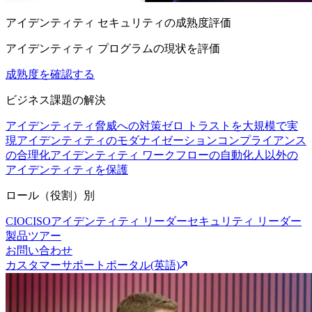
アイデンティティ セキュリティの成熟度評価
アイデンティティ プログラムの現状を評価
成熟度を確認する
ビジネス課題の解決
アイデンティティ脅威への対策
ゼロ トラストを大規模で実
現
アイデンティティのモダナイゼーション
コンプライアンス
の合理化
アイデンティティ ワークフローの自動化
人以外の
アイデンティティを保護
ロール（役割）別
CIO
CISO
アイデンティティ リーダー
セキュリティ リーダー
製品ツアー
お問い合わせ
カスタマーサポートポータル(英語)