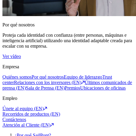
Por qué nosotros
Proteja cada identidad con confianza (entre personas, máquinas e
inteligencia artificial) utilizando una identidad adaptable creada para
escalar con su empresa.
Ver vídeo
Empresa
Quiénes somos
Por qué nosotros
Equipo de liderazgo
Trust
center
Relaciones con los inversores (EN)
Últimos comunicados de
prensa (EN)
Sala de Prensa (EN)
Premios
Ubicaciones de oficinas
Empleo
Únete al equipo (EN)
Recorridos de productos (EN)
Contáctenos
Atención al Cliente (EN)
¿Por qué SailPont?