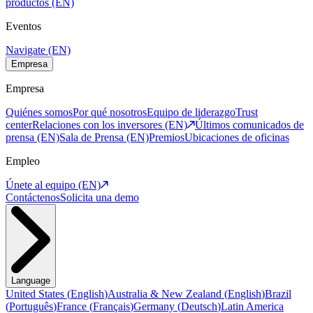
productos (EN)
Eventos
Navigate (EN)
Empresa
Empresa
Quiénes somos
Por qué nosotros
Equipo de liderazgo
Trust
center
Relaciones con los inversores (EN)
Últimos comunicados de
prensa (EN)
Sala de Prensa (EN)
Premios
Ubicaciones de oficinas
Empleo
Únete al equipo (EN)
Contáctenos
Solicita una demo
Language
United States
(
English
)
Australia & New Zealand
(
English
)
Brazil
(
Português
)
France
(
Français
)
Germany
(
Deutsch
)
Latin America