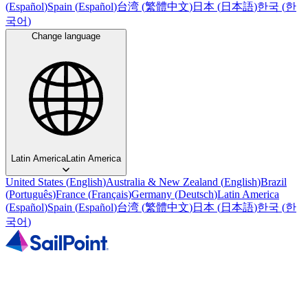
(
Español
)
Spain
(
Español
)
台湾
(
繁體中文
)
日本
(
日本語
)
한국
(
한
국어
)
Change language
Latin America
Latin America
United States
(
English
)
Australia & New Zealand
(
English
)
Brazil
(
Português
)
France
(
Français
)
Germany
(
Deutsch
)
Latin America
(
Español
)
Spain
(
Español
)
台湾
(
繁體中文
)
日本
(
日本語
)
한국
(
한
국어
)