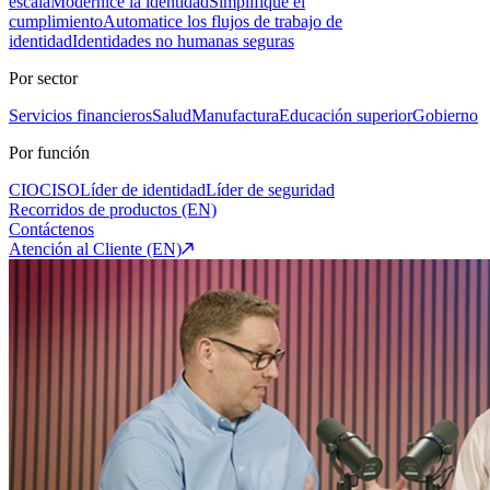
escala
Modernice la identidad
Simplifique el
cumplimiento
Automatice los flujos de trabajo de
identidad
Identidades no humanas seguras
Por sector
Servicios financieros
Salud
Manufactura
Educación superior
Gobierno
Por función
CIO
CISO
Líder de identidad
Líder de seguridad
Recorridos de productos (EN)
Contáctenos
Atención al Cliente (EN)