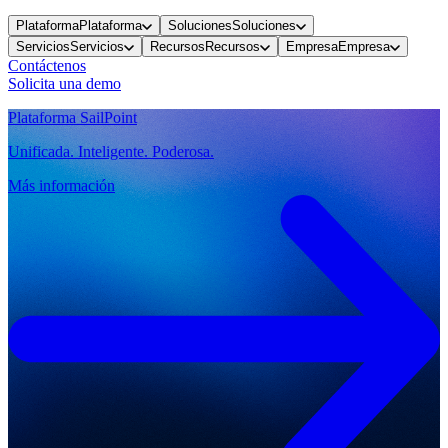
Plataforma
Plataforma
Soluciones
Soluciones
Servicios
Servicios
Recursos
Recursos
Empresa
Empresa
Contáctenos
Solicita una demo
Plataforma SailPoint
Unificada. Inteligente. Poderosa.
Más información