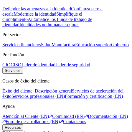
Defender las amenazas a la identidad
Confianza cero a
escala
Modernice la identidad
Simplifique el
cumplimiento
Automatice los flujos de trabajo de
identidad
Identidades no humanas seguras
Por sector
Servicios financieros
Salud
Manufactura
Educación superior
Gobierno
Por función
CIO
CISO
Líder de identidad
Líder de seguridad
Servicios
Casos de éxito del cliente
Éxito del cliente: Descripción general
Servicios de aceleración del
éxito
Servicios profesionales (EN)
Formación y certificación (EN)
Ayuda
Atención al Cliente (EN)
Comunidad (EN)
Documentación (EN)
Foro de desarrolladores (EN)
Contáctenos
Recursos