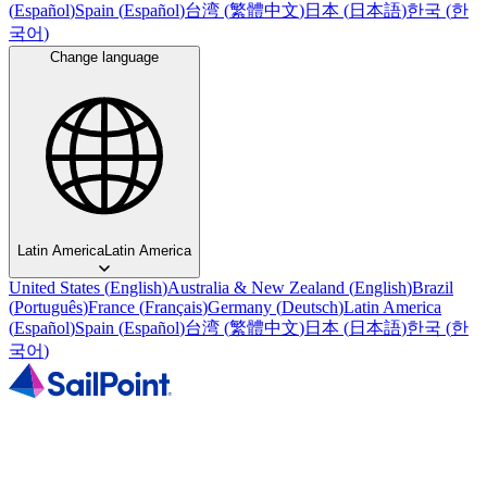
(
Español
)
Spain
(
Español
)
台湾
(
繁體中文
)
日本
(
日本語
)
한국
(
한
국어
)
Change language
Latin America
Latin America
United States
(
English
)
Australia & New Zealand
(
English
)
Brazil
(
Português
)
France
(
Français
)
Germany
(
Deutsch
)
Latin America
(
Español
)
Spain
(
Español
)
台湾
(
繁體中文
)
日本
(
日本語
)
한국
(
한
국어
)