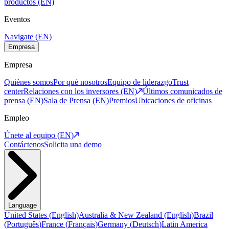
productos (EN)
Eventos
Navigate (EN)
Empresa
Empresa
Quiénes somos
Por qué nosotros
Equipo de liderazgo
Trust
center
Relaciones con los inversores (EN)
Últimos comunicados de
prensa (EN)
Sala de Prensa (EN)
Premios
Ubicaciones de oficinas
Empleo
Únete al equipo (EN)
Contáctenos
Solicita una demo
Language
United States
(
English
)
Australia & New Zealand
(
English
)
Brazil
(
Português
)
France
(
Français
)
Germany
(
Deutsch
)
Latin America