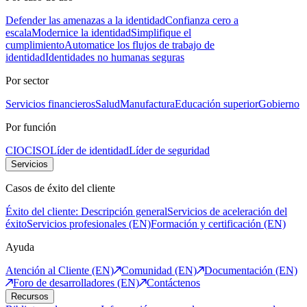
Defender las amenazas a la identidad
Confianza cero a
escala
Modernice la identidad
Simplifique el
cumplimiento
Automatice los flujos de trabajo de
identidad
Identidades no humanas seguras
Por sector
Servicios financieros
Salud
Manufactura
Educación superior
Gobierno
Por función
CIO
CISO
Líder de identidad
Líder de seguridad
Servicios
Casos de éxito del cliente
Éxito del cliente: Descripción general
Servicios de aceleración del
éxito
Servicios profesionales (EN)
Formación y certificación (EN)
Ayuda
Atención al Cliente (EN)
Comunidad (EN)
Documentación (EN)
Foro de desarrolladores (EN)
Contáctenos
Recursos