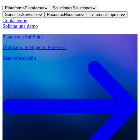
Plataforma
Plataforma
Soluciones
Soluciones
Servicios
Servicios
Recursos
Recursos
Empresa
Empresa
Contáctenos
Solicita una demo
Plataforma SailPoint
Unificada. Inteligente. Poderosa.
Más información