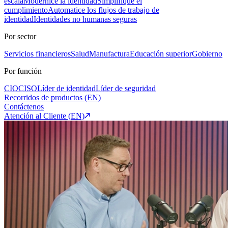
escala
Modernice la identidad
Simplifique el
cumplimiento
Automatice los flujos de trabajo de
identidad
Identidades no humanas seguras
Por sector
Servicios financieros
Salud
Manufactura
Educación superior
Gobierno
Por función
CIO
CISO
Líder de identidad
Líder de seguridad
Recorridos de productos (EN)
Contáctenos
Atención al Cliente (EN)