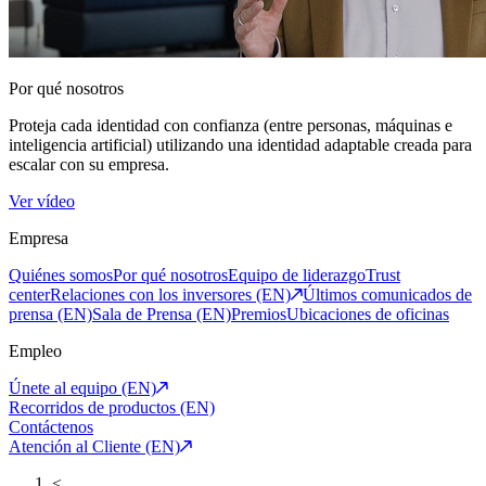
Por qué nosotros
Proteja cada identidad con confianza (entre personas, máquinas e
inteligencia artificial) utilizando una identidad adaptable creada para
escalar con su empresa.
Ver vídeo
Empresa
Quiénes somos
Por qué nosotros
Equipo de liderazgo
Trust
center
Relaciones con los inversores (EN)
Últimos comunicados de
prensa (EN)
Sala de Prensa (EN)
Premios
Ubicaciones de oficinas
Empleo
Únete al equipo (EN)
Recorridos de productos (EN)
Contáctenos
Atención al Cliente (EN)
<