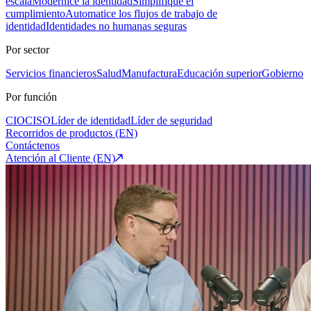
escala
Modernice la identidad
Simplifique el
cumplimiento
Automatice los flujos de trabajo de
identidad
Identidades no humanas seguras
Por sector
Servicios financieros
Salud
Manufactura
Educación superior
Gobierno
Por función
CIO
CISO
Líder de identidad
Líder de seguridad
Recorridos de productos (EN)
Contáctenos
Atención al Cliente (EN)