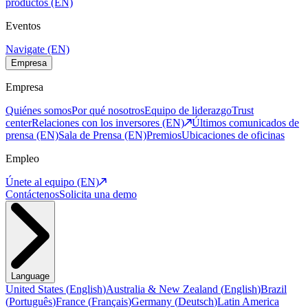
productos (EN)
Eventos
Navigate (EN)
Empresa
Empresa
Quiénes somos
Por qué nosotros
Equipo de liderazgo
Trust
center
Relaciones con los inversores (EN)
Últimos comunicados de
prensa (EN)
Sala de Prensa (EN)
Premios
Ubicaciones de oficinas
Empleo
Únete al equipo (EN)
Contáctenos
Solicita una demo
Language
United States
(
English
)
Australia & New Zealand
(
English
)
Brazil
(
Português
)
France
(
Français
)
Germany
(
Deutsch
)
Latin America