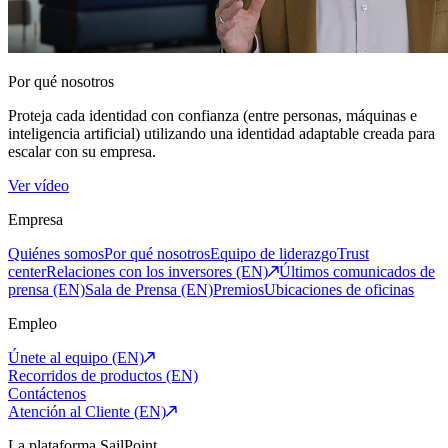
Por qué nosotros
Proteja cada identidad con confianza (entre personas, máquinas e
inteligencia artificial) utilizando una identidad adaptable creada para
escalar con su empresa.
Ver vídeo
Empresa
Quiénes somos
Por qué nosotros
Equipo de liderazgo
Trust
center
Relaciones con los inversores (EN)
Últimos comunicados de
prensa (EN)
Sala de Prensa (EN)
Premios
Ubicaciones de oficinas
Empleo
Únete al equipo (EN)
Recorridos de productos (EN)
Contáctenos
Atención al Cliente (EN)
La plataforma SailPoint