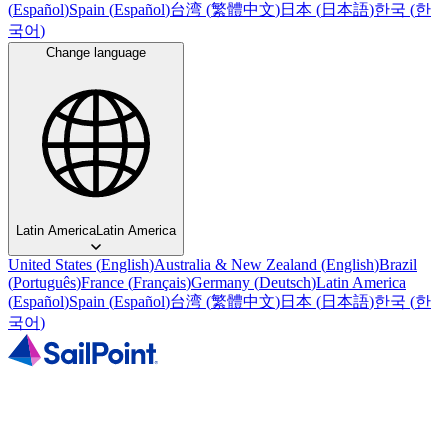
(
Español
)
Spain
(
Español
)
台湾
(
繁體中文
)
日本
(
日本語
)
한국
(
한
국어
)
Change language
Latin America
Latin America
United States
(
English
)
Australia & New Zealand
(
English
)
Brazil
(
Português
)
France
(
Français
)
Germany
(
Deutsch
)
Latin America
(
Español
)
Spain
(
Español
)
台湾
(
繁體中文
)
日本
(
日本語
)
한국
(
한
국어
)