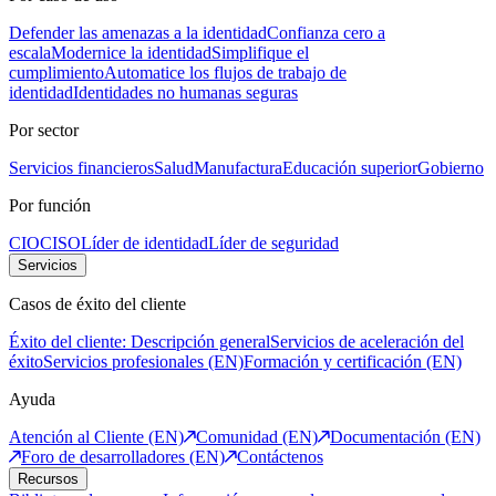
Defender las amenazas a la identidad
Confianza cero a
escala
Modernice la identidad
Simplifique el
cumplimiento
Automatice los flujos de trabajo de
identidad
Identidades no humanas seguras
Por sector
Servicios financieros
Salud
Manufactura
Educación superior
Gobierno
Por función
CIO
CISO
Líder de identidad
Líder de seguridad
Servicios
Casos de éxito del cliente
Éxito del cliente: Descripción general
Servicios de aceleración del
éxito
Servicios profesionales (EN)
Formación y certificación (EN)
Ayuda
Atención al Cliente (EN)
Comunidad (EN)
Documentación (EN)
Foro de desarrolladores (EN)
Contáctenos
Recursos