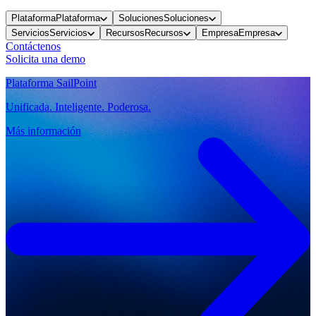
Plataforma
Plataforma
Soluciones
Soluciones
Servicios
Servicios
Recursos
Recursos
Empresa
Empresa
Contáctenos
Solicita una demo
Plataforma SailPoint
Unificada. Inteligente. Poderosa.
Más información