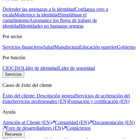
Defender las amenazas a la identidad
Confianza cero a
escala
Modernice la identidad
Simplifique el
cumplimiento
Automatice los flujos de trabajo de
identidad
Identidades no humanas seguras
Por sector
Servicios financieros
Salud
Manufactura
Educación superior
Gobierno
Por función
CIO
CISO
Líder de identidad
Líder de seguridad
Servicios
Casos de éxito del cliente
Éxito del cliente: Descripción general
Servicios de aceleración del
éxito
Servicios profesionales (EN)
Formación y certificación (EN)
Ayuda
Atención al Cliente (EN)
Comunidad (EN)
Documentación (EN)
Foro de desarrolladores (EN)
Contáctenos
Recursos