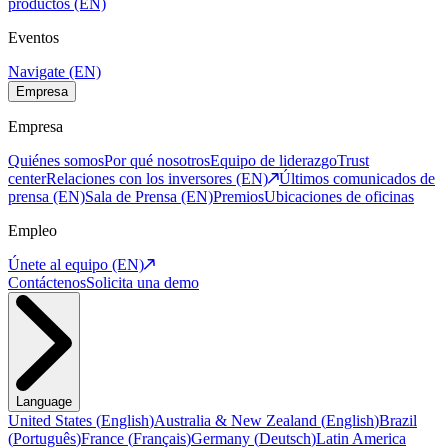
productos (EN)
Eventos
Navigate (EN)
Empresa
Empresa
Quiénes somos
Por qué nosotros
Equipo de liderazgo
Trust
center
Relaciones con los inversores (EN)
Últimos comunicados de
prensa (EN)
Sala de Prensa (EN)
Premios
Ubicaciones de oficinas
Empleo
Únete al equipo (EN)
Contáctenos
Solicita una demo
Language
United States
(
English
)
Australia & New Zealand
(
English
)
Brazil
(
Português
)
France
(
Français
)
Germany
(
Deutsch
)
Latin America