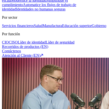
escala
Modernice la identidad
Simplifique el
cumplimiento
Automatice los flujos de trabajo de
identidad
Identidades no humanas seguras
Por sector
Servicios financieros
Salud
Manufactura
Educación superior
Gobierno
Por función
CIO
CISO
Líder de identidad
Líder de seguridad
Recorridos de productos (EN)
Contáctenos
Atención al Cliente (EN)