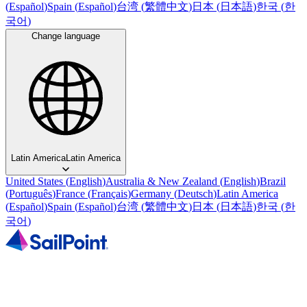
(
Español
)
Spain
(
Español
)
台湾
(
繁體中文
)
日本
(
日本語
)
한국
(
한
국어
)
Change language
Latin America
Latin America
United States
(
English
)
Australia & New Zealand
(
English
)
Brazil
(
Português
)
France
(
Français
)
Germany
(
Deutsch
)
Latin America
(
Español
)
Spain
(
Español
)
台湾
(
繁體中文
)
日本
(
日本語
)
한국
(
한
국어
)