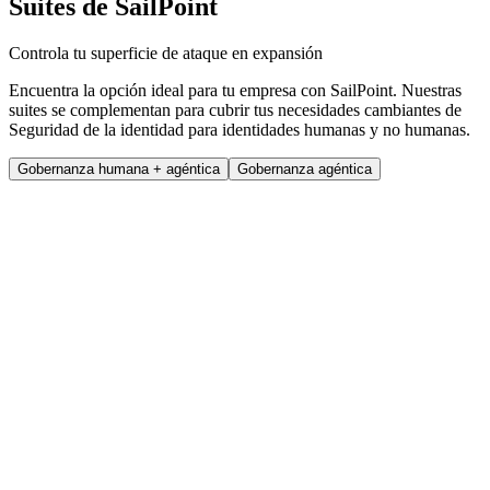
Suites de SailPoint
Controla tu superficie de ataque en expansión
Encuentra la opción ideal para tu empresa con SailPoint. Nuestras
suites se complementan para cubrir tus necesidades cambiantes de
Seguridad de la identidad para identidades humanas y no humanas.
Gobernanza humana + agéntica
Gobernanza agéntica
Estándar
Centraliza la Seguridad de la identidad con herramientas esenciales
Agenda una demo
Casos de uso clave
Simplifica el cumplimiento normativo y gestiona el acceso con
eficiencia
Automatiza la gestión del ciclo de vida del empleado