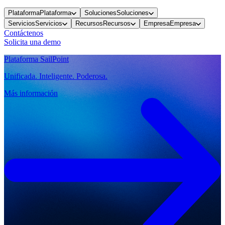
Plataforma
Plataforma
Soluciones
Soluciones
Servicios
Servicios
Recursos
Recursos
Empresa
Empresa
Contáctenos
Solicita una demo
Plataforma SailPoint
Unificada. Inteligente. Poderosa.
Más información