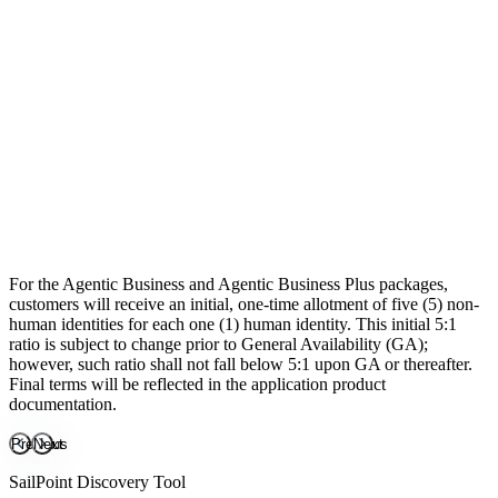
Reduce el riesgo de escalamiento de privilegios
Ve más allá de revisiones periódicas con un modelo de
identidad dinámico y seguro
Incluye
Cloud Infrastructure Entitlement Management
Atlas Enterprise
Complementos disponibles
Accelerated Application Management
Password Management
Non-Employee Risk Management
For the Agentic Business and Agentic Business Plus packages,
Access Risk Management
customers will receive an initial, one-time allotment of five (5) non-
human identities for each one (1) human identity. This initial 5:1
ratio is subject to change prior to General Availability (GA);
however, such ratio shall not fall below 5:1 upon GA or thereafter.
Final terms will be reflected in the application product
documentation.
Previous
Next
SailPoint Discovery Tool