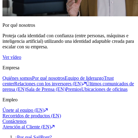
Por qué nosotros
Proteja cada identidad con confianza (entre personas, máquinas e
inteligencia artificial) utilizando una identidad adaptable creada para
escalar con su empresa.
Ver vídeo
Empresa
Quiénes somos
Por qué nosotros
Equipo de liderazgo
Trust
center
Relaciones con los inversores (EN)
Últimos comunicados de
prensa (EN)
Sala de Prensa (EN)
Premios
Ubicaciones de oficinas
Empleo
Únete al equipo (EN)
Recorridos de productos (EN)
Contáctenos
Atención al Cliente (EN)
¿Por qué SailPont?