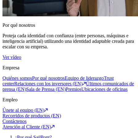
Por qué nosotros
Proteja cada identidad con confianza (entre personas, máquinas e
inteligencia artificial) utilizando una identidad adaptable creada para
escalar con su empresa.
Ver vídeo
Empresa
Quiénes somos
Por qué nosotros
Equipo de liderazgo
Trust
center
Relaciones con los inversores (EN)
Últimos comunicados de
prensa (EN)
Sala de Prensa (EN)
Premios
Ubicaciones de oficinas
Empleo
Únete al equipo (EN)
Recorridos de productos (EN)
Contáctenos
Atención al Cliente (EN)
¿Por qué SailPont?